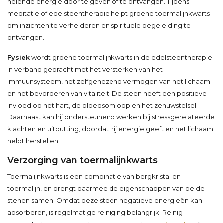
helende energie door te geven of te ontvangen. Tijdens
meditatie of edelsteentherapie helpt groene toermalijnkwarts
om inzichten te verhelderen en spirituele begeleiding te
ontvangen.
Fysiek
wordt groene toermalijnkwarts in de edelsteentherapie
in verband gebracht met het versterken van het
immuunsysteem, het zelfgenezend vermogen van het lichaam
en het bevorderen van vitaliteit. De steen heeft een positieve
invloed op het hart, de bloedsomloop en het zenuwstelsel.
Daarnaast kan hij ondersteunend werken bij stressgerelateerde
klachten en uitputting, doordat hij energie geeft en het lichaam
helpt herstellen.
Verzorging van toermalijnkwarts
Toermalijnkwarts is een combinatie van bergkristal en
toermalijn, en brengt daarmee de eigenschappen van beide
stenen samen. Omdat deze steen negatieve energieën kan
absorberen, is regelmatige reiniging belangrijk. Reinig