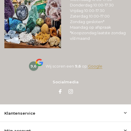
Donderdag 10:00-17:30
Vrijdag 10:00-17:30
Zaterdag 10:00-17:00
Zondag gesloten*
Maandag op afspraak
*Koopzondag laatste zondag
v/d maand
9,6
Wij scoren een
9,6
op
Google
Socialmedia
Klantenservice
Mijn account