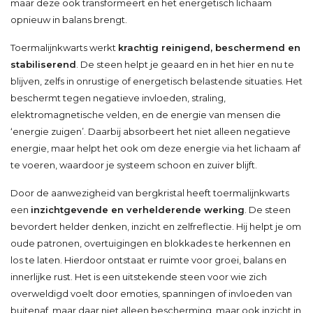
maar deze ook transformeert en het energetisch lichaam
opnieuw in balans brengt.
Toermalijnkwarts werkt
krachtig reinigend, beschermend en
stabiliserend
. De steen helpt je geaard en in het hier en nu te
blijven, zelfs in onrustige of energetisch belastende situaties. Het
beschermt tegen negatieve invloeden, straling,
elektromagnetische velden, en de energie van mensen die
‘energie zuigen’. Daarbij absorbeert het niet alleen negatieve
energie, maar helpt het ook om deze energie via het lichaam af
te voeren, waardoor je systeem schoon en zuiver blijft.
Door de aanwezigheid van bergkristal heeft toermalijnkwarts
een
inzichtgevende en verhelderende werking
. De steen
bevordert helder denken, inzicht en zelfreflectie. Hij helpt je om
oude patronen, overtuigingen en blokkades te herkennen en
los te laten. Hierdoor ontstaat er ruimte voor groei, balans en
innerlijke rust. Het is een uitstekende steen voor wie zich
overweldigd voelt door emoties, spanningen of invloeden van
buitenaf, maar daar niet alleen bescherming, maar ook inzicht in