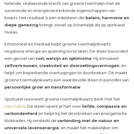
helende, vitaliserende kracht van groene toermalijn met de
zuiverende en energieversterkende eigenschappen van
kwarts. Het resultaat is een edelsteen die
balans, harmonie en
diepe genezing
brengt, zowel op lichamelijk als op spiritueel
niveau.
Emotioneel en mentaal helpt groene toermalijnkwarts
negatieve energie en spanning los te laten. De steen bevordert
een gevoel van
rust, welzijn en optimisme
. Hij stimuleert
zelfvertrouwen, creativiteit en doorzettingsvermogen
, en
helpt om beperkende overtuigingen te doorbreken. Dit maakt
groene toermalijnkwarts een waardevolle steen in periodes van
persoonlijke groei en transformatie
.
Spiritueel resoneert groene toermalijnkwarts sterk met het
hartchakra
. De steen opent je hart voor
liefde, compassie en
verbondenheid
en helpt bij het doorbreken van energetische
blokkades. Hij versterkt de
verbinding met de natuur en
universele levensenergie
, en maakt het makkelijker om