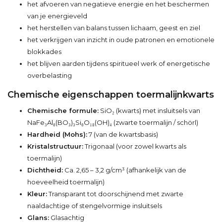
het afvoeren van negatieve energie en het beschermen
van je energieveld
het herstellen van balans tussen lichaam, geest en ziel
het verkrijgen van inzicht in oude patronen en emotionele
blokkades
het blijven aarden tijdens spiritueel werk of energetische
overbelasting
Chemische eigenschappen toermalijnkwarts
Chemische formule:
SiO₂ (kwarts) met insluitsels van
NaFe₃Al₆(BO₃)₃Si₆O₁₈(OH)₄ (zwarte toermalijn / schörl)
Hardheid (Mohs):
7 (van de kwartsbasis)
Kristalstructuur:
Trigonaal (voor zowel kwarts als
toermalijn)
Dichtheid:
Ca. 2,65 – 3,2 g/cm³ (afhankelijk van de
hoeveelheid toermalijn)
Kleur:
Transparant tot doorschijnend met zwarte
naaldachtige of stengelvormige insluitsels
Glans:
Glasachtig