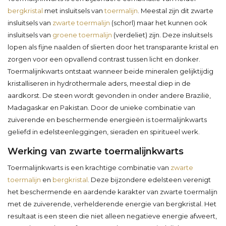
bergkristal
met insluitsels van
toermalijn
. Meestal zijn dit zwarte
insluitsels van
zwarte toermalijn
(schorl) maar het kunnen ook
insluitsels van
groene toermalijn
(verdeliet) zijn. Deze insluitsels
lopen als fijne naalden of slierten door het transparante kristal en
zorgen voor een opvallend contrast tussen licht en donker.
Toermalijnkwarts ontstaat wanneer beide mineralen gelijktijdig
kristalliseren in hydrothermale aders, meestal diep in de
aardkorst. De steen wordt gevonden in onder andere Brazilië,
Madagaskar en Pakistan. Door de unieke combinatie van
zuiverende en beschermende energieën is toermalijnkwarts
geliefd in edelsteenleggingen, sieraden en spiritueel werk.
Werking van zwarte toermalijnkwarts
Toermalijnkwarts is een krachtige combinatie van
zwarte
toermalijn
en
bergkristal
. Deze bijzondere edelsteen verenigt
het beschermende en aardende karakter van zwarte toermalijn
met de zuiverende, verhelderende energie van bergkristal. Het
resultaat is een steen die niet alleen negatieve energie afweert,