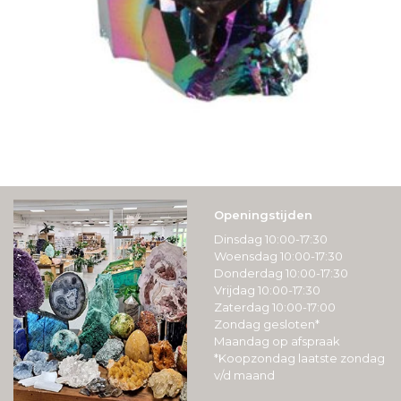
Openingstijden
Dinsdag 10:00-17:30
Woensdag 10:00-17:30
Donderdag 10:00-17:30
Vrijdag 10:00-17:30
Zaterdag 10:00-17:00
Zondag gesloten*
Maandag op afspraak
*Koopzondag laatste zondag
v/d maand