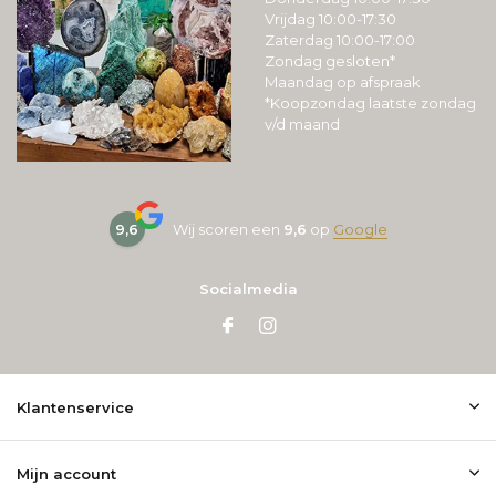
Vrijdag 10:00-17:30
Zaterdag 10:00-17:00
Zondag gesloten*
Maandag op afspraak
*Koopzondag laatste zondag
v/d maand
9,6
Wij scoren een
9,6
op
Google
Socialmedia
Klantenservice
Mijn account