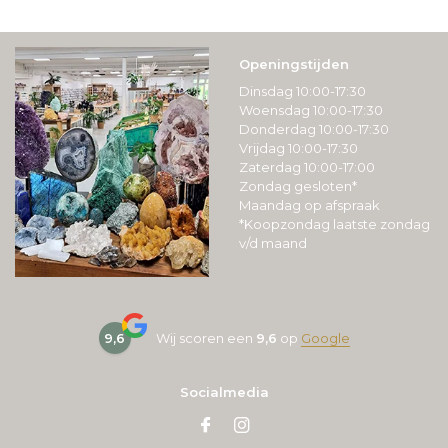
Openingstijden
Dinsdag 10:00-17:30
Woensdag 10:00-17:30
Donderdag 10:00-17:30
Vrijdag 10:00-17:30
Zaterdag 10:00-17:00
Zondag gesloten*
Maandag op afspraak
*Koopzondag laatste zondag
v/d maand
9,6
Wij scoren een
9,6
op
Google
Socialmedia