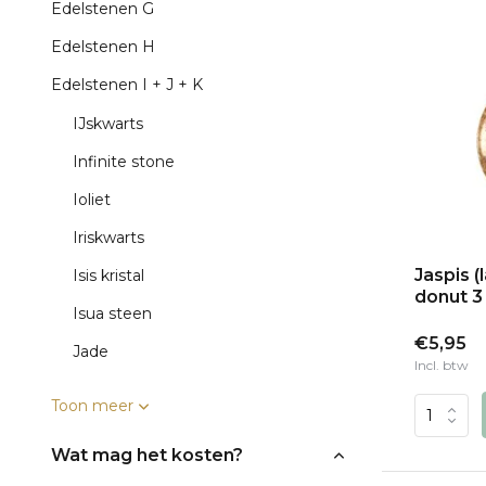
Edelstenen G
Edelstenen H
Edelstenen I + J + K
IJskwarts
Infinite stone
Ioliet
Iriskwarts
Jaspis 
Isis kristal
donut 3
Isua steen
€5,95
Jade
Incl. btw
Toon meer
Wat mag het kosten?