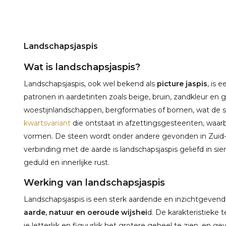
Landschapsjaspis
Wat is landschapsjaspis?
Landschapsjaspis, ook wel bekend als
picture jaspis
, is 
patronen in aardetinten zoals beige, bruin, zandkleur en g
woestijnlandschappen, bergformaties of bomen, wat de s
kwartsvariant
die ontstaat in afzettingsgesteenten, waarbi
vormen. De steen wordt onder andere gevonden in Zuid-Afr
verbinding met de aarde is landschapsjaspis geliefd in siera
geduld en innerlijke rust.
Werking van landschapsjaspis
Landschapsjaspis is een sterk aardende en inzichtgeve
aarde, natuur en oeroude wijshei
d. De karakteristieke
je letterlijk en figuurlijk het grotere geheel te zien, en g