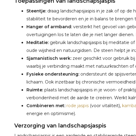
Toepassingen van landschapsjaspis
Steentje:
draag landschapsjaspis in je zak of op de 
stabiliteit te bevorderen en je in balans te brengen t
Hanger of armband:
versterkt het gevoel van gebo
overtuigingen los te laten die je niet langer dienen. 
Meditatie:
gebruik landschapsjaspis bij meditatie o
oude wijsheid en natuurgidsen. De steen helpt je 
Sjamanistisch werk:
zeer geschikt voor gebruik bij
waarbij je verbinding maakt met natuurkrachten of d
Fysieke ondersteuning:
ondersteunt de spijsverter
lichaam. Ook inzetbaar bij chronische vermoeidheid 
Ruimte:
plaats landschapsjaspis in je woon- of prakt
verbondenheid met de aarde te creëren. Werkt kal
Combineren met:
rode jaspis
(voor vitaliteit),
kambab
energie en optimisme).
Verzorging van landschapsjaspis
Landschapsjaspis is een aardende en stabiliserende stee