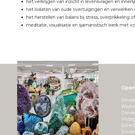
het verkrijgen van inzicht in levensvragen en innerl
het loslaten van oude overtuigingen en verwerken 
het herstellen van balans bij stress, overprikkeling o
meditatie, visualisatie en sjamanistisch werk met v
Openi
Dinsda
Woens
Donde
Vrijda
Zaterd
Zonda