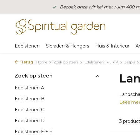
Bezoek onze winkel met ruim 400 m2
Edelstenen
Sieraden & Hangers
Huis & Interieur
A
Terug
Home
Zoek op steen
Edelstenen I + J + K
Jaspis
Lan
Zoek op steen
Edelstenen A
Landschap
Edelstenen B
Lees me
Edelstenen C
Edelstenen D
3 produc
Edelstenen E + F