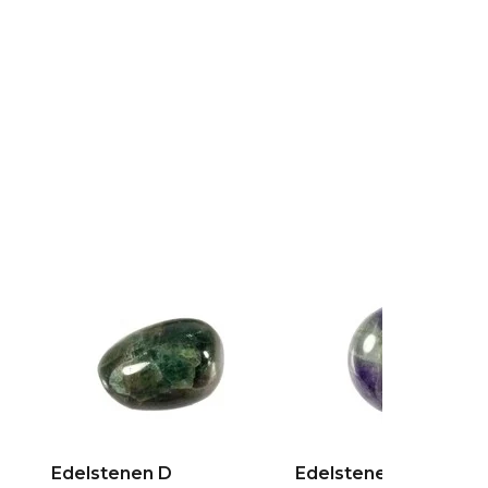
Edelstenen D
Edelstenen E + F