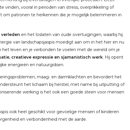
te vinden, vooral in perioden van stress, overprikkeling of
elpt om patronen te herkennen die je mogelijk belemmeren in
 verleden
en het loslaten van oude overtuigingen, waarbij hij
ergie van landschapsjaspis moedigt aan om in het hier en nu
an het leven en je verbonden te voelen met de wereld om je
isatie, creatieve expressie en sjamanistisch werk
. Hij opent
ijke energieën en natuurgidsen.
rteringsproblemen, maag- en darmklachten en bevordert het
dersteunt het lichaam bij herstel, met name bij uitputting of
oniserende werking is het ook een goede steen voor mensen
jaspis ook heel geschikt voor gevoelige mensen of kinderen
borgenheid en verbondenheid met de aarde.