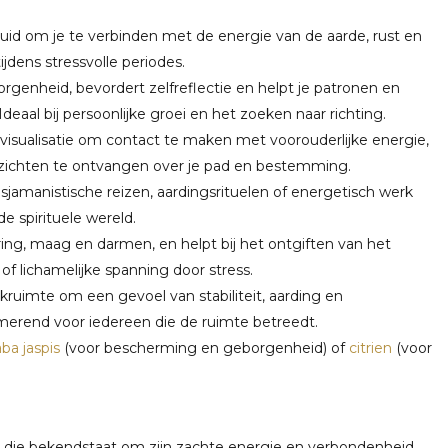
huid om je te verbinden met de energie van de aarde, rust en
ijdens stressvolle periodes.
rgenheid, bevordert zelfreflectie en helpt je patronen en
Ideaal bij persoonlijke groei en het zoeken naar richting.
f visualisatie om contact te maken met voorouderlijke energie,
inzichten te ontvangen over je pad en bestemming.
 sjamanistische reizen, aardingsrituelen of energetisch werk
e spirituele wereld.
ing, maag en darmen, en helpt bij het ontgiften van het
of lichamelijke spanning door stress.
ijkruimte om een gevoel van stabiliteit, aarding en
merend voor iedereen die de ruimte betreedt.
a jaspis
(voor bescherming en geborgenheid) of
citrien
(voor
n die bekendstaat om zijn zachte energie en verbondenheid