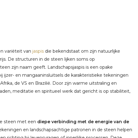
een variëteit van
jaspis
die bekendstaat om zijn natuurlijke
rijs. De structuren in de steen lijken soms op
teen zijn naam geeft. Landschapsjaspis is een opake
j ijzer- en mangaaninsluitsels de karakteristieke tekeningen
ika, de VS en Brazilië. Door zijn warme uitstraling en
den, meditatie en spiritueel werk dat gericht is op stabiliteit,
nde steen met een
diepe verbinding met de energie van de
 tekeningen en landschapsachtige patronen in de steen helpen
even richting bij levensvragen of innerlijke processen. Deze