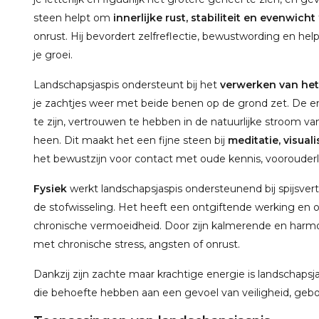
steen helpt om
innerlijke rust, stabiliteit en evenwicht
onrust. Hij bevordert zelfreflectie, bewustwording en h
je groei.
Landschapsjaspis ondersteunt bij het
verwerken van het
je zachtjes weer met beide benen op de grond zet. De en
te zijn, vertrouwen te hebben in de natuurlijke stroom v
heen. Dit maakt het een fijne steen bij
meditatie, visual
het bewustzijn voor contact met oude kennis, voorouderl
Fysiek
werkt landschapsjaspis ondersteunend bij spijsve
de stofwisseling. Het heeft een ontgiftende werking en on
chronische vermoeidheid. Door zijn kalmerende en harm
met chronische stress, angsten of onrust.
Dankzij zijn zachte maar krachtige energie is landschaps
die behoefte hebben aan een gevoel van veiligheid, ge