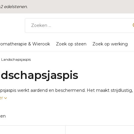
 edelstenen.
romatherapie & Wierook
Zoek op steen
Zoek op werking
Landschapsjaspis
dschapsjaspis
sjaspis werkt aardend en beschermend. Het maakt strijdlustig,
er
ten