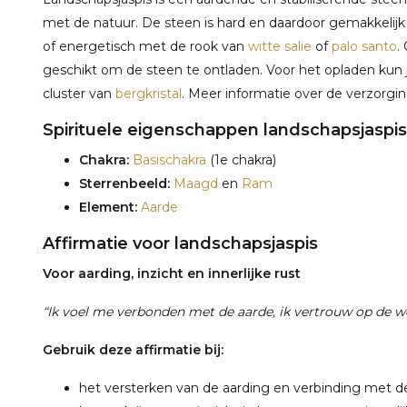
met de natuur. De steen is hard en daardoor gemakkelij
of energetisch met de rook van
witte salie
of
palo santo
.
geschikt om de steen te ontladen. Voor het opladen kun j
cluster van
bergkristal
. Meer informatie over de verzorgi
Spirituele eigenschappen landschapsjaspis
Chakra:
Basischakra
(1e chakra)
Sterrenbeeld:
Maagd
en
Ram
Element:
Aarde
Affirmatie voor landschapsjaspis
Voor aarding, inzicht en innerlijke rust
“Ik voel me verbonden met de aarde, ik vertrouw op de we
Gebruik deze affirmatie bij:
het versterken van de aarding en verbinding met d