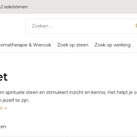
 edelstenen.
romatherapie & Wierook
Zoek op steen
Zoek op werking
et
 een spirituele steen en stimuleert inzicht en kennis. Het helpt je 
jezelf te zijn.
er
ten