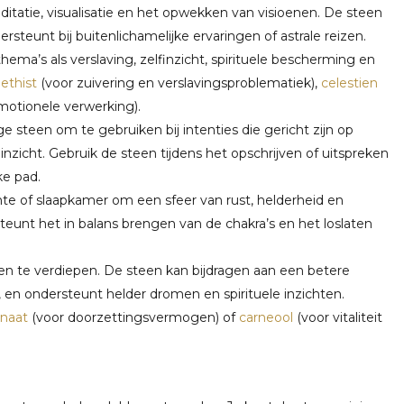
editatie, visualisatie en het opwekken van visioenen. De steen
rsteunt bij buitenlichamelijke ervaringen of astrale reizen.
 thema’s als verslaving, zelfinzicht, spirituele bescherming en
ethist
(voor zuivering en verslavingsproblematiek),
celestien
motionele verwerking).
ige steen om te gebruiken bij intenties die gericht zijn op
l inzicht. Gebruik de steen tijdens het opschrijven of uitspreken
ke pad.
uimte of slaapkamer om een sfeer van rust, helderheid en
teunt het in balans brengen van de chakra’s en het loslaten
en te verdiepen. De steen kan bijdragen aan een betere
p, en ondersteunt helder dromen en spirituele inzichten.
anaat
(voor doorzettingsvermogen) of
carneool
(voor vitaliteit