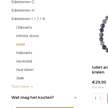
Edelstenen G
Edelstenen H
Edelstenen I + J + K
IJskwarts
Infinite stone
Ioliet
Iriskwarts
Isis kristal
Ioliet 
Isua steen
kralen
Jade
€29,95
Toon meer
Incl. btw
Wat mag het kosten?