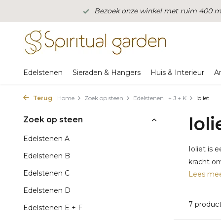
Bezoek onze winkel met ruim 400 m2
Edelstenen
Sieraden & Hangers
Huis & Interieur
A
Terug
Home
Zoek op steen
Edelstenen I + J + K
Ioliet
Ioli
Zoek op steen
Edelstenen A
Ioliet is
Edelstenen B
kracht om 
Edelstenen C
Lees me
Edelstenen D
7 produc
Edelstenen E + F