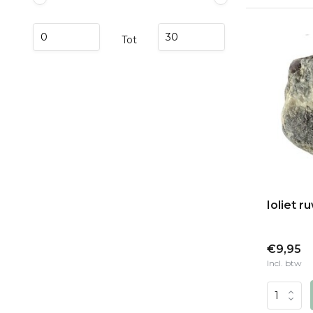
Tot
Ioliet r
€9,95
Incl. btw