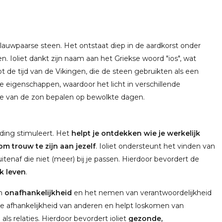
 blauwpaarse steen. Het ontstaat diep in de aardkorst onder
 Ioliet dankt zijn naam aan het Griekse woord "ios", wat
ot de tijd van de Vikingen, die de steen gebruikten als een
he eigenschappen, waardoor het licht in verschillende
ie van de zon bepalen op bewolkte dagen.
rding stimuleert. Het
helpt je ontdekken wie je werkelijk
om trouw te zijn aan jezelf
. Ioliet ondersteunt het vinden van
uitenaf die niet (meer) bij je passen. Hierdoor bevordert de
ek leven
.
an
onafhankelijkheid
en het nemen van verantwoordelijkheid
e afhankelijkheid van anderen en helpt loskomen van
s relaties. Hierdoor bevordert ioliet
gezonde,