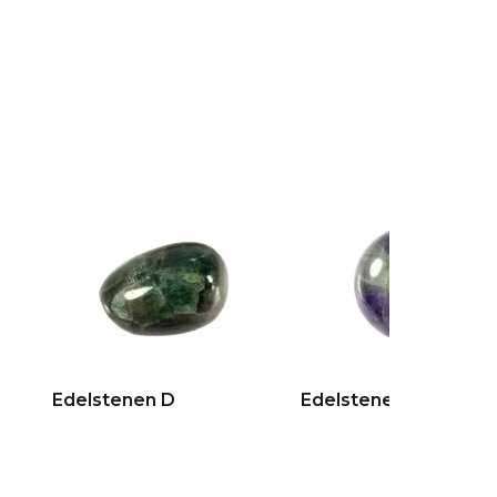
Edelstenen D
Edelstenen E + F