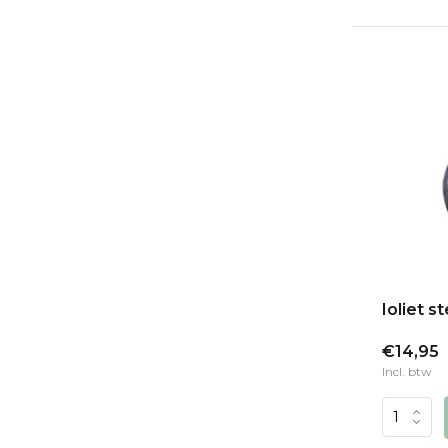
Ioliet s
€14,95
Incl. btw