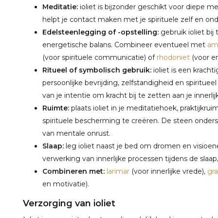
Meditatie:
ioliet is bijzonder geschikt voor diepe m
helpt je contact maken met je spirituele zelf en onde
Edelsteenlegging of -opstelling:
gebruik ioliet bij
energetische balans. Combineer eventueel met
am
(voor spirituele communicatie) of
rhodoniet
(voor e
Ritueel of symbolisch gebruik:
ioliet is een kracht
persoonlijke bevrijding, zelfstandigheid en spirituee
van je intentie om kracht bij te zetten aan je innerlij
Ruimte:
plaats ioliet in je meditatiehoek, praktijkr
spirituele bescherming te creëren. De steen onders
van mentale onrust.
Slaap:
leg ioliet naast je bed om dromen en visioen
verwerking van innerlijke processen tijdens de slaa
Combineren met:
larimar
(voor innerlijke vrede),
gr
en motivatie).
Verzorging van ioliet