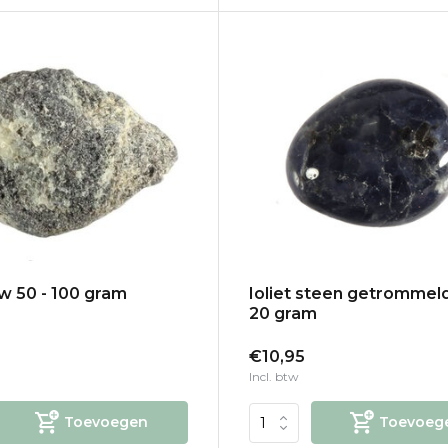
uw 50 - 100 gram
Ioliet steen getrommeld
20 gram
€10,95
Incl. btw
Toevoegen
Toevoeg