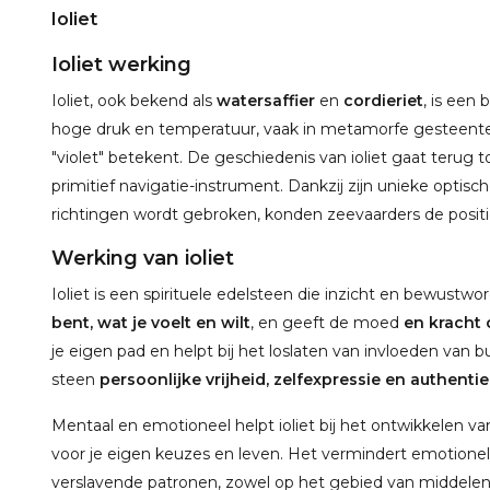
Ioliet
Ioliet werking
Ioliet, ook bekend als
watersaffier
en
cordieriet
, is een
hoge druk en temperatuur, vaak in metamorfe gesteenten.
"violet" betekent. De geschiedenis van ioliet gaat terug t
primitief navigatie-instrument. Dankzij zijn unieke optisc
richtingen wordt gebroken, konden zeevaarders de posit
Werking van ioliet
Ioliet is een spirituele edelsteen die inzicht en bewustwo
bent, wat je voelt en wilt
, en geeft de moed
en kracht 
je eigen pad en helpt bij het loslaten van invloeden van b
steen
persoonlijke vrijheid, zelfexpressie en authenti
Mentaal en emotioneel helpt ioliet bij het ontwikkelen v
voor je eigen keuzes en leven. Het vermindert emotionel
verslavende patronen, zowel op het gebied van middelen al