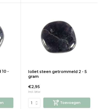
 10 -
Ioliet steen getrommeld 2 - 5
gram
€2,95
Incl. btw
en
Toevoegen