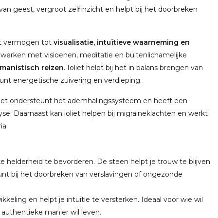
van geest, vergroot zelfinzicht en helpt bij het doorbreken
het vermogen tot
visualisatie, intuïtieve waarneming en
t werken met visioenen, meditatie en buitenlichamelijke
amanistisch reizen
. Ioliet helpt bij het in balans brengen van
nt energetische zuivering en verdieping.
 Het ondersteunt het ademhalingssysteem en heeft een
fyse. Daarnaast kan ioliet helpen bij migraineklachten en werkt
ia.
ijke helderheid te bevorderen. De steen helpt je trouw te blijven
eunt bij het doorbreken van verslavingen of ongezonde
kkeling en helpt je intuïtie te versterken. Ideaal voor wie wil
n authentieke manier wil leven.