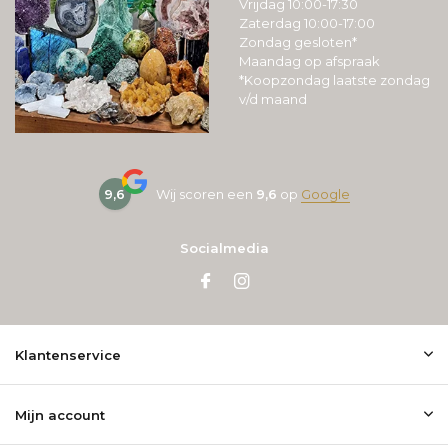
Vrijdag 10:00-17:30
Zaterdag 10:00-17:00
Zondag gesloten*
Maandag op afspraak
*Koopzondag laatste zondag
v/d maand
9,6
Wij scoren een
9,6
op
Google
Socialmedia
Klantenservice
Mijn account