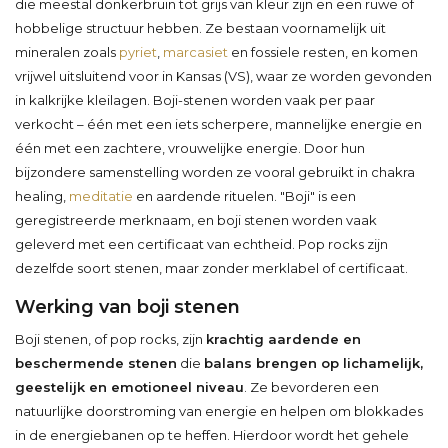
die meestal donkerbruin tot grijs van kleur zijn en een ruwe of
hobbelige structuur hebben. Ze bestaan voornamelijk uit
mineralen zoals
pyriet
,
marcasiet
en fossiele resten, en komen
vrijwel uitsluitend voor in Kansas (VS), waar ze worden gevonden
in kalkrijke kleilagen. Boji-stenen worden vaak per paar
verkocht – één met een iets scherpere, mannelijke energie en
één met een zachtere, vrouwelijke energie. Door hun
bijzondere samenstelling worden ze vooral gebruikt in chakra
healing,
meditatie
en aardende rituelen. "Boji" is een
geregistreerde merknaam, en boji stenen worden vaak
geleverd met een certificaat van echtheid. Pop rocks zijn
dezelfde soort stenen, maar zonder merklabel of certificaat.
Werking van boji stenen
Boji stenen, of pop rocks, zijn
krachtig aardende en
beschermende stenen
die
balans brengen op lichamelijk,
geestelijk en emotioneel niveau
. Ze bevorderen een
natuurlijke doorstroming van energie en helpen om blokkades
in de energiebanen op te heffen. Hierdoor wordt het gehele