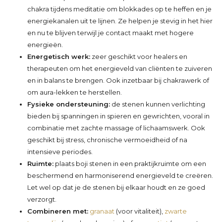
chakra tijdens meditatie om blokkades op te heffen en je
energiekanalen uit te lijnen. Ze helpen je stevig in het hier
en nu te blijven terwijl je contact maakt met hogere
energieën.
Energetisch werk:
zeer geschikt voor healers en
therapeuten om het energieveld van cliënten te zuiveren
en in balans te brengen. Ook inzetbaar bij chakrawerk of
om aura-lekken te herstellen.
Fysieke ondersteuning:
de stenen kunnen verlichting
bieden bij spanningen in spieren en gewrichten, vooral in
combinatie met zachte massage of lichaamswerk. Ook
geschikt bij stress, chronische vermoeidheid of na
intensieve periodes.
Ruimte:
plaats boji stenen in een praktijkruimte om een
beschermend en harmoniserend energieveld te creëren.
Let wel op dat je de stenen bij elkaar houdt en ze goed
verzorgt.
Combineren met:
granaat
(voor vitaliteit),
zwarte