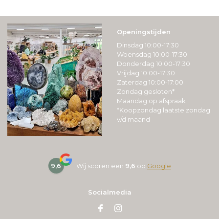
Openingstijden
Dinsdag 10:00-17:30
Woensdag 10:00-17:30
Donderdag 10:00-17:30
Vrijdag 10:00-17:30
Zaterdag 10:00-17:00
Zondag gesloten*
Maandag op afspraak
*Koopzondag laatste zondag
v/d maand
9,6
Wij scoren een
9,6
op
Google
Socialmedia