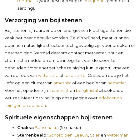
toermalijn
(voor bescherming) of
magnetiet
(voor extra
aarding).
Verzorging van boji stenen
Boji stenen zijn aardende en energetisch krachtige stenen die
vaak per paar gebruikt worden. Ze zijn vrij hard, maar kunnen
door hun natuurlijke structuur toch gevoelig zijn voor breuken of
beschadiging. Vermijd daarom contact met water, zout en
chemische middelen om de integriteit van de steen te
behouden. Voor energetische reiniging kun je gebruikmaken
van de rook van
witte salie
of
palo santo
. Ontladen doe je het
liefst op een cluster van
amethist
of een bedje van
hematiet
.
Voor het opladen zijn
maanlicht
en
bergkristal
uitstekende
keuzes. Meer tips vind je op onze pagina over
edelstenen
reinigen en opladen
.
Spirituele eigenschappen boji stenen
Chakra:
Basischakra
(1e chakra)
Sterrenbeeld:
Schorpioen
,
Leeuw
,
Stier
en
Waterman