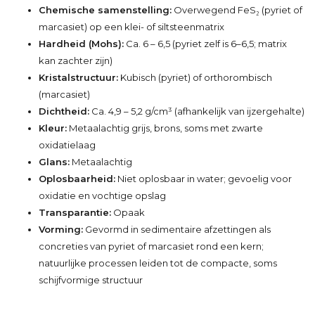
Chemische samenstelling:
Overwegend FeS₂ (pyriet of
marcasiet) op een klei- of siltsteenmatrix
Hardheid (Mohs):
Ca. 6 – 6,5 (pyriet zelf is 6–6,5; matrix
kan zachter zijn)
Kristalstructuur:
Kubisch (pyriet) of orthorombisch
(marcasiet)
Dichtheid:
Ca. 4,9 – 5,2 g/cm³ (afhankelijk van ijzergehalte)
Kleur:
Metaalachtig grijs, brons, soms met zwarte
oxidatielaag
Glans:
Metaalachtig
Oplosbaarheid:
Niet oplosbaar in water; gevoelig voor
oxidatie en vochtige opslag
Transparantie:
Opaak
Vorming:
Gevormd in sedimentaire afzettingen als
concreties van pyriet of marcasiet rond een kern;
natuurlijke processen leiden tot de compacte, soms
schijfvormige structuur