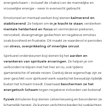
energielichaam – inclusief de chakra’s en de mannelijke en
vrouwelijke energie – weer in evenwicht gebracht.
Emotioneel en mentaal werken boji stenen
kalmerend en
stabiliserend
. Ze helpen om
in je kracht te staan
, versterken
mentale helderheid en focus
en verminderen piekeren,
nervositeit, dwangmatige gedachten en negatieve emoties
zoals boosheid en frustratie. Dit maakt ze waardevol in periodes
van
stress, overprikkeling of innerlijke onrust
.
Spiritueel ondersteunen boji stenen bij het
aarden en
verankeren van spirituele ervaringen
. Ze helpen je om
verbonden te blijven met het hier en nu, ook tijdens
sjamanistische of astrale reizen. Dankzij deze eigenschap zijn ze
zeer geschikt voor spiritueel werk waarbij het bewustzijn tijdelijk
buiten het lichaam treedt. Daarnaast
beschermen ze het
energetisch lichaam
tegen negatieve invloeden van buitenaf.
Fysiek
stimuleren boji stenen celvernieuwing en bevorderen ze
lichamelijk herstel. Ze kunnen verlichting bieden bij rugklachten,