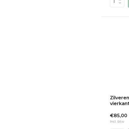
Zilvere
vierkant
€85,00
Incl. btw