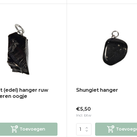
t (edel) hanger ruw
Shungiet hanger
veren oogje
€5,50
Incl. btw
Toevoegen
Toevoeg