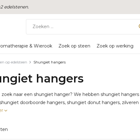
 edelstenen.
romatherapie & Wierook
Zoek op steen
Zoek op werking
en op edelsteen
Shungiet hangers
ngiet hangers
p zoek naar een shungiet hanger? We hebben shungiet hangers i
shungiet doorboorde hangers, shungiet donut hangers, zilveren 
er
cten