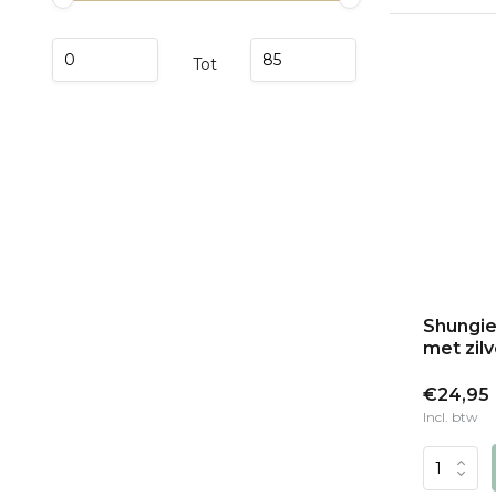
Tot
Shungie
met zil
€24,95
Incl. btw