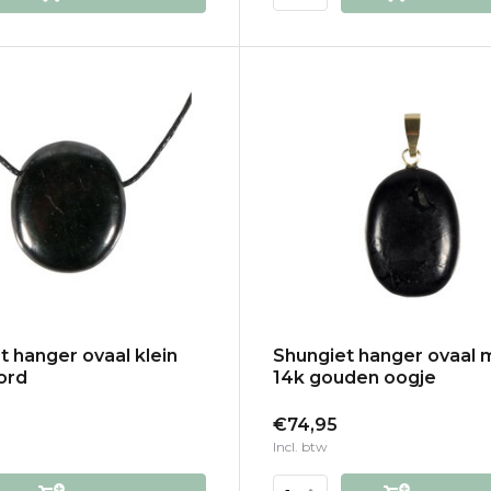
t hanger ovaal klein
Shungiet hanger ovaal 
ord
14k gouden oogje
€74,95
Incl. btw