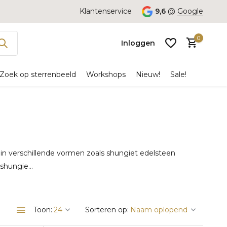
Klantenservice
9,6
@
Google
0
Inloggen
Zoek op sterrenbeeld
Workshops
Nieuw!
Sale!
Account
aanmaken
n verschillende vormen zoals shungiet edelsteen
shungie...
Toon:
Sorteren op: