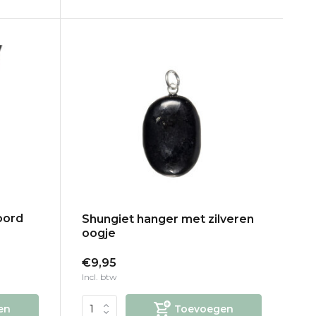
oord
Shungiet hanger met zilveren
oogje
€9,95
Incl. btw
en
Toevoegen