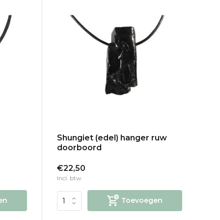
Shungiet (edel) hanger ruw
d
doorboord
€22,50
Incl. btw
en
Toevoegen