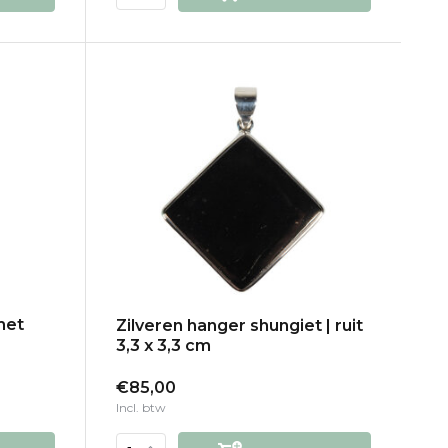
met
Zilveren hanger shungiet | ruit
3,3 x 3,3 cm
€85,00
Incl. btw