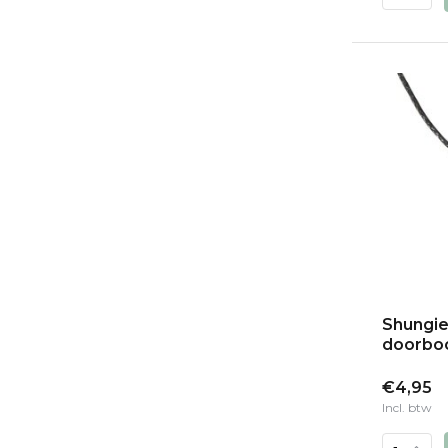
Shungie
doorbo
€4,95
Incl. btw