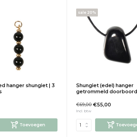
sale 20%
led hanger shungiet | 3
Shungiet (edel) hanger
s
getrommeld doorboor
€69,00
€55,00
Incl. btw
Toevoegen
Toevoeg