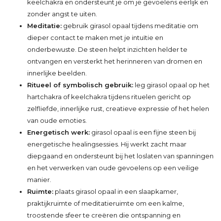
keelchakra en ondersteunt je om je gevoelens eerlijk en
zonder angst te uiten.
Meditatie:
gebruik girasol opaal tijdens meditatie om
dieper contact te maken met je intuïtie en
onderbewuste. De steen helpt inzichten helder te
ontvangen en versterkt het herinneren van dromen en
innerlijke beelden.
Ritueel of symbolisch gebruik:
leg girasol opaal op het
hartchakra of keelchakra tijdens rituelen gericht op
zelfliefde, innerlijke rust, creatieve expressie of het helen
van oude emoties.
Energetisch werk:
girasol opaal is een fijne steen bij
energetische healingsessies. Hij werkt zacht maar
diepgaand en ondersteunt bij het loslaten van spanningen
en het verwerken van oude gevoelens op een veilige
manier.
Ruimte:
plaats girasol opaal in een slaapkamer,
praktijkruimte of meditatieruimte om een kalme,
troostende sfeer te creëren die ontspanning en