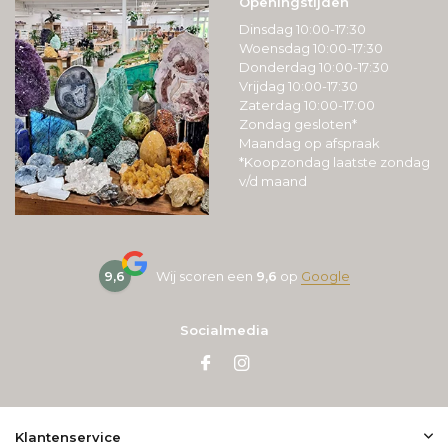
Openingstijden
Dinsdag 10:00-17:30
Woensdag 10:00-17:30
Donderdag 10:00-17:30
Vrijdag 10:00-17:30
Zaterdag 10:00-17:00
Zondag gesloten*
Maandag op afspraak
*Koopzondag laatste zondag
v/d maand
9,6
Wij scoren een
9,6
op
Google
Socialmedia
Klantenservice