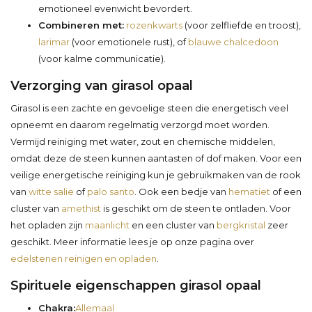
emotioneel evenwicht bevordert.
Combineren met:
rozenkwarts
(voor zelfliefde en troost),
larimar
(voor emotionele rust), of
blauwe chalcedoon
(voor kalme communicatie).
Verzorging van girasol opaal
Girasol is een zachte en gevoelige steen die energetisch veel
opneemt en daarom regelmatig verzorgd moet worden.
Vermijd reiniging met water, zout en chemische middelen,
omdat deze de steen kunnen aantasten of dof maken. Voor een
veilige energetische reiniging kun je gebruikmaken van de rook
van
witte salie
of
palo santo
. Ook een bedje van
hematiet
of een
cluster van
amethist
is geschikt om de steen te ontladen. Voor
het opladen zijn
maanlicht
en een cluster van
bergkristal
zeer
geschikt. Meer informatie lees je op onze pagina over
edelstenen reinigen en opladen
.
Spirituele eigenschappen girasol opaal
Chakra:
Allemaal