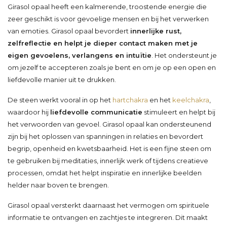
Girasol opaal heeft een kalmerende, troostende energie die
zeer geschikt is voor gevoelige mensen en bij het verwerken
van emoties. Girasol opaal bevordert
innerlijke rust,
zelfreflectie en helpt je dieper contact maken met je
eigen gevoelens, verlangens en intuïtie
. Het ondersteunt je
om jezelf te accepteren zoals je bent en om je op een open en
liefdevolle manier uit te drukken.
De steen werkt vooral in op het
hartchakra
en het
keelchakra
,
waardoor hij
liefdevolle communicatie
stimuleert en helpt bij
het verwoorden van gevoel. Girasol opaal kan ondersteunend
zijn bij het oplossen van spanningen in relaties en bevordert
begrip, openheid en kwetsbaarheid. Het is een fijne steen om
te gebruiken bij meditaties, innerlijk werk of tijdens creatieve
processen, omdat het helpt inspiratie en innerlijke beelden
helder naar boven te brengen.
Girasol opaal versterkt daarnaast het vermogen om spirituele
informatie te ontvangen en zachtjes te integreren. Dit maakt