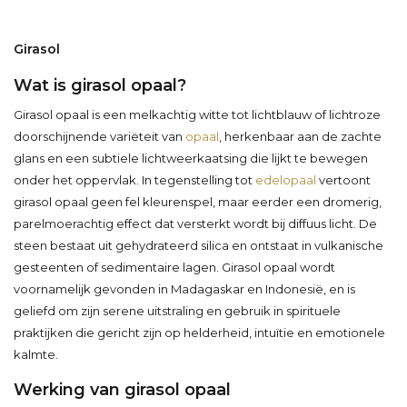
Girasol
Wat is girasol opaal?
Girasol opaal is een melkachtig witte tot lichtblauw of lichtroze
doorschijnende variëteit van
opaal
, herkenbaar aan de zachte
glans en een subtiele lichtweerkaatsing die lijkt te bewegen
onder het oppervlak. In tegenstelling tot
edelopaal
vertoont
girasol opaal geen fel kleurenspel, maar eerder een dromerig,
parelmoerachtig effect dat versterkt wordt bij diffuus licht. De
steen bestaat uit gehydrateerd silica en ontstaat in vulkanische
gesteenten of sedimentaire lagen. Girasol opaal wordt
voornamelijk gevonden in Madagaskar en Indonesië, en is
geliefd om zijn serene uitstraling en gebruik in spirituele
praktijken die gericht zijn op helderheid, intuïtie en emotionele
kalmte.
Werking van girasol opaal