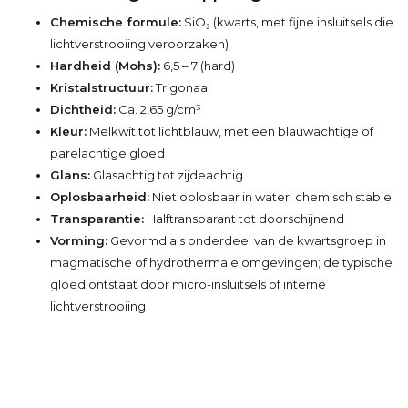
Chemische formule:
SiO₂ (kwarts, met fijne insluitsels die
lichtverstrooiing veroorzaken)
Hardheid (Mohs):
6,5 – 7 (hard)
Kristalstructuur:
Trigonaal
Dichtheid:
Ca. 2,65 g/cm³
Kleur:
Melkwit tot lichtblauw, met een blauwachtige of
parelachtige gloed
Glans:
Glasachtig tot zijdeachtig
Oplosbaarheid:
Niet oplosbaar in water; chemisch stabiel
Transparantie:
Halftransparant tot doorschijnend
Vorming:
Gevormd als onderdeel van de kwartsgroep in
magmatische of hydrothermale omgevingen; de typische
gloed ontstaat door micro-insluitsels of interne
lichtverstrooiing