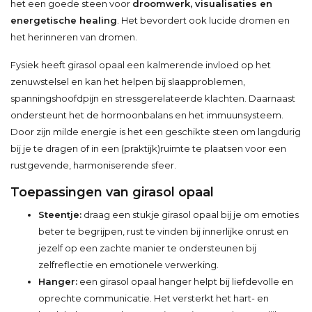
het een goede steen voor
droomwerk, visualisaties en
energetische healing
. Het bevordert ook lucide dromen en
het herinneren van dromen.
Fysiek heeft girasol opaal een kalmerende invloed op het
zenuwstelsel en kan het helpen bij slaapproblemen,
spanningshoofdpijn en stressgerelateerde klachten. Daarnaast
ondersteunt het de hormoonbalans en het immuunsysteem.
Door zijn milde energie is het een geschikte steen om langdurig
bij je te dragen of in een (praktijk)ruimte te plaatsen voor een
rustgevende, harmoniserende sfeer.
Toepassingen van girasol opaal
Steentje:
draag een stukje girasol opaal bij je om emoties
beter te begrijpen, rust te vinden bij innerlijke onrust en
jezelf op een zachte manier te ondersteunen bij
zelfreflectie en emotionele verwerking.
Hanger:
een girasol opaal hanger helpt bij liefdevolle en
oprechte communicatie. Het versterkt het hart- en