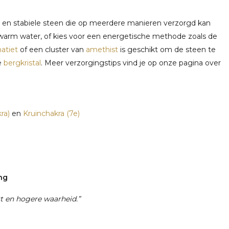
arde en stabiele steen die op meerdere manieren verzorgd kan
warm water, of kies voor een energetische methode zoals de
atiet
of een cluster van
amethist
is geschikt om de steen te
e
bergkristal
. Meer verzorgingstips vind je op onze pagina over
ra)
en
Kruinchakra (7e)
ing
rt en hogere waarheid.”