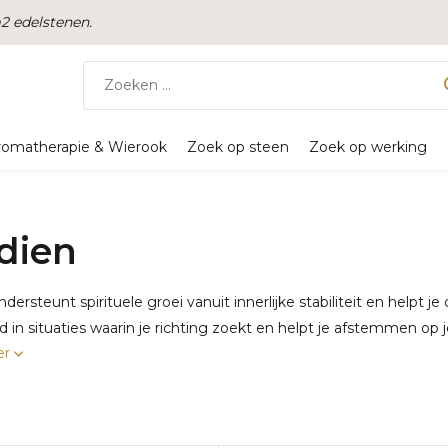
 edelstenen.
romatherapie & Wierook
Zoek op steen
Zoek op werking
idien
ondersteunt spirituele groei vanuit innerlijke stabiliteit en help
d in situaties waarin je richting zoekt en helpt je afstemmen op 
er