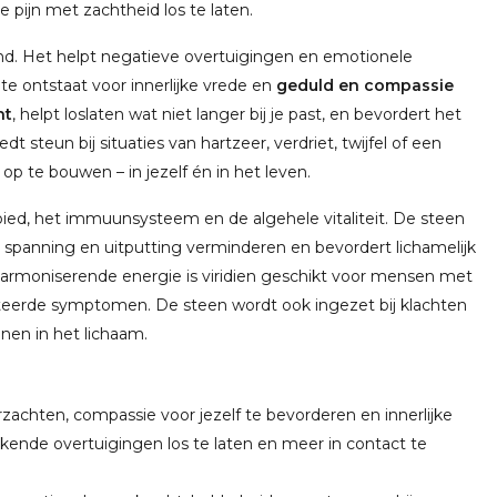
e pijn met zachtheid los te laten.
nd. Het helpt negatieve overtuigingen en emotionele
e ontstaat voor innerlijke vrede en
geduld en compassie
ht
, helpt loslaten wat niet langer bij je past, en bevordert het
biedt steun bij situaties van hartzeer, verdriet, twijfel of een
op te bouwen – in jezelf én in het leven.
ebied, het immuunsysteem en de algehele vitaliteit. De steen
t spanning en uitputting verminderen en bevordert lichamelijk
e harmoniserende energie is viridien geschikt voor mensen met
teerde symptomen. De steen wordt ook ingezet bij klachten
en in het lichaam.
erzachten, compassie voor jezelf te bevorderen en innerlijke
rkende overtuigingen los te laten en meer in contact te