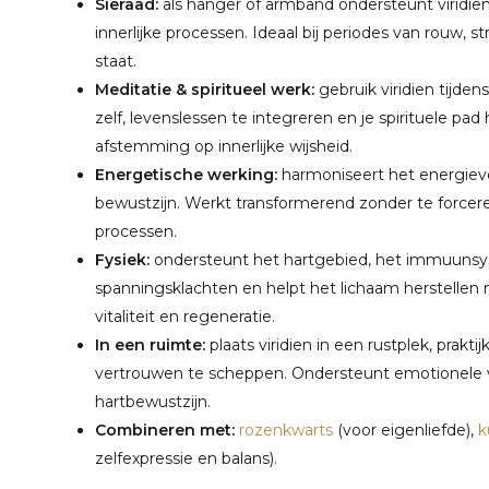
Sieraad:
als hanger of armband ondersteunt viridien
innerlijke processen. Ideaal bij periodes van rouw, s
staat.
Meditatie & spiritueel werk:
gebruik viridien tijde
zelf, levenslessen te integreren en je spirituele pa
afstemming op innerlijke wijsheid.
Energetische werking:
harmoniseert het energieve
bewustzijn. Werkt transformerend zonder te forcer
processen.
Fysiek:
ondersteunt het hartgebied, het immuunsys
spanningsklachten en helpt het lichaam herstellen n
vitaliteit en regeneratie.
In een ruimte:
plaats viridien in een rustplek, prakt
vertrouwen te scheppen. Ondersteunt emotionele v
hartbewustzijn.
Combineren met:
rozenkwarts
(voor eigenliefde),
k
zelfexpressie en balans).