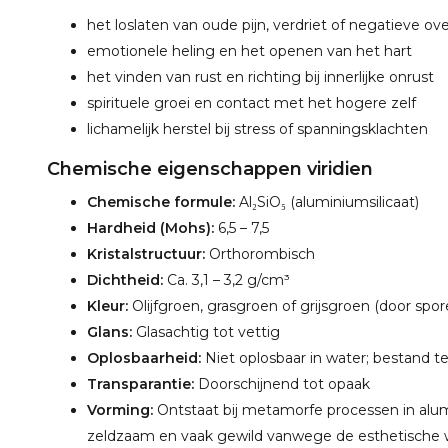
het loslaten van oude pijn, verdriet of negatieve ov
emotionele heling en het openen van het hart
het vinden van rust en richting bij innerlijke onrust
spirituele groei en contact met het hogere zelf
lichamelijk herstel bij stress of spanningsklachten
Chemische eigenschappen viridien
Chemische formule:
Al₂SiO₅ (aluminiumsilicaat)
Hardheid (Mohs):
6,5 – 7,5
Kristalstructuur:
Orthorombisch
Dichtheid:
Ca. 3,1 – 3,2 g/cm³
Kleur:
Olijfgroen, grasgroen of grijsgroen (door spo
Glans:
Glasachtig tot vettig
Oplosbaarheid:
Niet oplosbaar in water; bestand 
Transparantie:
Doorschijnend tot opaak
Vorming:
Ontstaat bij metamorfe processen in alumi
zeldzaam en vaak gewild vanwege de esthetische