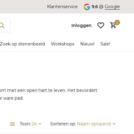
Klantenservice
9,6
@
Google
0
Inloggen
Zoek op sterrenbeeld
Workshops
Nieuw!
Sale!
Account
aanmaken
t je om met een open hart te leven. Het bevordert
je ware pad.
Toon:
Sorteren op: