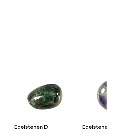
Edelstenen D
Edelstenen E + F