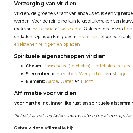
Verzorging van viridien
Viridien, de groene variant van andalusiet, is een vrij h
worden. Voor de reiniging kun je gebruikmaken van lauw
rook van
witte salie
of
palo santo
. Ook een bedje van
hem
ontladen. Opladen kan goed in
maanlicht
of op een stukj
edelstenen reinigen en opladen
.
Spirituele eigenschappen viridien
Chakra:
Basischakra (1e chakra)
,
Hartchakra (4e chak
Sterrenbeeld:
Steenbok
,
Weegschaal
en
Maagd
Element:
Aarde
,
Water
en
Lucht
Affirmatie voor viridien
Voor hartheling, innerlijke rust en spirituele afstemm
“Ik laat los wat mij belemmert en stem mij af op mijn ha
Gebruik deze affirmatie bij: