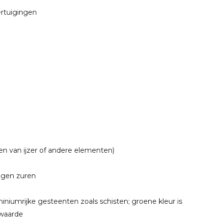
ertuigingen
ren van ijzer of andere elementen)
tegen zuren
niumrijke gesteenten zoals schisten; groene kleur is
 waarde