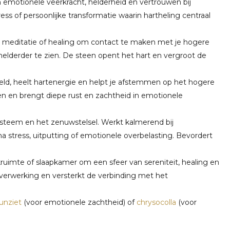
 emotionele veerkracht, helderheid en vertrouwen bij
tress of persoonlijke transformatie waarin hartheling centraal
ns meditatie of healing om contact te maken met je hogere
d helderder te zien. De steen opent het hart en vergroot de
ld, heelt hartenergie en helpt je afstemmen op het hogere
en en brengt diepe rust en zachtheid in emotionele
teem en het zenuwstelsel. Werkt kalmerend bij
a stress, uitputting of emotionele overbelasting. Bevordert
ijkruimte of slaapkamer om een sfeer van sereniteit, healing en
erwerking en versterkt de verbinding met het
unziet
(voor emotionele zachtheid) of
chrysocolla
(voor