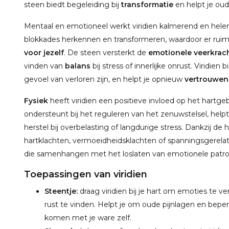
steen biedt begeleiding bij
transformatie
en helpt je oud
Mentaal en emotioneel werkt viridien kalmerend en hele
blokkades herkennen en transformeren, waardoor er ruimt
voor jezelf
. De steen versterkt de
emotionele veerkrac
vinden van
balans
bij stress of innerlijke onrust. Viridien 
gevoel van verloren zijn, en helpt je opnieuw
vertrouwen
Fysiek
heeft viridien een positieve invloed op het hartg
ondersteunt bij het reguleren van het zenuwstelsel, help
herstel bij overbelasting of langdurige stress. Dankzij d
hartklachten, vermoeidheidsklachten of spanningsgerela
die samenhangen met het loslaten van emotionele patron
Toepassingen van viridien
Steentje:
draag viridien bij je hart om emoties te v
rust te vinden. Helpt je om oude pijnlagen en bepe
komen met je ware zelf.