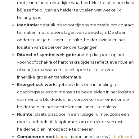
met je intuïtie en innerlijke waarheid. Het helpt je om dicht
bij jezelf te blijven en helder te voelen wat werkelijk
belangrijk is.
Meditatie:
gebruik diaspoor tijdens meditatie om contact
te maken met diepere lagen van bewustzijn. De steen
ondersteunt je bij innerlijke stilte, helder inzicht en het
loslaten van beperkende overtuigingen.
Ritueel of symbolisch gebruik:
leg diaspoor op het
voorhoofdchakra of hartchakra tijdens reflectieve rituelen
of schrijfprocessen om jezelf open te stellen voor
innerlijke groei en transformatie.
Energetisch werk:
gebruik de steen in healing- of
coachingsessies om mensen te begeleiden in het loslaten
van mentale blokkades, het versterken van emotionele
helderheid en het herstellen van innerlijke balans.
Ruimte:
plaats diaspoor in een rustige ruimte, zoals een
meditatiehoek of slaapkamer, om een sfeer van rust,
helderheid en introspectie te creëren.
Combineren met:
larimar
(voor innerlijke rust),
rhodoniet