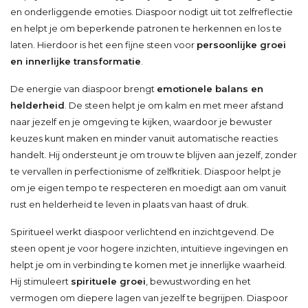
en onderliggende emoties. Diaspoor nodigt uit tot zelfreflectie
en helpt je om beperkende patronen te herkennen en los te
laten. Hierdoor is het een fijne steen voor
persoonlijke groei
en innerlijke transformatie
.
De energie van diaspoor brengt
emotionele balans en
helderheid
. De steen helpt je om kalm en met meer afstand
naar jezelf en je omgeving te kijken, waardoor je bewuster
keuzes kunt maken en minder vanuit automatische reacties
handelt. Hij ondersteunt je om trouw te blijven aan jezelf, zonder
te vervallen in perfectionisme of zelfkritiek. Diaspoor helpt je
om je eigen tempo te respecteren en moedigt aan om vanuit
rust en helderheid te leven in plaats van haast of druk.
Spiritueel werkt diaspoor verlichtend en inzichtgevend. De
steen opent je voor hogere inzichten, intuïtieve ingevingen en
helpt je om in verbinding te komen met je innerlijke waarheid.
Hij stimuleert
spirituele groei
, bewustwording en het
vermogen om diepere lagen van jezelf te begrijpen. Diaspoor