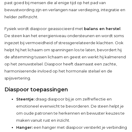
past goed bij mensen die al enige tijd op het pad van
bewustwording zijn en verlangen naar verdieping, integratie en
helder zelfinzicht.
Fysiek wordt diaspoor geassocieerd met
balans en herstel
.
De steen kan het energieniveau ondersteunen en wordt soms
ingezet bij vermoeidheid of stressgerelateerde klachten. Ook
helpt hij het lichaam om spanningen los te laten, bevordert hij
de afstemming tussen lichaam en geest en werkt hij kalmerend
op het zenuwstelsel. Diaspoor heeft daarnaast een zachte,
harmoniserende invloed op het hormonale stelsel en de
spijsvertering.
Diaspoor toepassingen
Steentje:
draag diaspoor bij je om zelfreflectie en
emotioneel evenwicht te bevorderen. De steen helpt je
om oude patronen te herkennen en bewuster keuzes te
maken vanuit rust en inzicht.
Hanger:
een hanger met diaspoor versterkt je verbinding