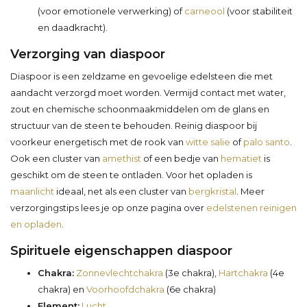
(voor emotionele verwerking) of
carneool
(voor stabiliteit
en daadkracht).
Verzorging van diaspoor
Diaspoor is een zeldzame en gevoelige edelsteen die met
aandacht verzorgd moet worden. Vermijd contact met water,
zout en chemische schoonmaakmiddelen om de glans en
structuur van de steen te behouden. Reinig diaspoor bij
voorkeur energetisch met de rook van
witte salie
of
palo santo
.
Ook een cluster van
amethist
of een bedje van
hematiet
is
geschikt om de steen te ontladen. Voor het opladen is
maanlicht
ideaal, net als een cluster van
bergkristal
. Meer
verzorgingstips lees je op onze pagina over
edelstenen reinigen
en opladen
.
Spirituele eigenschappen diaspoor
Chakra:
Zonnevlechtchakra
(3e chakra),
Hartchakra
(4e
chakra) en
Voorhoofdchakra
(6e chakra)
Element:
Lucht