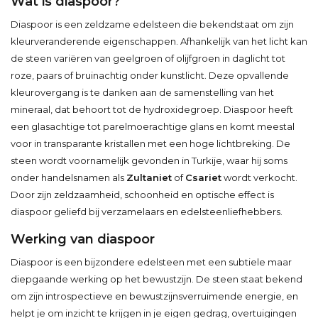
Wat is diaspoor?
Diaspoor is een zeldzame edelsteen die bekendstaat om zijn
kleurveranderende eigenschappen. Afhankelijk van het licht kan
de steen variëren van geelgroen of olijfgroen in daglicht tot
roze, paars of bruinachtig onder kunstlicht. Deze opvallende
kleurovergang is te danken aan de samenstelling van het
mineraal, dat behoort tot de hydroxidegroep. Diaspoor heeft
een glasachtige tot parelmoerachtige glans en komt meestal
voor in transparante kristallen met een hoge lichtbreking. De
steen wordt voornamelijk gevonden in Turkije, waar hij soms
onder handelsnamen als
Zultaniet
of
Csariet
wordt verkocht.
Door zijn zeldzaamheid, schoonheid en optische effect is
diaspoor geliefd bij verzamelaars en edelsteenliefhebbers.
Werking van diaspoor
Diaspoor is een bijzondere edelsteen met een subtiele maar
diepgaande werking op het bewustzijn. De steen staat bekend
om zijn introspectieve en bewustzijnsverruimende energie, en
helpt je om inzicht te krijgen in je eigen gedrag, overtuigingen