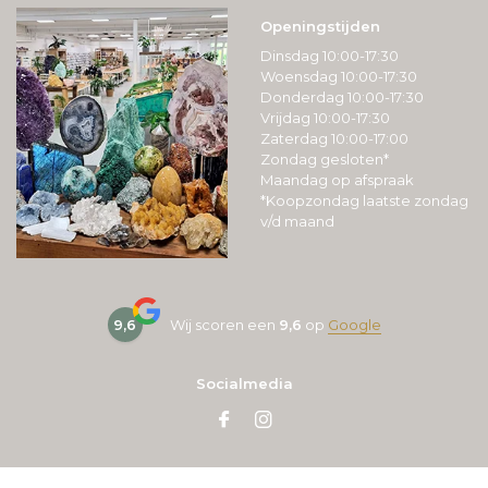
Openingstijden
Dinsdag 10:00-17:30
Woensdag 10:00-17:30
Donderdag 10:00-17:30
Vrijdag 10:00-17:30
Zaterdag 10:00-17:00
Zondag gesloten*
Maandag op afspraak
*Koopzondag laatste zondag
v/d maand
9,6
Wij scoren een
9,6
op
Google
Socialmedia