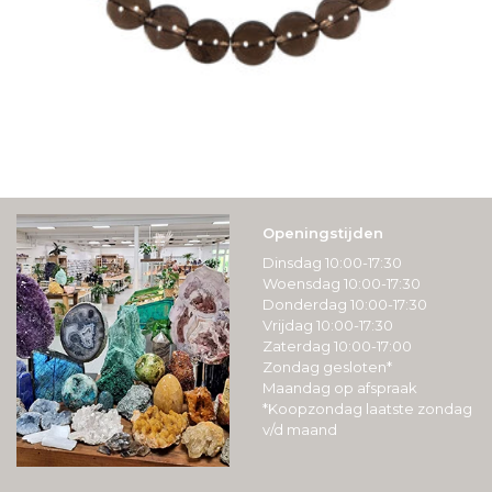
Openingstijden
Dinsdag 10:00-17:30
Woensdag 10:00-17:30
Donderdag 10:00-17:30
Vrijdag 10:00-17:30
Zaterdag 10:00-17:00
Zondag gesloten*
Maandag op afspraak
*Koopzondag laatste zondag
v/d maand