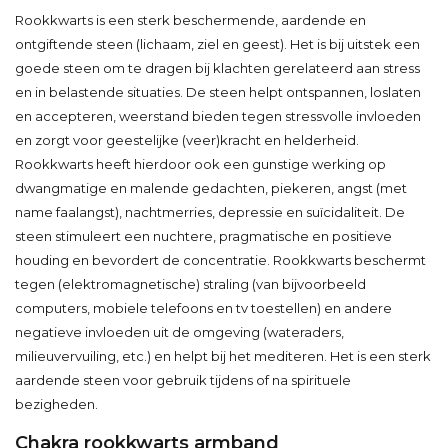
Rookkwarts is een sterk beschermende, aardende en
ontgiftende steen (lichaam, ziel en geest). Het is bij uitstek een
goede steen om te dragen bij klachten gerelateerd aan stress
en in belastende situaties. De steen helpt ontspannen, loslaten
en accepteren, weerstand bieden tegen stressvolle invloeden
en zorgt voor geestelijke (veer)kracht en helderheid.
Rookkwarts heeft hierdoor ook een gunstige werking op
dwangmatige en malende gedachten, piekeren, angst (met
name faalangst), nachtmerries, depressie en suïcidaliteit. De
steen stimuleert een nuchtere, pragmatische en positieve
houding en bevordert de concentratie. Rookkwarts beschermt
tegen (elektromagnetische) straling (van bijvoorbeeld
computers, mobiele telefoons en tv toestellen) en andere
negatieve invloeden uit de omgeving (wateraders,
milieuvervuiling, etc.) en helpt bij het mediteren. Het is een sterk
aardende steen voor gebruik tijdens of na spirituele
bezigheden.
Chakra rookkwarts armband