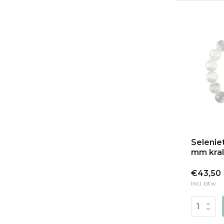
Selenie
mm kra
€43,50
Incl. btw