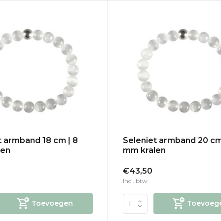
t armband 18 cm | 8
Seleniet armband 20 cm
len
mm kralen
€43,50
Incl. btw
Toevoegen
Toevoeg