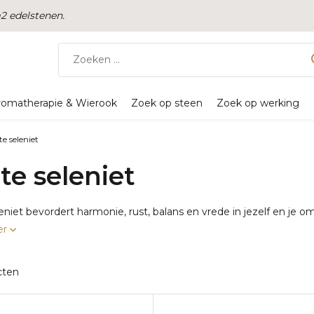
 edelstenen.
romatherapie & Wierook
Zoek op steen
Zoek op werking
e seleniet
te seleniet
eniet bevordert harmonie, rust, balans en vrede in jezelf en je om
er
cten