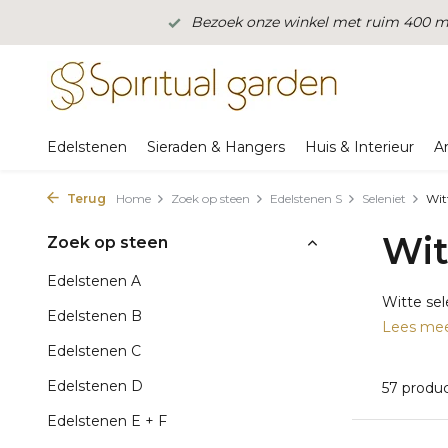
Bezoek onze winkel met ruim 400 m2
Edelstenen
Sieraden & Hangers
Huis & Interieur
A
Terug
Home
Zoek op steen
Edelstenen S
Seleniet
Witt
Wit
Zoek op steen
Edelstenen A
Witte sel
Edelstenen B
Lees me
Edelstenen C
Edelstenen D
57 produ
Edelstenen E + F