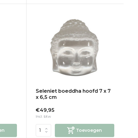
Seleniet boeddha hoofd 7 x 7
x 6,5 cm
€49,95
Incl. btw
en
Toevoegen