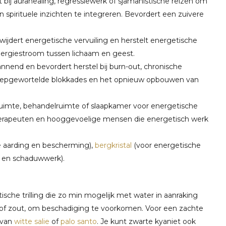
 bij aurahealing, regressiewerk of sjamanistische reizen om
en spirituele inzichten te integreren. Bevordert een zuivere
erwijdert energetische vervuiling en herstelt energetische
energiestroom tussen lichaam en geest.
nend en bevordert herstel bij burn-out, chronische
n diepgewortelde blokkades en het opnieuw opbouwen van
kruimte, behandelruimte of slaapkamer voor energetische
r therapeuten en hooggevoelige mensen die energetisch werk
e aarding en bescherming),
bergkristal
(voor energetische
e en schaduwwerk).
che trilling die zo min mogelijk met water in aanraking
of zout, om beschadiging te voorkomen. Voor een zachte
 van
witte salie
of
palo santo
. Je kunt zwarte kyaniet ook