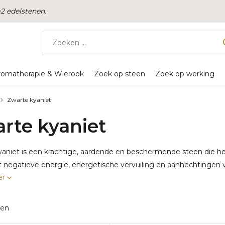
 edelstenen.
romatherapie & Wierook
Zoek op steen
Zoek op werking
Zwarte kyaniet
rte kyaniet
aniet is een krachtige, aardende en beschermende steen die hel
t negatieve energie, energetische vervuiling en aanhechtingen v
er
ten