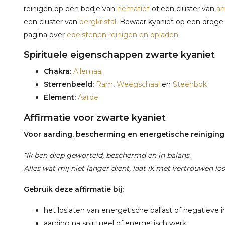
reinigen op een bedje van
hematiet
of een cluster van
am
een cluster van
bergkristal
. Bewaar kyaniet op een droge p
pagina over
edelstenen reinigen en opladen
.
Spirituele eigenschappen zwarte kyaniet
Chakra:
Allemaal
Sterrenbeeld:
Ram
,
Weegschaal
en
Steenbok
Element:
Aarde
Affirmatie voor zwarte kyaniet
Voor aarding, bescherming en energetische reiniging
“Ik ben diep geworteld, beschermd en in balans.
Alles wat mij niet langer dient, laat ik met vertrouwen los
Gebruik deze affirmatie bij:
het loslaten van energetische ballast of negatieve 
aarding na spiritueel of energetisch werk