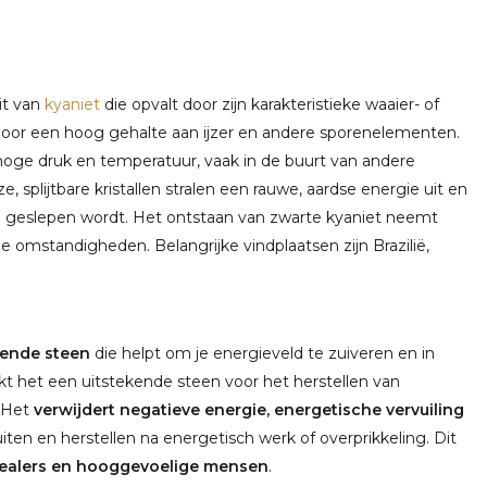
it van
kyaniet
die opvalt door zijn karakteristieke waaier- of
 door een hoog gehalte aan ijzer en andere sporenelementen.
hoge druk en temperatuur, vaak in de buurt van andere
, splijtbare kristallen stralen een rauwe, aardse energie uit en
 geslepen wordt. Het ontstaan van zwarte kyaniet neemt
he omstandigheden. Belangrijke vindplaatsen zijn Brazilië,
ende steen
die helpt om je energieveld te zuiveren en in
kt het een uitstekende steen voor het herstellen van
. Het
verwijdert negatieve energie, energetische vervuiling
luiten en herstellen na energetisch werk of overprikkeling. Dit
healers en hooggevoelige mensen
.