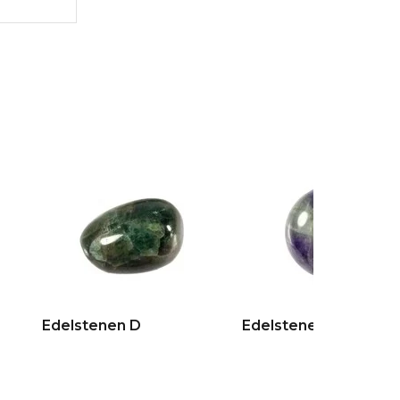
Edelstenen D
Edelstenen E + F