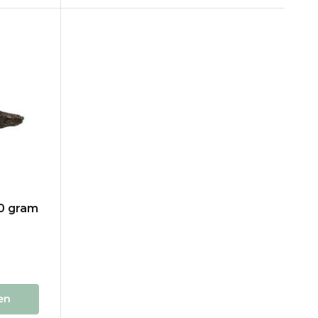
10 gram
en