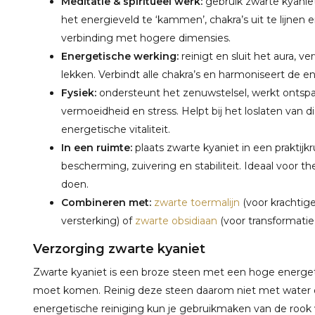
Meditatie & spiritueel werk:
gebruik zwarte kyaniet
het energieveld te ‘kammen’, chakra’s uit te lijnen 
verbinding met hogere dimensies.
Energetische werking:
reinigt en sluit het aura, v
lekken. Verbindt alle chakra’s en harmoniseert de 
Fysiek:
ondersteunt het zenuwstelsel, werkt ontspan
vermoeidheid en stress. Helpt bij het loslaten va
energetische vitaliteit.
In een ruimte:
plaats zwarte kyaniet in een praktij
bescherming, zuivering en stabiliteit. Ideaal voo
doen.
Combineren met:
zwarte toermalijn
(voor krachtig
versterking) of
zwarte obsidiaan
(voor transformati
Verzorging zwarte kyaniet
Zwarte kyaniet is een broze steen met een hoge energetis
moet komen. Reinig deze steen daarom niet met water 
energetische reiniging kun je gebruikmaken van de rook