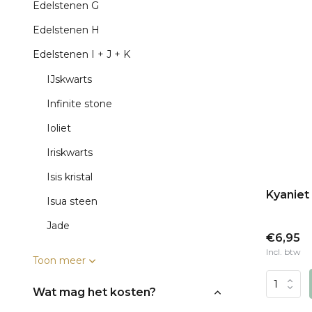
Edelstenen G
Edelstenen H
Edelstenen I + J + K
IJskwarts
Infinite stone
Ioliet
Iriskwarts
Isis kristal
Kyaniet
Isua steen
Jade
€6,95
Incl. btw
Toon meer
Wat mag het kosten?