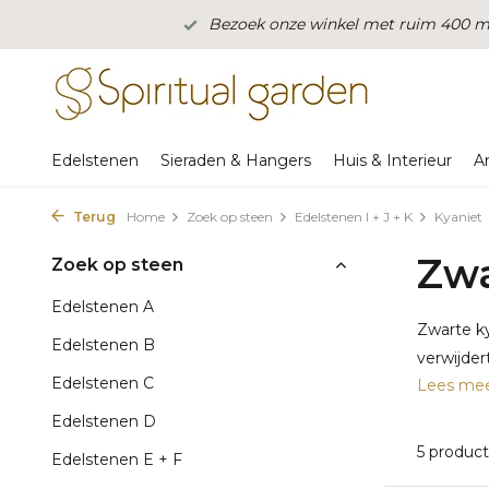
Bezoek onze winkel met ruim 400 m2
Edelstenen
Sieraden & Hangers
Huis & Interieur
A
Terug
Home
Zoek op steen
Edelstenen I + J + K
Kyaniet
Zwa
Zoek op steen
Edelstenen A
Zwarte ky
Edelstenen B
verwijder
Edelstenen C
Lees me
Edelstenen D
5 produc
Edelstenen E + F