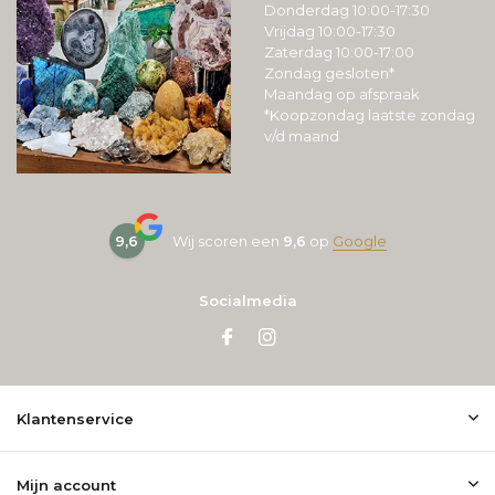
Donderdag 10:00-17:30
Vrijdag 10:00-17:30
Zaterdag 10:00-17:00
Zondag gesloten*
Maandag op afspraak
*Koopzondag laatste zondag
v/d maand
9,6
Wij scoren een
9,6
op
Google
Socialmedia
Klantenservice
Mijn account