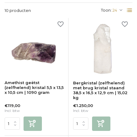
Toon:
10 producten
Amethist geëtst
Bergkristal (zelfhelend)
(zelfhelend) kristal 5,5 x 13,5
met brug kristal staand
x 10,5 cm | 1090 gram
38,5 x 16,5 x 12,9 cm | 15,02
kg
€119,00
€1.250,00
Incl. btw
Incl. btw