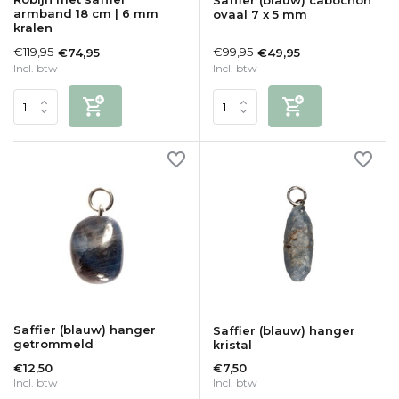
Saffier (blauw) cabochon
armband 18 cm | 6 mm
ovaal 7 x 5 mm
kralen
€119,95
€99,95
€74,95
€49,95
Incl. btw
Incl. btw
Saffier (blauw) hanger
Saffier (blauw) hanger
getrommeld
kristal
€12,50
€7,50
Incl. btw
Incl. btw