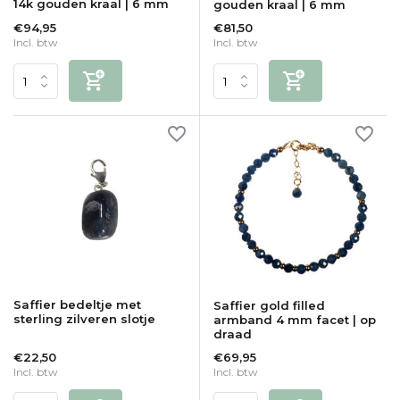
14k gouden kraal | 6 mm
gouden kraal | 6 mm
€94,95
€81,50
Incl. btw
Incl. btw
Saffier bedeltje met
Saffier gold filled
sterling zilveren slotje
armband 4 mm facet | op
draad
€22,50
€69,95
Incl. btw
Incl. btw