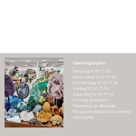
Openingstijden
Dinsdag 10:00-17:30
Woensdag 10:00-17:30
Donderdag 10:00-17:30
Vrijdag 10:00-17:30
Zaterdag 10:00-17:00
Zondag gesloten*
Maandag op afspraak
*Koopzondag laatste zondag
v/d maand