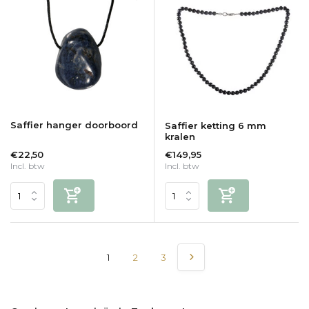
Saffier hanger doorboord
Saffier ketting 6 mm
kralen
€22,50
€149,95
Incl. btw
Incl. btw
1
2
3