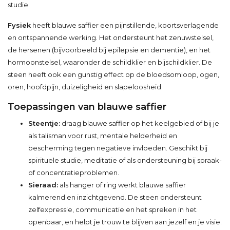
studie.
Fysiek
heeft blauwe saffier een pijnstillende, koortsverlagende
en ontspannende werking. Het ondersteunt het zenuwstelsel,
de hersenen (bijvoorbeeld bij epilepsie en dementie), en het
hormoonstelsel, waaronder de schildklier en bijschildklier. De
steen heeft ook een gunstig effect op de bloedsomloop, ogen,
oren, hoofdpijn, duizeligheid en slapeloosheid.
Toepassingen van blauwe saffier
Steentje:
draag blauwe saffier op het keelgebied of bij je
als talisman voor rust, mentale helderheid en
bescherming tegen negatieve invloeden. Geschikt bij
spirituele studie, meditatie of als ondersteuning bij spraak-
of concentratieproblemen.
Sieraad:
als hanger of ring werkt blauwe saffier
kalmerend en inzichtgevend. De steen ondersteunt
zelfexpressie, communicatie en het spreken in het
openbaar, en helpt je trouw te blijven aan jezelf en je visie.