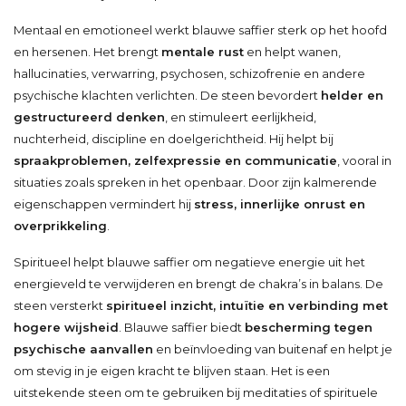
Mentaal en emotioneel werkt blauwe saffier sterk op het hoofd
en hersenen. Het brengt
mentale rust
en helpt wanen,
hallucinaties, verwarring, psychosen, schizofrenie en andere
psychische klachten verlichten. De steen bevordert
helder en
gestructureerd denken
, en stimuleert eerlijkheid,
nuchterheid, discipline en doelgerichtheid. Hij helpt bij
spraakproblemen, zelfexpressie en communicatie
, vooral in
situaties zoals spreken in het openbaar. Door zijn kalmerende
eigenschappen vermindert hij
stress, innerlijke onrust en
overprikkeling
.
Spiritueel helpt blauwe saffier om negatieve energie uit het
energieveld te verwijderen en brengt de chakra’s in balans. De
steen versterkt
spiritueel inzicht, intuïtie en verbinding met
hogere wijsheid
. Blauwe saffier biedt
bescherming tegen
psychische aanvallen
en beïnvloeding van buitenaf en helpt je
om stevig in je eigen kracht te blijven staan. Het is een
uitstekende steen om te gebruiken bij meditaties of spirituele