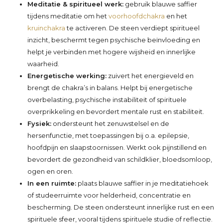
Meditatie & spiritueel werk:
gebruik blauwe saffier
tijdens meditatie om het
voorhoofdchakra
en het
kruinchakra
te activeren. De steen verdiept spiritueel
inzicht, beschermt tegen psychische beïnvloeding en
helpt je verbinden met hogere wijsheid en innerlijke
waarheid.
Energetische werking:
zuivert het energieveld en
brengt de chakra’s in balans. Helpt bij energetische
overbelasting, psychische instabiliteit of spirituele
overprikkeling en bevordert mentale rust en stabiliteit.
Fysiek:
ondersteunt het zenuwstelsel en de
hersenfunctie, met toepassingen bij o.a. epilepsie,
hoofdpijn en slaapstoornissen. Werkt ook pijnstillend en
bevordert de gezondheid van schildklier, bloedsomloop,
ogen en oren.
In een ruimte:
plaats blauwe saffier in je meditatiehoek
of studeerruimte voor helderheid, concentratie en
bescherming. De steen ondersteunt innerlijke rust en een
spirituele sfeer, vooral tijdens spirituele studie of reflectie.