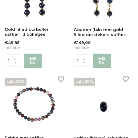
Gold filled oorbellen
Gouden (14k) met gold
saffier | 3 bolletjes
filled oorstekers saffier
€49,95
€149,00
Incl. btw
Incl. btw
sale 38%
sale 50%
Robijn met saffier