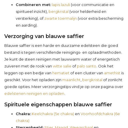
Combineren met:
lapis lazuli
(voor communicatie en
spiritueel inzicht),
bergkristal
(voor helderheid en
versterking), of
zwarte toermalijn
(voor extra bescherming
en aarding).
Verzorging van blauwe saffier
Blauwe saffier is een harde en duurzame edelsteen die goed
bestand is tegen verschillende reinigings- en oplaadmethoden.
Je kunt de steen reinigen met lauwwarm water of energetisch
zuiveren met de rook van
witte salie
of
palo santo
. Ook het
leggen op een bedje van
hematiet
of een cluster van
amethist
is
geschikt. Voor het opladen zijn
maanlicht
,
bergkristal
of zonlicht
goede opties. Meer verzorgingstips vind je op onze pagina over
edelstenen reinigen en opladen
.
Spirituele eigenschappen blauwe saffier
Chakra:
Keelchakra (5e chakra)
en
Voorhoofdchakra (6e
chakra)
Sterrenbeeld:
Stier
,
Maagd
,
Weegschaal
en