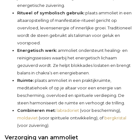
energetische zuivering.
Ritueel of symbolisch gebruik:
plaats ammoliet in een
altaaropstelling of manifestatie-ritueel gericht op
overvloed, levensenergie of innerlijke groei. Traditioneel
wordt de steen gebruikt als talisman voor geluk en
voorspoed.
Energetisch werk:
ammoliet ondersteunt healing- en
reinigingssessies waarbij het energetisch lichaam
gezuiverd wordt. Ze helpt blokkades loslaten en brengt
balans in chakra’s en energiebanen.
Ruimte:
plaats ammoliet in een praktijkruimte,
meditatiehoek of op je altaar voor een energie van
bescherming, overvloed en spirituele verdieping. De
steen harmoniseert de ruimte en verhoogt de trilling.
Combineren met:
labradoriet
(voor bescherming),
moldaviet
(voor spirituele ontwikkeling), of
bergkristal
(voor zuivering).
Verzorging van ammoliet