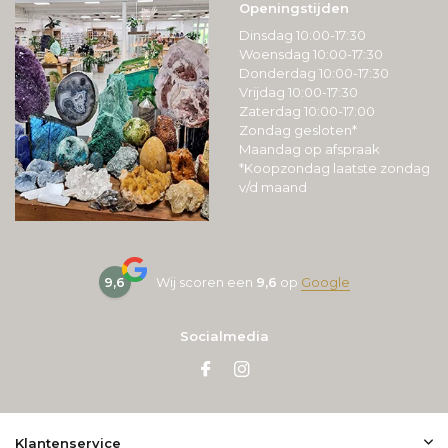
Openingstijden
Dinsdag 10:00-17:30
Woensdag 10:00-17:30
Donderdag 10:00-17:30
Vrijdag 10:00-17:30
Zaterdag 10:00-17:00
Zondag gesloten*
Maandag op afspraak
*Koopzondag laatste zondag
v/d maand
9,6
Wij scoren een
9,6
op
Google
Socialmedia
Klantenservice