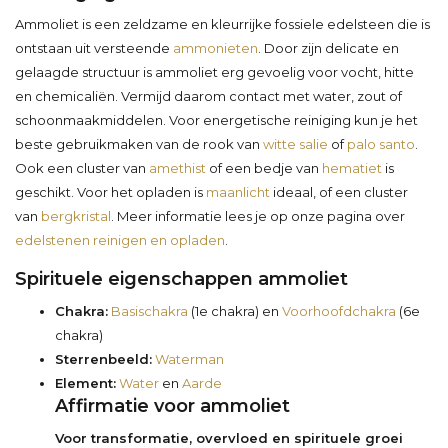
Ammoliet is een zeldzame en kleurrijke fossiele edelsteen die is
ontstaan uit versteende
ammonieten
. Door zijn delicate en
gelaagde structuur is ammoliet erg gevoelig voor vocht, hitte
en chemicaliën. Vermijd daarom contact met water, zout of
schoonmaakmiddelen. Voor energetische reiniging kun je het
beste gebruikmaken van de rook van
witte salie
of
palo santo
.
Ook een cluster van
amethist
of een bedje van
hematiet
is
geschikt. Voor het opladen is
maanlicht
ideaal, of een cluster
van
bergkristal
. Meer informatie lees je op onze pagina over
edelstenen reinigen en opladen
.
Spirituele eigenschappen ammoliet
Chakra:
Basischakra
(1e chakra) en
Voorhoofdchakra
(6e
chakra)
Sterrenbeeld:
Waterman
Element:
Water
en
Aarde
Affirmatie voor ammoliet
Voor transformatie, overvloed en spirituele groei