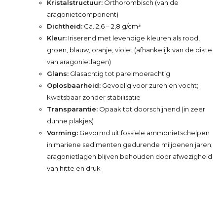
Kristalstructuur:
Orthorombisch (van de
aragonietcomponent)
Dichtheid:
Ca. 2,6 – 2,8 g/cm³
Kleur:
Iriserend met levendige kleuren als rood,
groen, blauw, oranje, violet (afhankelijk van de dikte
van aragonietlagen)
Glans:
Glasachtig tot parelmoerachtig
Oplosbaarheid:
Gevoelig voor zuren en vocht;
kwetsbaar zonder stabilisatie
Transparantie:
Opaak tot doorschijnend (in zeer
dunne plakjes)
Vorming:
Gevormd uit fossiele ammonietschelpen
in mariene sedimenten gedurende miljoenen jaren;
aragonietlagen blijven behouden door afwezigheid
van hitte en druk