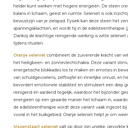
helder kunt werken met hogere energieën. De steen cre
balans in lichaam, geest en ruimte. Seleniet is ook inzic
bewustzijn van je zielspad. Fysiek kan deze steen het zen
spanningsklachten, en wordt hij in de edelsteentherapie 
Dankzij de krachtige reinigende werking is witte seleniet 
tijdens rituelen.
Oranje seleniet
combineert de zuiverende kracht van wit
het heiligbeen- en zonnevlechtchakra. Deze variant stimul
energetische blokkades los te maken en emoties in beweg
van schuldgevoelens, zelftwijfel en innerlijke onrust, en h
bevordert emotionele stabiliteit en stimuleert een diep gev
reinigend én aardend tegelijk, waardoor het bijzonder gesch
energieën op een geaarde manier het lichaam in, waardoor 
de edelsteentherapie wordt deze variant vaak ingezet bi
vooral in het buikgebied. Oranje seleniet helpt je om weer l
Vissenstaart seleniet
valt op door zijn unieke, gevorkte 