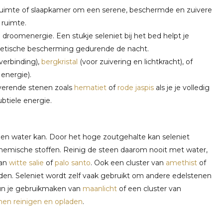
ijkruimte of slaapkamer om een serene, beschermde en zuivere
 ruimte.
 droomenergie. Een stukje seleniet bij het bed helpt je
rgetische bescherming gedurende de nacht.
 verbinding),
bergkristal
(voor zuivering en lichtkracht), of
 energie).
iverende stenen zoals
hematiet
of
rode jaspis
als je je volledig
ubtiele energie.
tegen water kan. Door het hoge zoutgehalte kan seleniet
chemische stoffen. Reinig de steen daarom nooit met water,
van
witte salie
of
palo santo
. Ook een cluster van
amethist
of
den. Seleniet wordt zelf vaak gebruikt om andere edelstenen
kun je gebruikmaken van
maanlicht
of een cluster van
nen reinigen en opladen
.