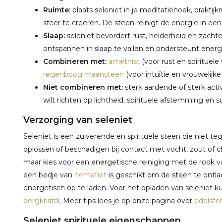
Ruimte:
plaats seleniet in je meditatiehoek, prakt
sfeer te creëren. De steen reinigt de energie in een
Slaap:
seleniet bevordert rust, helderheid en zachte
ontspannen in slaap te vallen en ondersteunt ene
Combineren met:
amethist
(voor rust en spirituele
regenboog maansteen
(voor intuïtie en vrouwelijke
Niet combineren met:
sterk aardende of sterk act
wilt richten op lichtheid, spirituele afstemming en s
Verzorging van seleniet
Seleniet is een zuiverende en spirituele steen die niet 
oplossen of beschadigen bij contact met vocht, zout of 
maar kies voor een energetische reiniging met de rook 
een bedje van
hematiet
is geschikt om de steen te ontla
energetisch op te laden. Voor het opladen van seleniet 
bergkristal
. Meer tips lees je op onze pagina over
edelste
Seleniet spirituele eigenschappen