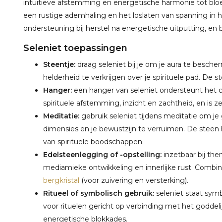
intuïtieve afstemming en energetische harmonie tot blo
een rustige ademhaling en het loslaten van spanning in h
ondersteuning bij herstel na energetische uitputting, en 
Seleniet toepassingen
Steentje:
draag seleniet bij je om je aura te besche
helderheid te verkrijgen over je spirituele pad. De st
Hanger:
een hanger van seleniet ondersteunt het c
spirituele afstemming, inzicht en zachtheid, en is 
Meditatie:
gebruik seleniet tijdens meditatie om j
dimensies en je bewustzijn te verruimen. De steen h
van spirituele boodschappen.
Edelsteenlegging of -opstelling:
inzetbaar bij them
mediamieke ontwikkeling en innerlijke rust. Comb
bergkristal
(voor zuivering en versterking).
Ritueel of symbolisch gebruik:
seleniet staat symb
voor rituelen gericht op verbinding met het goddeli
energetische blokkades.