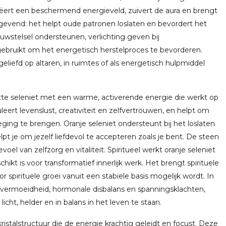
ëert een beschermend energieveld, zuivert de aura en brengt
htgevend: het helpt oude patronen loslaten en bevordert het
uwstelsel ondersteunen, verlichting geven bij
gebruikt om het energetisch herstelproces te bevorderen.
geliefd op altaren, in ruimtes of als energetisch hulpmiddel
te seleniet met een warme, activerende energie die werkt op
eert levenslust, creativiteit en zelfvertrouwen, en helpt om
ing te brengen. Oranje seleniet ondersteunt bij het loslaten
elpt je om jezelf liefdevol te accepteren zoals je bent. De steen
oel van zelfzorg en vitaliteit. Spiritueel werkt oranje seleniet
ikt is voor transformatief innerlijk werk. Het brengt spirituele
spirituele groei vanuit een stabiele basis mogelijk wordt. In
j vermoeidheid, hormonale disbalans en spanningsklachten,
icht, helder en in balans in het leven te staan.
kristalstructuur die de energie krachtig geleidt en focust. Deze