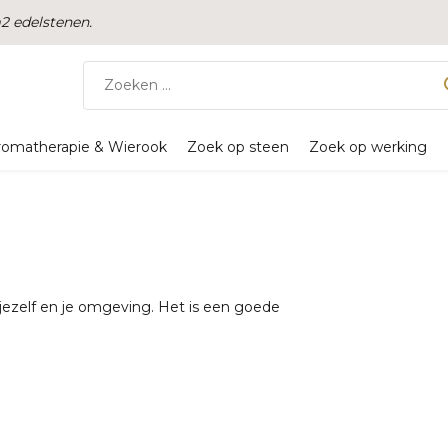
 edelstenen.
romatherapie & Wierook
Zoek op steen
Zoek op werking
 jezelf en je omgeving. Het is een goede