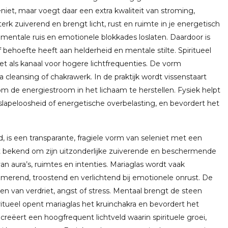
niet, maar voegt daar een extra kwaliteit van stroming,
 sterk zuiverend en brengt licht, rust en ruimte in je energetisch
mentale ruis en emotionele blokkades loslaten. Daardoor is
 behoefte heeft aan helderheid en mentale stilte. Spiritueel
et als kanaal voor hogere lichtfrequenties. De vorm
 cleansing of chakrawerk. In de praktijk wordt vissenstaart
om de energiestroom in het lichaam te herstellen. Fysiek helpt
lapeloosheid of energetische overbelasting, en bevordert het
 is een transparante, fragiele vorm van seleniet met een
at bekend om zijn uitzonderlijke zuiverende en beschermende
n aura’s, ruimtes en intenties. Mariaglas wordt vaak
lmerend, troostend en verlichtend bij emotionele onrust. De
en van verdriet, angst of stress. Mentaal brengt de steen
itueel opent mariaglas het kruinchakra en bevordert het
reëert een hoogfrequent lichtveld waarin spirituele groei,