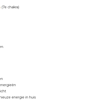
a
(7e chakra)
en.
en
energieën
icht
ieuze energie in huis