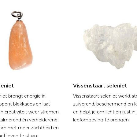
leniet
Vissenstaart seleniet
niet brengt energie in
Vissenstaart seleniet werkt st
opent blokkades en laat
zuiverend, beschermend en 
en creativiteit weer stromen.
en helpt je om licht en rust in
kalmerend én verhelderend
leefomgeving te brengen.
e om met meer zachtheid en
 het leven te staan.