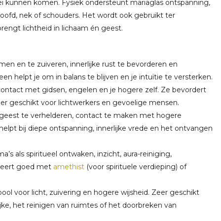
ei kunnen komen. Fysiek ondersteunt mariaglas ontspanning,
oofd, nek of schouders. Het wordt ook gebruikt ter
brengt lichtheid in lichaam én geest.
rmen en te zuiveren, innerlijke rust te bevorderen en
een helpt je om in balans te blijven en je intuïtie te versterken.
ontact met gidsen, engelen en je hogere zelf. Ze bevordert
zeer geschikt voor lichtwerkers en gevoelige mensen.
e geest te verhelderen, contact te maken met hogere
elpt bij diepe ontspanning, innerlijke vrede en het ontvangen
a’s als spiritueel ontwaken, inzicht, aura-reiniging,
ineert goed met
amethist
(voor spirituele verdieping) of
ool voor licht, zuivering en hogere wijsheid. Zeer geschikt
jke, het reinigen van ruimtes of het doorbreken van