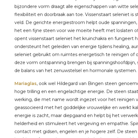
bijzondere vorm draagt alle eigenschappen van witte sele
flexibiliteit en doorbraak aan toe. Vissenstaart seleniet is
veld. De gerichte energiestroom helpt oude spanningen, 
het een fijne steen voor wie moeite heeft met loslaten of
opent vissenstaart seleniet het kruinchakra en fungeert h
ondersteunt het geleiden van energie tijdens healing, aura
seleniet gebruikt om ruimtes energetisch te reinigen of 
deze vorm ontspanning brengen bij spanningshoofdpijn, s
de balans van het zenuwstelsel en hormonale systemen.
Mariaglas
, ook wel Hildegard van Bingen steen genoemd,
hoge trilling en een engelachtige energie. De steen sta
werking, die met name wordt ingezet voor het reinigen va
geassocieerd met het goddelijke vrouwelijke en werkt ka
energie is zacht, maar diepgaand en helpt bij het verwerk
helderheid en stimuleert het vergeving en empathie. Spir
contact met gidsen, engelen en je hogere zelf. De steen c