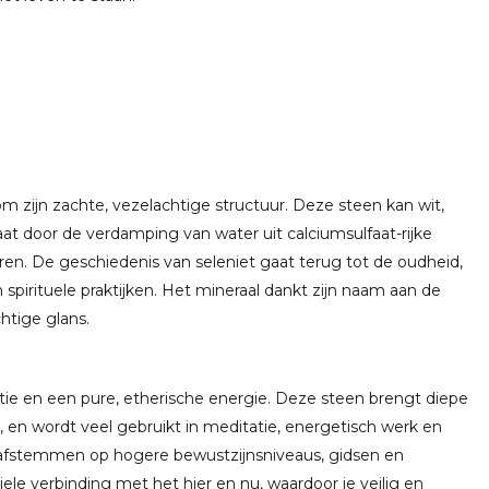
m zijn zachte, vezelachtige structuur. Deze steen kan wit,
taat door de verdamping van water uit calciumsulfaat-rijke
en. De geschiedenis van seleniet gaat terug tot de oudheid,
spirituele praktijken. Het mineraal dankt zijn naam aan de
htige glans.
tie en een pure, etherische energie. Deze steen brengt diepe
, en wordt veel gebruikt in meditatie, energetisch werk en
je afstemmen op hogere bewustzijnsniveaus, gidsen en
iele verbinding met het hier en nu, waardoor je veilig en