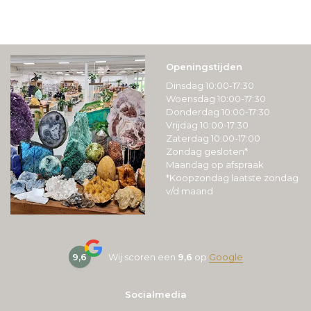
Openingstijden
Dinsdag 10:00-17:30
Woensdag 10:00-17:30
Donderdag 10:00-17:30
Vrijdag 10:00-17:30
Zaterdag 10:00-17:00
Zondag gesloten*
Maandag op afspraak
*Koopzondag laatste zondag
v/d maand
9,6
Wij scoren een
9,6
op
Google
Socialmedia