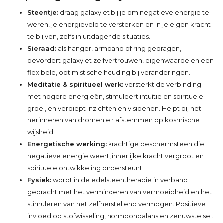
Steentje:
draag galaxyiet bij je om negatieve energie te
weren, je energieveld te versterken en in je eigen kracht
te blijven, zelfs in uitdagende situaties.
Sieraad:
als hanger, armband of ring gedragen,
bevordert galaxyiet zelfvertrouwen, eigenwaarde en een
flexibele, optimistische houding bij veranderingen.
Meditatie & spiritueel werk:
versterkt de verbinding
met hogere energieën, stimuleert intuïtie en spirituele
groei, en verdiept inzichten en visioenen. Helpt bij het
herinneren van dromen en afstemmen op kosmische
wijsheid.
Energetische werking:
krachtige beschermsteen die
negatieve energie weert, innerlijke kracht vergroot en
spirituele ontwikkeling ondersteunt.
Fysiek:
wordt in de edelsteentherapie in verband
gebracht met het verminderen van vermoeidheid en het
stimuleren van het zelfherstellend vermogen. Positieve
invloed op stofwisseling, hormoonbalans en zenuwstelsel.