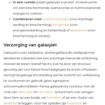
In een ruimte:
plaats galaxyiet in je leef- of werkruimte
om een beschermende, kalmerende en harmoniserende
energie te creëren.
Combineren met:
zwarte toermalijn
(voor krachtige
aarding en bescherming),
bergkristal
(voor
energieversterking en helderheid) of
labradoriet
(voor
bescherming en intuïtie).
Verzorging van galaxyiet
Galaxyiet is een zeldzame, donkergekleurde veldspaat met
labradoriet insluitsels met een prachtige iriserende schittering.
Hoewel de steen relatief hard is, kan hij door zijn structuur
gevoelig zijn voor kleine beschadigingen bij stoten of krassen.
Vermijd langdurige blootstelling aan fel zonlicht om verkleuring
te voorkomen en gebruik geen agressieve
schoonmaakmiddelen. Reinig galaxyiet bij voorkeur met de
rook van
witte salie
of
palo santo
. Je kunt hem ook reinigen
door hem op een bedje van
hematiet
of op een cluster van
amethist
te leggen. Voor het opladen zijn
maanlicht
en