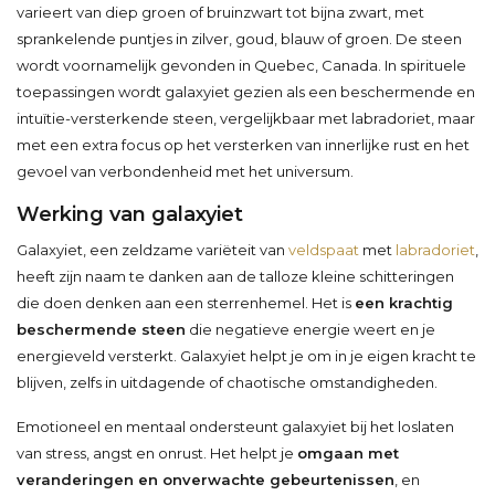
varieert van diep groen of bruinzwart tot bijna zwart, met
sprankelende puntjes in zilver, goud, blauw of groen. De steen
wordt voornamelijk gevonden in Quebec, Canada. In spirituele
toepassingen wordt galaxyiet gezien als een beschermende en
intuïtie-versterkende steen, vergelijkbaar met labradoriet, maar
met een extra focus op het versterken van innerlijke rust en het
gevoel van verbondenheid met het universum.
Werking van galaxyiet
Galaxyiet, een zeldzame variëteit van
veldspaat
met
labradoriet
,
heeft zijn naam te danken aan de talloze kleine schitteringen
die doen denken aan een sterrenhemel. Het is
een krachtig
beschermende steen
die negatieve energie weert en je
energieveld versterkt. Galaxyiet helpt je om in je eigen kracht te
blijven, zelfs in uitdagende of chaotische omstandigheden.
Emotioneel en mentaal ondersteunt galaxyiet bij het loslaten
van stress, angst en onrust. Het helpt je
omgaan met
veranderingen en onverwachte gebeurtenissen
, en