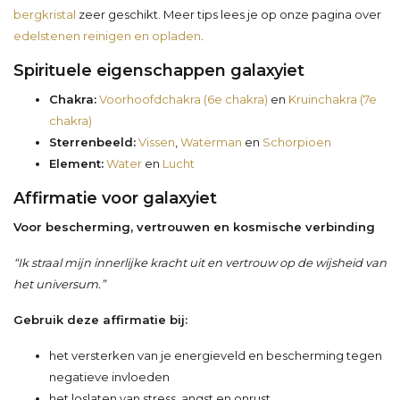
bergkristal
zeer geschikt. Meer tips lees je op onze pagina over
edelstenen reinigen en opladen
.
Spirituele eigenschappen galaxyiet
Chakra:
Voorhoofdchakra (6e chakra)
en
Kruinchakra (7e
chakra)
Sterrenbeeld:
Vissen
,
Waterman
en
Schorpioen
Element:
Water
en
Lucht
Affirmatie voor galaxyiet
Voor bescherming, vertrouwen en kosmische verbinding
“Ik straal mijn innerlijke kracht uit en vertrouw op de wijsheid van
het universum.”
Gebruik deze affirmatie bij:
het versterken van je energieveld en bescherming tegen
negatieve invloeden
het loslaten van stress, angst en onrust