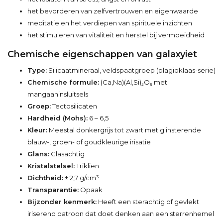
het bevorderen van zelfvertrouwen en eigenwaarde
meditatie en het verdiepen van spirituele inzichten
het stimuleren van vitaliteit en herstel bij vermoeidheid
Chemische eigenschappen van galaxyiet
Type:
Silicaatmineraal, veldspaatgroep (plagioklaas-serie)
Chemische formule:
(Ca,Na)(Al,Si)₄O₈ met
mangaaninsluitsels
Groep:
Tectosilicaten
Hardheid (Mohs):
6 – 6,5
Kleur:
Meestal donkergrijs tot zwart met glinsterende
blauw-, groen- of goudkleurige irisatie
Glans:
Glasachtig
Kristalstelsel:
Triklien
Dichtheid:
± 2,7 g/cm³
Transparantie:
Opaak
Bijzonder kenmerk:
Heeft een sterachtig of gevlekt
iriserend patroon dat doet denken aan een sterrenhemel