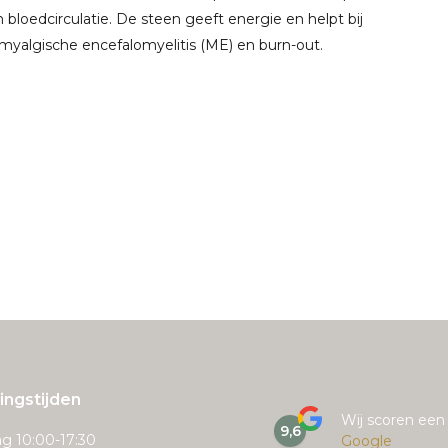
en bloedcirculatie. De steen geeft energie en helpt bij
yalgische encefalomyelitis (ME) en burn-out.
ngstijden
Wij scoren ee
9,6
g 10:00-17:30
Google