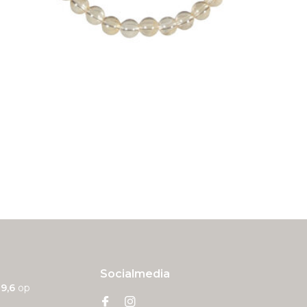
Socialmedia
n
9,6
op