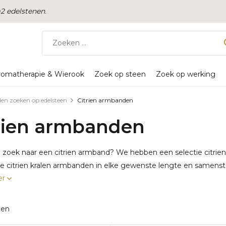
 edelstenen.
romatherapie & Wierook
Zoek op steen
Zoek op werking
n zoeken op edelsteen
Citrien armbanden
rien armbanden
p zoek naar een citrien armband? We hebben een selectie citri
 citrien kralen armbanden in elke gewenste lengte en samenstell
er
ten