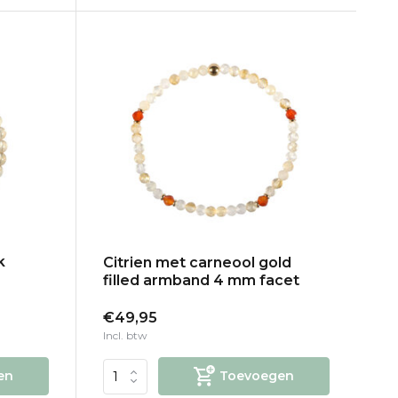
k
Citrien met carneool gold
filled armband 4 mm facet
€49,95
Incl. btw
en
Toevoegen