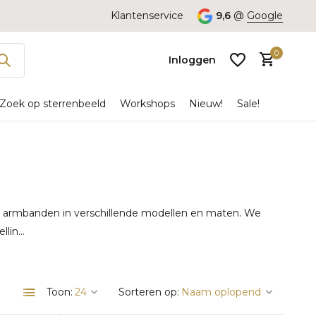
Klantenservice
9,6
@
Google
0
Inloggen
Zoek op sterrenbeeld
Workshops
Nieuw!
Sale!
Account
aanmaken
en armbanden in verschillende modellen en maten. We
in...
Toon:
Sorteren op: