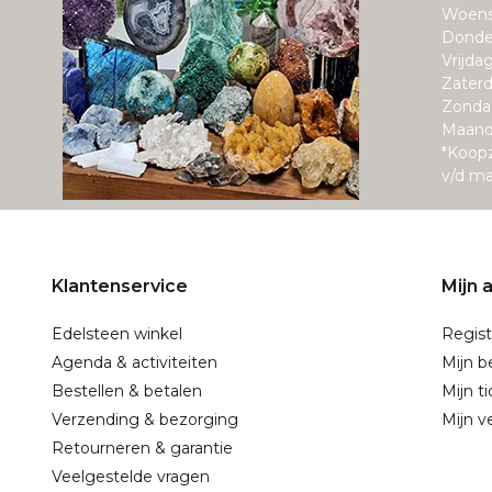
Woens
Donde
Vrijda
Zaterd
Zonda
Maand
*Koop
v/d m
Klantenservice
Mijn 
Edelsteen winkel
Regist
Agenda & activiteiten
Mijn b
Bestellen & betalen
Mijn t
Verzending & bezorging
Mijn ve
Retourneren & garantie
Veelgestelde vragen