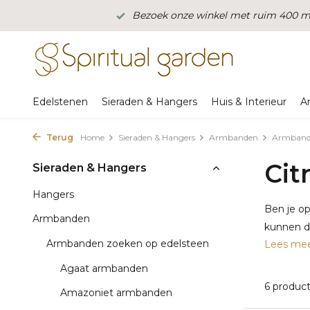
Bezoek onze winkel met ruim 400 m2
Edelstenen
Sieraden & Hangers
Huis & Interieur
A
Terug
Home
Sieraden & Hangers
Armbanden
Armbande
Cit
Sieraden & Hangers
Hangers
Ben je o
Armbanden
kunnen de
Armbanden zoeken op edelsteen
Lees me
Agaat armbanden
6 produc
Amazoniet armbanden