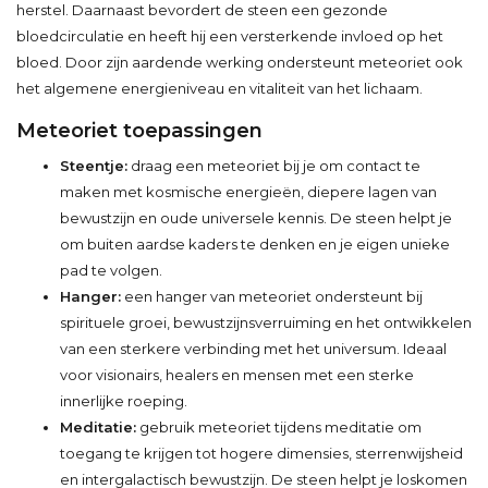
herstel. Daarnaast bevordert de steen een gezonde
bloedcirculatie en heeft hij een versterkende invloed op het
bloed. Door zijn aardende werking ondersteunt meteoriet ook
het algemene energieniveau en vitaliteit van het lichaam.
Meteoriet toepassingen
Steentje:
draag een meteoriet bij je om contact te
maken met kosmische energieën, diepere lagen van
bewustzijn en oude universele kennis. De steen helpt je
om buiten aardse kaders te denken en je eigen unieke
pad te volgen.
Hanger:
een hanger van meteoriet ondersteunt bij
spirituele groei, bewustzijnsverruiming en het ontwikkelen
van een sterkere verbinding met het universum. Ideaal
voor visionairs, healers en mensen met een sterke
innerlijke roeping.
Meditatie:
gebruik meteoriet tijdens meditatie om
toegang te krijgen tot hogere dimensies, sterrenwijsheid
en intergalactisch bewustzijn. De steen helpt je loskomen