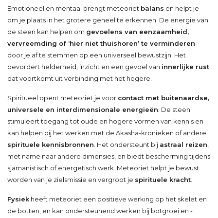
Emotioneel en mentaal brengt meteoriet
balans
en helpt je
om je plaats in het grotere geheel te erkennen. De energie van
de steen kan helpen om
gevoelens van eenzaamheid,
vervreemding of ‘hier niet thuishoren’ te verminderen
door je af te stemmen op een universeel bewustzijn. Het
bevordert helderheid, inzicht en een gevoel van
innerlijke rust
dat voortkomt uit verbinding met het hogere.
Spiritueel opent meteoriet je voor
contact met buitenaardse,
universele en interdimensionale energieën
. De steen
stimuleert toegang tot oude en hogere vormen van kennis en
kan helpen bij het werken met de Akasha-kronieken of andere
spirituele kennisbronnen
. Het ondersteunt bij
astraal reizen
,
met name naar andere dimensies, en biedt bescherming tijdens
sjamanistisch of energetisch werk. Meteoriet helpt je bewust
worden van je zielsmissie en vergroot je
spirituele kracht
.
Fysiek
heeft meteoriet een positieve werking op het skelet en
de botten, en kan ondersteunend werken bij botgroei en -