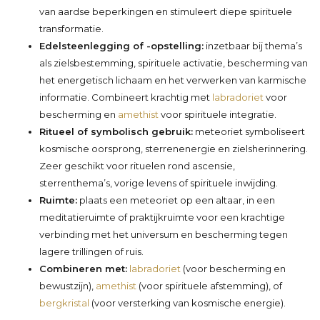
van aardse beperkingen en stimuleert diepe spirituele
transformatie.
Edelsteenlegging of -opstelling:
inzetbaar bij thema’s
als zielsbestemming, spirituele activatie, bescherming van
het energetisch lichaam en het verwerken van karmische
informatie. Combineert krachtig met
labradoriet
voor
bescherming en
amethist
voor spirituele integratie.
Ritueel of symbolisch gebruik:
meteoriet symboliseert
kosmische oorsprong, sterrenenergie en zielsherinnering.
Zeer geschikt voor rituelen rond ascensie,
sterrenthema’s, vorige levens of spirituele inwijding.
Ruimte:
plaats een meteoriet op een altaar, in een
meditatieruimte of praktijkruimte voor een krachtige
verbinding met het universum en bescherming tegen
lagere trillingen of ruis.
Combineren met:
labradoriet
(voor bescherming en
bewustzijn),
amethist
(voor spirituele afstemming), of
bergkristal
(voor versterking van kosmische energie).