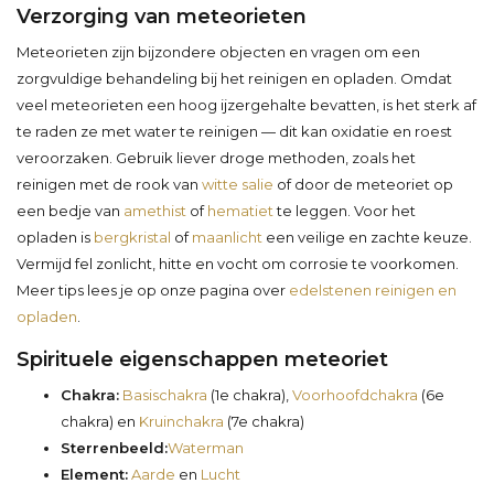
Verzorging van meteorieten
Meteorieten zijn bijzondere objecten en vragen om een
zorgvuldige behandeling bij het reinigen en opladen. Omdat
veel meteorieten een hoog ijzergehalte bevatten, is het sterk af
te raden ze met water te reinigen — dit kan oxidatie en roest
veroorzaken. Gebruik liever droge methoden, zoals het
reinigen met de rook van
witte salie
of door de meteoriet op
een bedje van
amethist
of
hematiet
te leggen. Voor het
opladen is
bergkristal
of
maanlicht
een veilige en zachte keuze.
Vermijd fel zonlicht, hitte en vocht om corrosie te voorkomen.
Meer tips lees je op onze pagina over
edelstenen reinigen en
opladen
.
Spirituele eigenschappen meteoriet
Chakra:
Basischakra
(1e chakra),
Voorhoofdchakra
(6e
chakra) en
Kruinchakra
(7e chakra)
Sterrenbeeld:
Waterman
Element:
Aarde
en
Lucht