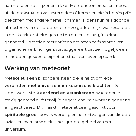
aan metalen zoals ijzer en nikkel. Meteorieten ontstaan meestal
uit de brokstukken van asteroïden of kometen die in botsing zijn
gekomen met andere hemellichamen. Tijdens hun reis door de
atmosfeer van de aarde, smelten ze gedeeltelijk, wat resulteert
in een karakteristieke gesmolten buitenste laag, fusiekorst
genaamd. Sommige meteorieten bevatten zelfs sporen van
organische verbindingen, wat suggereert dat ze mogelijk een
rol hebben gespeeld bij het ontstaan van leven op aarde.
Werking van meteoriet
Meteoriet is een bijzondere steen die je helpt om je te
verbinden met universele en kosmische krachten
. De
steen werkt sterk
aardend en verankerend
, waardoor je
stevig gegrond blijft terwijl je hogere chakra’s worden geopend
en geactiveerd. Dit maakt meteoriet zeer geschikt voor
spirituele groei
, bewustwording en het ontvangen van diepere
inzichten over jouw plek in het grotere geheel van het
universum.