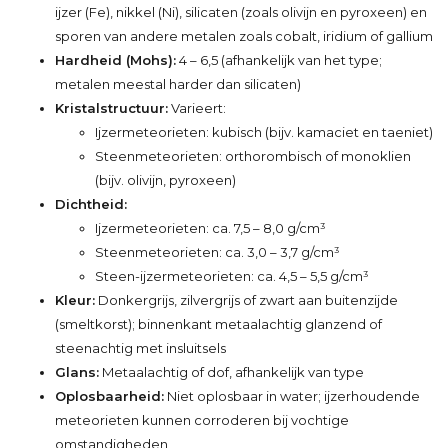
ijzer (Fe), nikkel (Ni), silicaten (zoals olivijn en pyroxeen) en
sporen van andere metalen zoals cobalt, iridium of gallium
Hardheid (Mohs):
4 – 6,5 (afhankelijk van het type;
metalen meestal harder dan silicaten)
Kristalstructuur:
Varieert:
Ijzermeteorieten: kubisch (bijv. kamaciet en taeniet)
Steenmeteorieten: orthorombisch of monoklien
(bijv. olivijn, pyroxeen)
Dichtheid:
Ijzermeteorieten: ca. 7,5 – 8,0 g/cm³
Steenmeteorieten: ca. 3,0 – 3,7 g/cm³
Steen-ijzermeteorieten: ca. 4,5 – 5,5 g/cm³
Kleur:
Donkergrijs, zilvergrijs of zwart aan buitenzijde
(smeltkorst); binnenkant metaalachtig glanzend of
steenachtig met insluitsels
Glans:
Metaalachtig of dof, afhankelijk van type
Oplosbaarheid:
Niet oplosbaar in water; ijzerhoudende
meteorieten kunnen corroderen bij vochtige
omstandigheden