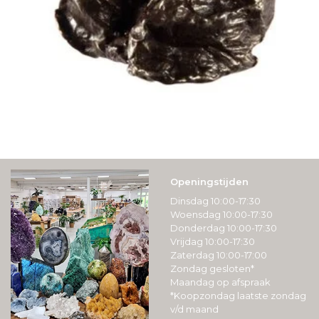
Openingstijden
Dinsdag 10:00-17:30
Woensdag 10:00-17:30
Donderdag 10:00-17:30
Vrijdag 10:00-17:30
Zaterdag 10:00-17:00
Zondag gesloten*
Maandag op afspraak
*Koopzondag laatste zondag
v/d maand