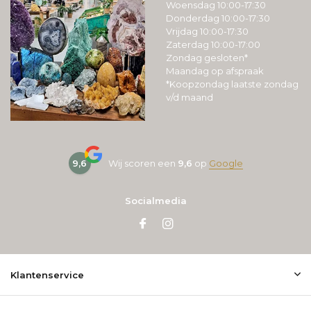
Woensdag 10:00-17:30
Donderdag 10:00-17:30
Vrijdag 10:00-17:30
Zaterdag 10:00-17:00
Zondag gesloten*
Maandag op afspraak
*Koopzondag laatste zondag
v/d maand
9,6
Wij scoren een
9,6
op
Google
Socialmedia
Klantenservice