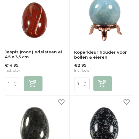
Jaspis (rood) edelsteen ei
Koperkleur houder voor
4,5 x 3,5 cm
bollen & eieren
€14,95
€2,95
Incl. btw
Incl. btw