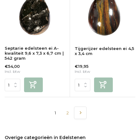
Septarie edelsteen ei A-
Tijgerijzer edelsteen ei 4,5
kwaliteit 9,6 x 7,3 x 6,7 cm |
x 3,4 cm
542 gram
€54,00
€19,95
Incl. btw
Incl. btw
1
2
Overige categorieën in Edelstenen