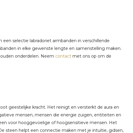
een selectie labradoriet armbanden in verschillende
mbanden in elke gewenste lengte en samenstelling maken.
 gouden onderdelen. Neem
contact
met ons op om de
t geestelijke kracht. Het reinigt en versterkt de aura en
atieve mensen, mensen die energie zuigen, entiteiten en
 steen voor hooggevoelige of hoogsensitieve mensen. Het
. De steen helpt een connectie maken met je intuïtie, gidsen,