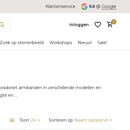
Klantenservice
9,6
@
Google
0
Inloggen
Zoek op sterrenbeeld
Workshops
Nieuw!
Sale!
Account
aanmaken
bradoriet armbanden in verschillende modellen en
te en ...
Toon:
Sorteren op: