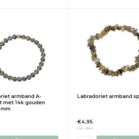
riet armband A-
Labradoriet armband spl
it met 14k gouden
 6 mm
€4,95
Incl. btw