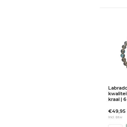
Labrado
kwalite
kraal |
€49,95
Incl. btw