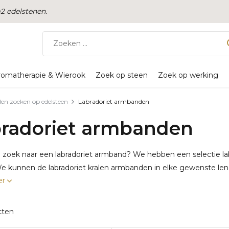
 edelstenen.
romatherapie & Wierook
Zoek op steen
Zoek op werking
n zoeken op edelsteen
Labradoriet armbanden
radoriet armbanden
 zoek naar een labradoriet armband? We hebben een selectie la
 kunnen de labradoriet kralen armbanden in elke gewenste leng
er
cten