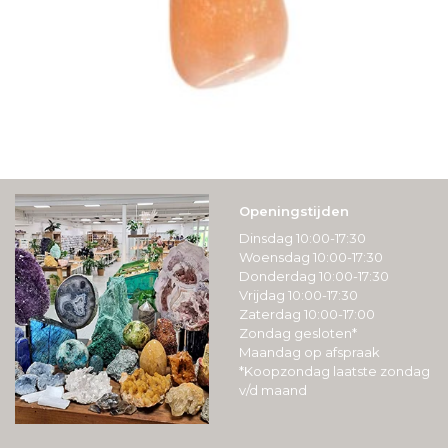
Openingstijden
Dinsdag 10:00-17:30
Woensdag 10:00-17:30
Donderdag 10:00-17:30
Vrijdag 10:00-17:30
Zaterdag 10:00-17:00
Zondag gesloten*
Maandag op afspraak
*Koopzondag laatste zondag
v/d maand