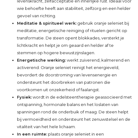
levenskracht, zelfacceptatie en innerlijke rust. Ideaal voor
wie behoefte heeft aan stabiliteit, zelfzorg en een helder
gevoel van richting.
Meditatie & spiritueel werk:
gebruik oranje seleniet bij
meditatie, energetische reiniging of rituelen gericht op
transformatie. De steen opent blokkades, versterkt je
lichtkracht en helpt je om geaard en helder af te
stemmen op hogere bewustzijnslagen.
Energetische werking:
werkt zuiverend, kalmerend en
activerend. Oranje seleniet reinigt het energieveld,
bevordert de doorstroming van levensenergie en
ondersteunt het doorbreken van patronen die
voortkomen uit onzekerheid of faalangst.
Fysiek:
wordt in de edelsteentherapie geassocieerd met
ontspanning, hormonale balans en het loslaten van
spanningen rond de onderbuik of maag. De steen helpt
bij vermoeidheid en ondersteunt het zenuwstelsel en de
vitaliteit van het hele lichaam.
In een ruimte:
plaats oranje seleniet in een