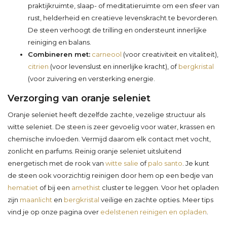
praktijkruimte, slaap- of meditatieruimte om een sfeer van
rust, helderheid en creatieve levenskracht te bevorderen.
De steen verhoogt de trilling en ondersteunt innerlijke
reiniging en balans.
Combineren met:
carneool
(voor creativiteit en vitaliteit),
citrien
(voor levenslust en innerlijke kracht), of
bergkristal
(voor zuivering en versterking energie.
Verzorging van oranje seleniet
Oranje seleniet heeft dezelfde zachte, vezelige structuur als
witte seleniet. De steen is zeer gevoelig voor water, krassen en
chemische invloeden. Vermijd daarom elk contact met vocht,
zonlicht en parfums. Reinig oranje seleniet uitsluitend
energetisch met de rook van
witte salie
of
palo santo
. Je kunt
de steen ook voorzichtig reinigen door hem op een bedje van
hematiet
of bij een
amethist
cluster te leggen. Voor het opladen
zijn
maanlicht
en
bergkristal
veilige en zachte opties. Meer tips
vind je op onze pagina over
edelstenen reinigen en opladen
.