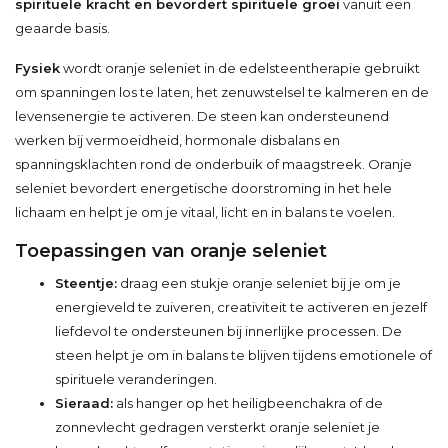
spirituele kracht en bevordert spirituele groei
vanuit een
geaarde basis.
Fysiek
wordt oranje seleniet in de edelsteentherapie gebruikt
om spanningen los te laten, het zenuwstelsel te kalmeren en de
levensenergie te activeren. De steen kan ondersteunend
werken bij vermoeidheid, hormonale disbalans en
spanningsklachten rond de onderbuik of maagstreek. Oranje
seleniet bevordert energetische doorstroming in het hele
lichaam en helpt je om je vitaal, licht en in balans te voelen.
Toepassingen van oranje seleniet
Steentje:
draag een stukje oranje seleniet bij je om je
energieveld te zuiveren, creativiteit te activeren en jezelf
liefdevol te ondersteunen bij innerlijke processen. De
steen helpt je om in balans te blijven tijdens emotionele of
spirituele veranderingen.
Sieraad:
als hanger op het heiligbeenchakra of de
zonnevlecht gedragen versterkt oranje seleniet je