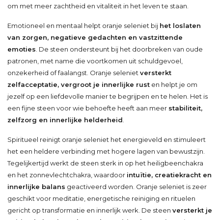
om met meer zachtheid en vitaliteit in het leven te staan.
Emotioneel en mentaal helpt oranje seleniet bij
het loslaten
van zorgen, negatieve gedachten en vastzittende
emoties
. De steen ondersteunt bij het doorbreken van oude
patronen, met name die voortkomen uit schuldgevoel,
onzekerheid of faalangst. Oranje seleniet
versterkt
zelfacceptatie, vergroot je innerlijke rust
en helpt je om
jezelf op een liefdevolle manier te begrijpen en te helen. Het is
een fijne steen voor wie behoefte heeft aan meer
stabiliteit,
zelfzorg en innerlijke helderheid
.
Spiritueel reinigt oranje seleniet het energieveld en stimuleert
het een heldere verbinding met hogere lagen van bewustzijn.
Tegelijkertijd werkt de steen sterk in op het heiligbeenchakra
en het zonnevlechtchakra, waardoor
intuïtie, creatiekracht en
innerlijke balans
geactiveerd worden. Oranje seleniet is zeer
geschikt voor meditatie, energetische reiniging en rituelen
gericht op transformatie en innerlijk werk. De steen
versterkt je