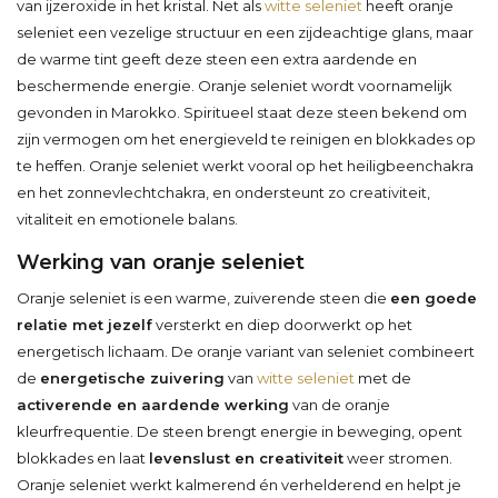
van ijzeroxide in het kristal. Net als
witte seleniet
heeft oranje
seleniet een vezelige structuur en een zijdeachtige glans, maar
de warme tint geeft deze steen een extra aardende en
beschermende energie. Oranje seleniet wordt voornamelijk
gevonden in Marokko. Spiritueel staat deze steen bekend om
zijn vermogen om het energieveld te reinigen en blokkades op
te heffen. Oranje seleniet werkt vooral op het heiligbeenchakra
en het zonnevlechtchakra, en ondersteunt zo creativiteit,
vitaliteit en emotionele balans.
Werking van oranje seleniet
Oranje seleniet is een warme, zuiverende steen die
een goede
relatie met jezelf
versterkt en diep doorwerkt op het
energetisch lichaam. De oranje variant van seleniet combineert
de
energetische zuivering
van
witte seleniet
met de
activerende en aardende werking
van de oranje
kleurfrequentie. De steen brengt energie in beweging, opent
blokkades en laat
levenslust en creativiteit
weer stromen.
Oranje seleniet werkt kalmerend én verhelderend en helpt je