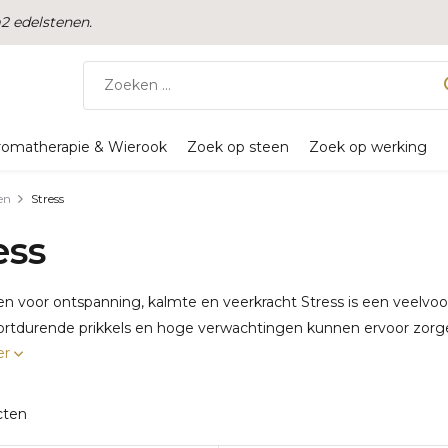
 edelstenen.
romatherapie & Wierook
Zoek op steen
Zoek op werking
en
Stress
ess
en voor ontspanning, kalmte en veerkracht Stress is een veelv
ortdurende prikkels en hoge verwachtingen kunnen ervoor zorge
er
cten