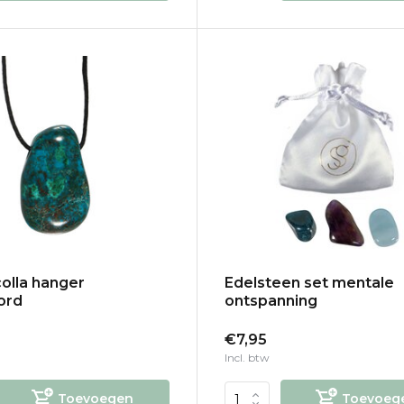
olla hanger
Edelsteen set mentale
ord
ontspanning
€7,95
Incl. btw
Toevoegen
Toevoeg