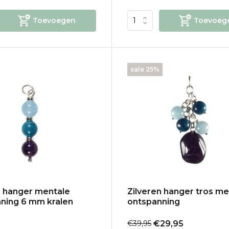
Toevoegen
Toevoeg
sale 25%
n hanger mentale
Zilveren hanger tros me
ning 6 mm kralen
ontspanning
€39,95
€29,95