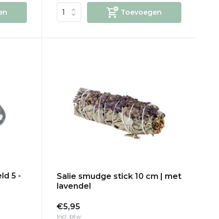
en
Toevoegen
d 5 -
Salie smudge stick 10 cm | met
lavendel
€5,95
Incl. btw