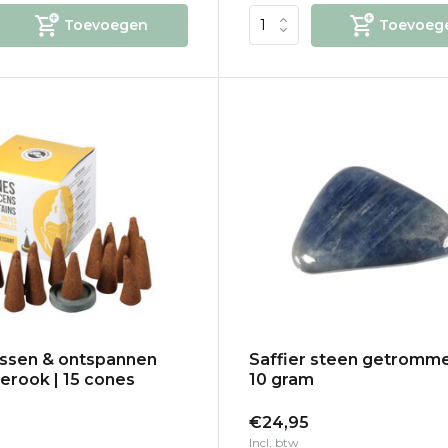
Toevoegen
Toevoeg
ssen & ontspannen
Saffier steen getrommel
erook | 15 cones
10 gram
€24,95
Incl. btw