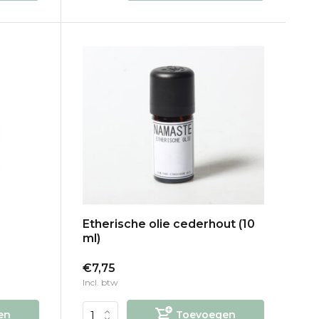
Etherische olie cederhout (10
ml)
€7,75
Incl. btw
en
Toevoegen