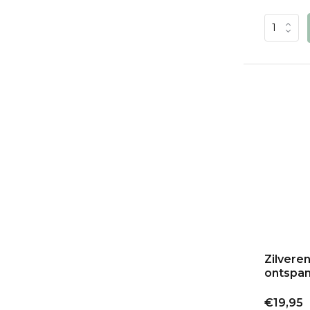
Zilvere
ontspan
€19,95