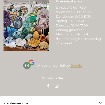
Openingstijden
Dinsdag 10:00-17:30
Woensdag 10:00-17:30
Donderdag 10:00-17:30
Vrijdag 10:00-17:30
Zaterdag 10:00-17:00
Zondag gesloten*
Maandag op afspraak
*Koopzondag laatste zondag
v/d maand
9,6
Wij scoren een
9,6
op
Google
Socialmedia
Klantenservice