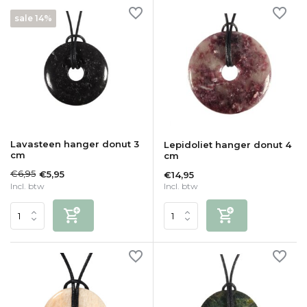
sale 14%
Lavasteen hanger donut 3
Lepidoliet hanger donut 4
cm
cm
€6,95
€5,95
€14,95
Incl. btw
Incl. btw