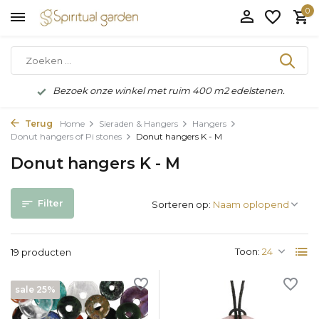
0
Bezoek onze winkel met ruim 400 m2 edelstenen.
Terug
Home
Sieraden & Hangers
Hangers
Donut hangers of Pi stones
Donut hangers K - M
Donut hangers K - M
Filter
Sorteren op:
Toon:
19 producten
sale 25%