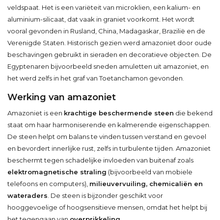
veldspaat. Het is een variëteit van microklien, een kalium- en
aluminium-silicaat, dat vaak in graniet voorkomt. Het wordt
vooral gevonden in Rusland, China, Madagaskar, Brazilië en de
Verenigde Staten. Historisch gezien werd amazoniet door oude
beschavingen gebruikt in sieraden en decoratieve objecten. De
Egyptenaren bijvoorbeeld sneden amuletten uit amazoniet, en
het werd zelfs in het graf van Toetanchamon gevonden.
Werking van amazoniet
Amazoniet is een
krachtige beschermende steen
die bekend
staat om haar harmoniserende en kalmerende eigenschappen.
De steen helpt om balans te vinden tussen verstand en gevoel
en bevordert innerlijke rust, zelfs in turbulente tijden. Amazoniet
beschermt tegen schadelijke invloeden van buitenaf zoals
elektromagnetische straling
(bijvoorbeeld van mobiele
telefoons en computers),
milieuvervuiling, chemicaliën en
wateraders
. De steen is bijzonder geschikt voor
hooggevoelige of hoogsensitieve mensen, omdat het helpt bij
het tegengaan van
overprikkeling
.