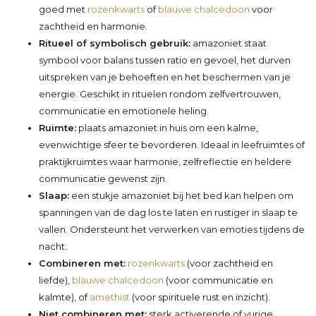
goed met
rozenkwarts
of
blauwe chalcedoon
voor
zachtheid en harmonie.
Ritueel of symbolisch gebruik:
amazoniet staat
symbool voor balans tussen ratio en gevoel, het durven
uitspreken van je behoeften en het beschermen van je
energie. Geschikt in rituelen rondom zelfvertrouwen,
communicatie en emotionele heling.
Ruimte:
plaats amazoniet in huis om een kalme,
evenwichtige sfeer te bevorderen. Ideaal in leefruimtes of
praktijkruimtes waar harmonie, zelfreflectie en heldere
communicatie gewenst zijn.
Slaap:
een stukje amazoniet bij het bed kan helpen om
spanningen van de dag los te laten en rustiger in slaap te
vallen. Ondersteunt het verwerken van emoties tijdens de
nacht.
Combineren met:
rozenkwarts
(voor zachtheid en
liefde),
blauwe chalcedoon
(voor communicatie en
kalmte), of
amethist
(voor spirituele rust en inzicht).
Niet combineren met:
sterk activerende of vurige