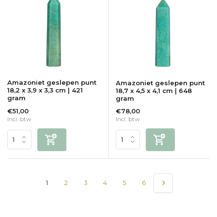
Amazoniet geslepen punt
Amazoniet geslepen punt
18,2 x 3,9 x 3,3 cm | 421
18,7 x 4,5 x 4,1 cm | 648
gram
gram
€51,00
€78,00
Incl. btw
Incl. btw
1
2
3
4
5
6