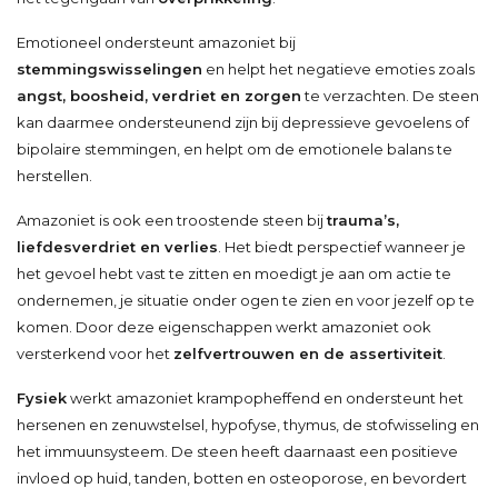
Emotioneel ondersteunt amazoniet bij
stemmingswisselingen
en helpt het negatieve emoties zoals
angst, boosheid, verdriet en zorgen
te verzachten. De steen
kan daarmee ondersteunend zijn bij depressieve gevoelens of
bipolaire stemmingen, en helpt om de emotionele balans te
herstellen.
Amazoniet is ook een troostende steen bij
trauma’s,
liefdesverdriet en verlies
. Het biedt perspectief wanneer je
het gevoel hebt vast te zitten en moedigt je aan om actie te
ondernemen, je situatie onder ogen te zien en voor jezelf op te
komen. Door deze eigenschappen werkt amazoniet ook
versterkend voor het
zelfvertrouwen en de assertiviteit
.
Fysiek
werkt amazoniet krampopheffend en ondersteunt het
hersenen en zenuwstelsel, hypofyse, thymus, de stofwisseling en
het immuunsysteem. De steen heeft daarnaast een positieve
invloed op huid, tanden, botten en osteoporose, en bevordert