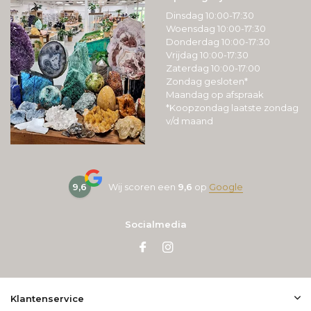
Dinsdag 10:00-17:30
Woensdag 10:00-17:30
Donderdag 10:00-17:30
Vrijdag 10:00-17:30
Zaterdag 10:00-17:00
Zondag gesloten*
Maandag op afspraak
*Koopzondag laatste zondag
v/d maand
9,6
Wij scoren een
9,6
op
Google
Socialmedia
Klantenservice