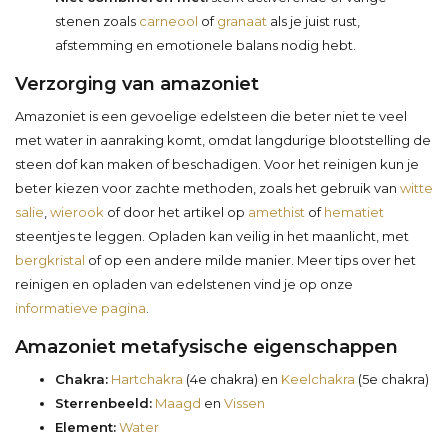
stenen zoals
carneool
of
granaat
als je juist rust,
afstemming en emotionele balans nodig hebt.
Verzorging van amazoniet
Amazoniet is een gevoelige edelsteen die beter niet te veel
met water in aanraking komt, omdat langdurige blootstelling de
steen dof kan maken of beschadigen. Voor het reinigen kun je
beter kiezen voor zachte methoden, zoals het gebruik van
witte
salie
,
wierook
of door het artikel op
amethist
of
hematiet
steentjes te leggen. Opladen kan veilig in het maanlicht, met
bergkristal
of op een andere milde manier. Meer tips over het
reinigen en opladen van edelstenen vind je op onze
informatieve pagina
.
Amazoniet metafysische eigenschappen
Chakra:
Hartchakra
(4e chakra) en
Keelchakra
(5e chakra)
Sterrenbeeld:
Maagd
en
Vissen
Element:
Water