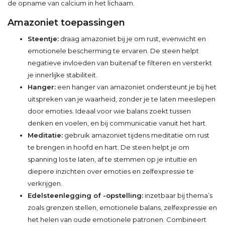
de opname van calcium in het lichaam.
Amazoniet toepassingen
Steentje:
draag amazoniet bij je om rust, evenwicht en
emotionele bescherming te ervaren. De steen helpt
negatieve invloeden van buitenaf te filteren en versterkt
je innerlijke stabiliteit.
Hanger:
een hanger van amazoniet ondersteunt je bij het
uitspreken van je waarheid, zonder je te laten meeslepen
door emoties. Ideaal voor wie balans zoekt tussen
denken en voelen, en bij communicatie vanuit het hart.
Meditatie:
gebruik amazoniet tijdens meditatie om rust
te brengen in hoofd en hart. De steen helpt je om
spanning los te laten, af te stemmen op je intuïtie en
diepere inzichten over emoties en zelfexpressie te
verkrijgen.
Edelsteenlegging of -opstelling:
inzetbaar bij thema’s
zoals grenzen stellen, emotionele balans, zelfexpressie en
het helen van oude emotionele patronen. Combineert