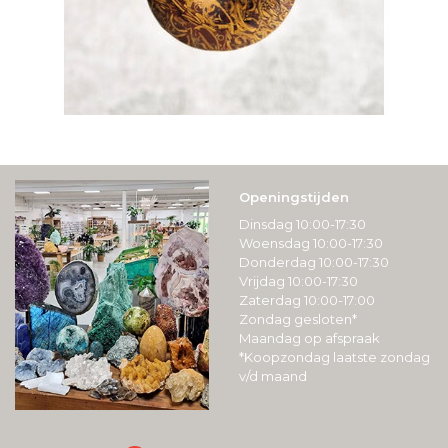
Openingstijden
Dinsdag 10:00-17:30
Woensdag 10:00-17:30
Donderdag 10:00-17:30
Vrijdag 10:00-17:30
Zaterdag 10:00-17:00
Zondag gesloten*
Maandag op afspraak
*Koopzondag laatste zondag
v/d maand