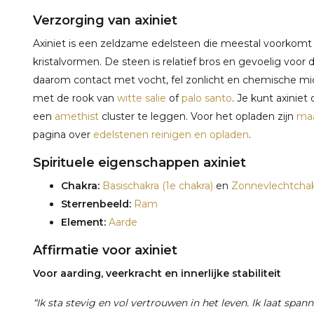
Verzorging van axiniet
Axiniet is een zeldzame edelsteen die meestal voorkomt i
kristalvormen. De steen is relatief bros en gevoelig voor
daarom contact met vocht, fel zonlicht en chemische midd
met de rook van
witte salie
of
palo santo
. Je kunt axinie
een
amethist
cluster te leggen. Voor het opladen zijn
maa
pagina over
edelstenen reinigen en opladen
.
Spirituele eigenschappen axiniet
Chakra:
Basischakra (1e chakra)
en
Zonnevlechtchakr
Sterrenbeeld:
Ram
Element:
Aarde
Affirmatie voor axiniet
Voor aarding, veerkracht en innerlijke stabiliteit
“Ik sta stevig en vol vertrouwen in het leven. Ik laat spann