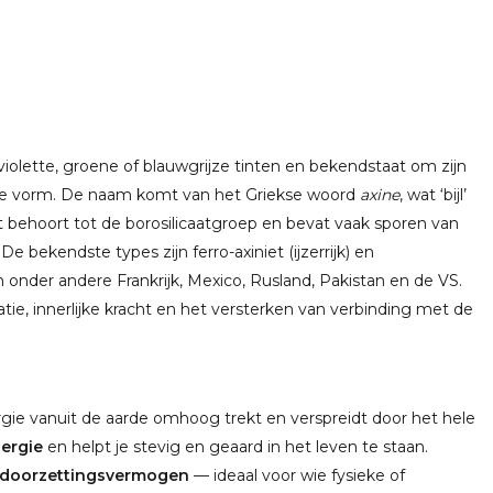
violette, groene of blauwgrijze tinten en bekendstaat om zijn
tige vorm. De naam komt van het Griekse woord
axine
, wat ‘bijl’
et behoort tot de borosilicaatgroep en bevat vaak sporen van
e bekendste types zijn ferro-axiniet (ijzerrijk) en
n onder andere Frankrijk, Mexico, Rusland, Pakistan en de VS.
tie, innerlijke kracht en het versterken van verbinding met de
rgie vanuit de aarde omhoog trekt en verspreidt door het hele
nergie
en helpt je stevig en geaard in het leven te staan.
n doorzettingsvermogen
— ideaal voor wie fysieke of