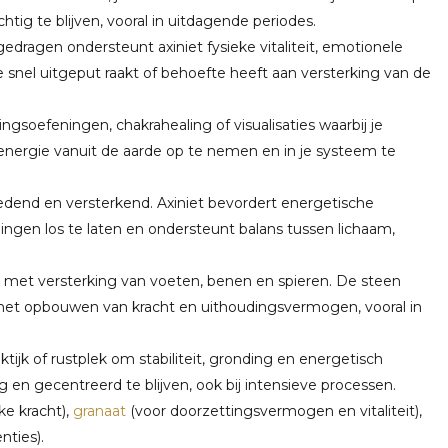
tig te blijven, vooral in uitdagende periodes.
edragen ondersteunt axiniet fysieke vitaliteit, emotionele
e snel uitgeput raakt of behoefte heeft aan versterking van de
dingsoefeningen, chakrahealing of visualisaties waarbij je
t energie vanuit de aarde op te nemen en in je systeem te
edend en versterkend. Axiniet bevordert energetische
ngen los te laten en ondersteunt balans tussen lichaam,
 met versterking van voeten, benen en spieren. De steen
n het opbouwen van kracht en uithoudingsvermogen, vooral in
ktijk of rustplek om stabiliteit, gronding en energetisch
 en gecentreerd te blijven, ook bij intensieve processen.
ke kracht),
granaat
(voor doorzettingsvermogen en vitaliteit),
nties).