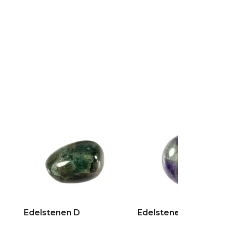
Edelstenen D
Edelstenen E + F