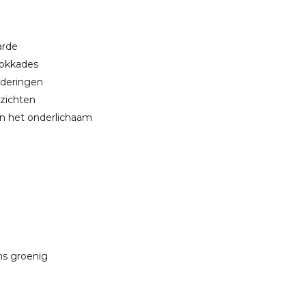
arde
lokkades
anderingen
nzichten
 in het onderlichaam
oms groenig