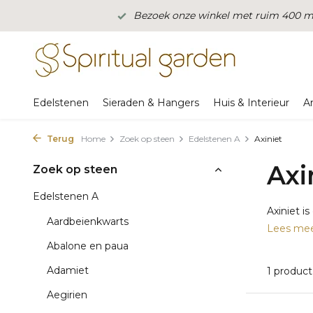
Bezoek onze winkel met ruim 400 m2
Edelstenen
Sieraden & Hangers
Huis & Interieur
A
Terug
Home
Zoek op steen
Edelstenen A
Axiniet
Axi
Zoek op steen
Edelstenen A
Axiniet i
Aardbeienkwarts
Lees me
Abalone en paua
Adamiet
1 product
Aegirien