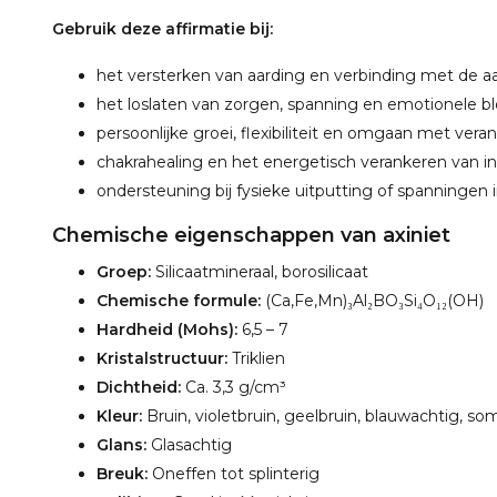
Gebruik deze affirmatie bij:
het versterken van aarding en verbinding met de a
het loslaten van zorgen, spanning en emotionele b
persoonlijke groei, flexibiliteit en omgaan met ver
chakrahealing en het energetisch verankeren van i
ondersteuning bij fysieke uitputting of spanningen
Chemische eigenschappen van axiniet
Groep:
Silicaatmineraal, borosilicaat
Chemische formule:
(Ca,Fe,Mn)₃Al₂BO₃Si₄O₁₂(OH)
Hardheid (Mohs):
6,5 – 7
Kristalstructuur:
Triklien
Dichtheid:
Ca. 3,3 g/cm³
Kleur:
Bruin, violetbruin, geelbruin, blauwachtig, s
Glans:
Glasachtig
Breuk:
Oneffen tot splinterig