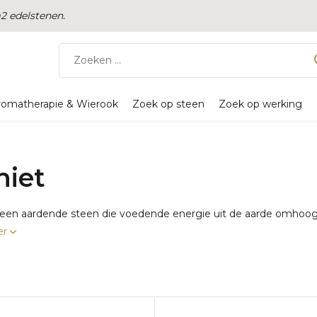
 edelstenen.
romatherapie & Wierook
Zoek op steen
Zoek op werking
niet
s een aardende steen die voedende energie uit de aarde omhoog 
er