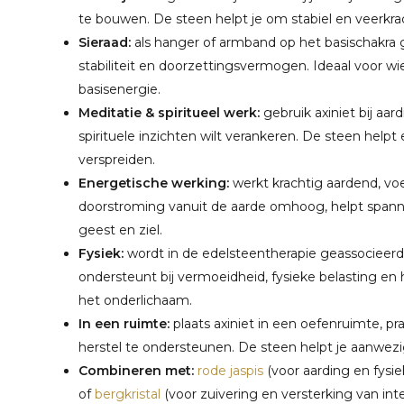
te bouwen. De steen helpt je om stabiel en veerkrach
Sieraad:
als hanger of armband op het basischakra g
stabiliteit en doorzettingsvermogen. Ideaal voor wi
basisenergie.
Meditatie & spiritueel werk:
gebruik axiniet bij aar
spirituele inzichten wilt verankeren. De steen help
verspreiden.
Energetische werking:
werkt krachtig aardend, vo
doorstroming vanuit de aarde omhoog, helpt spanni
geest en ziel.
Fysiek:
wordt in de edelsteentherapie geassocieerd
ondersteunt bij vermoeidheid, fysieke belasting e
het onderlichaam.
In een ruimte:
plaats axiniet in een oefenruimte, pra
herstel te ondersteunen. De steen helpt je aanwezig
Combineren met:
rode jaspis
(voor aarding en fysie
of
bergkristal
(voor zuivering en versterking van inte