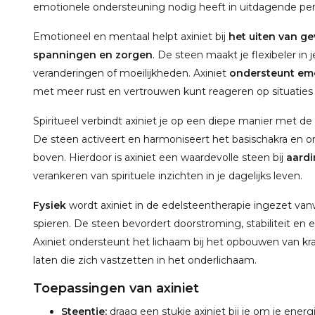
emotionele ondersteuning nodig heeft in uitdagende per
Emotioneel en mentaal helpt axiniet bij
het uiten van ge
spanningen en zorgen
. De steen maakt je flexibeler i
veranderingen of moeilijkheden. Axiniet
ondersteunt emot
met meer rust en vertrouwen kunt reageren op situaties d
Spiritueel verbindt axiniet je op een diepe manier met de
De steen activeert en harmoniseert het basischakra en 
boven. Hierdoor is axiniet een waardevolle steen bij
aardi
verankeren van spirituele inzichten in je dagelijks leven.
Fysiek
wordt axiniet in de edelsteentherapie ingezet va
spieren. De steen bevordert doorstroming, stabiliteit en e
Axiniet ondersteunt het lichaam bij het opbouwen van k
laten die zich vastzetten in het onderlichaam.
Toepassingen van axiniet
Steentje:
draag een stukje axiniet bij je om je energi