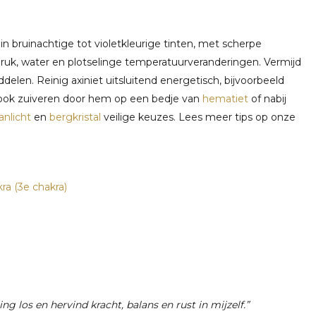
n bruinachtige tot violetkleurige tinten, met scherpe
 druk, water en plotselinge temperatuurveranderingen. Vermijd
elen. Reinig axiniet uitsluitend energetisch, bijvoorbeeld
t ook zuiveren door hem op een bedje van
hematiet
of nabij
nlicht
en
bergkristal
veilige keuzes. Lees meer tips op onze
a (3e chakra)
ing los en hervind kracht, balans en rust in mijzelf.”