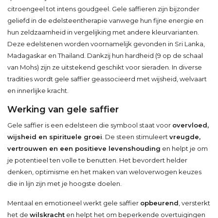
citroengeel tot intens goudgeel. Gele saffieren zijn bijzonder
geliefd in de edelsteentherapie vanwege hun fijne energie en
hun zeldzaamheid in vergelijking met andere kleurvarianten.
Deze edelstenen worden voornamelijk gevonden in Sri Lanka,
Madagaskar en Thailand. Dankzij hun hardheid (9 op de schaal
van Mohs) zijn ze uitstekend geschikt voor sieraden. In diverse
tradities wordt gele saffier geassocieerd met wijsheid, welvaart
en innerlijke kracht.
Werking van gele saffier
Gele saffier is een edelsteen die symbool staat voor
overvloed,
wijsheid en spirituele groei
. De steen stimuleert
vreugde,
vertrouwen en een positieve levenshouding
en helpt je om
je potentieel ten volle te benutten. Het bevordert helder
denken, optimisme en het maken van weloverwogen keuzes
die in lijn zijn met je hoogste doelen.
Mentaal en emotioneel werkt gele saffier
opbeurend
, versterkt
het de
wilskracht
en helpt het om beperkende overtuigingen