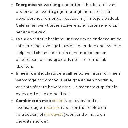
Energetische werking:
ondersteunt het loslaten van
beperkende overtuigingen, brengt mentale rust en
bevordert het nemen van keuzes in lijn met je zielsdoel.
Gele saffier werkt tevens zuiverend en stabiliserend op
het energieveld.
Fysiek:
versterkt het immuunsysteem en ondersteunt de
spijsvertering, lever, galblaas en het endocriene systeem.
Helpt het lichaam herstellen bij vermoeidheid en
ondersteunt balans bij bloedsuiker- of hormonale
klachten.
In een ruimte:
plaats gele saffier op een altaar of in een
werkomgeving om focus, vreugde en een positieve,
verlichte sfeer te bevorderen. De steen trekt spirituele
overvloed en helderheid aan.
Combineren met:
citrien
(voor overvloed en
levensvreugde),
kunziet
(voor spirituele liefde en
vertrouwen) of
moldaviet
(voor transformatie en
bewustzijnsgroei).