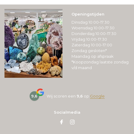
Openingstijden
Dinsdag 10:00-17:30
Woensdag 10:00-17:30
Donderdag 10:00-17:30
Vrijdag 10:00-17:30
Zaterdag 10:00-17:00
Zondag gesloten*
Maandag op afspraak
*Koopzondag laatste zondag
v/d maand
9,6
Wij scoren een
9,6
op
Google
Socialmedia