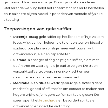
galblaas en bloedsuikerspiegel. Door zijn versterkende en
vitaliserende werking helpt het lichaam zich sneller te herstellen
en in balans te blijven, vooral in perioden van mentale of fysieke
uitputting.
Toepassingen van gele saffier
Steentje:
draag gele saffier op het lichaam of in je zak om
focus, wilskracht en helderheid te ondersteunen. Ideaal bij
studie, grote plannen of als je meer vertrouwen wilt
ontwikkelen in je eigen capaciteiten.
Sieraad:
als hanger of ring helpt gele saffier je om met
optimisme en waardigheid je pad te volgen. De steen
versterkt zelfvertrouwen, innerlijke kracht en een
gezonde relatie met succes en overvloed.
Meditatie & spiritueel werk:
gebruik gele saffier tijdens
meditatie, gebed of affirmaties om contact te maken met
hogere wijsheid, je hogere zelf en spirituele gidsen. De
steen opent het
kruinchakra
en bevordert spirituele
ontwikkeling en innerlijke verlichting.