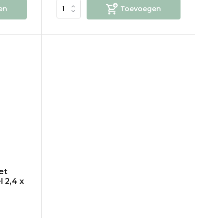
en
Toevoegen
et
l 2,4 x