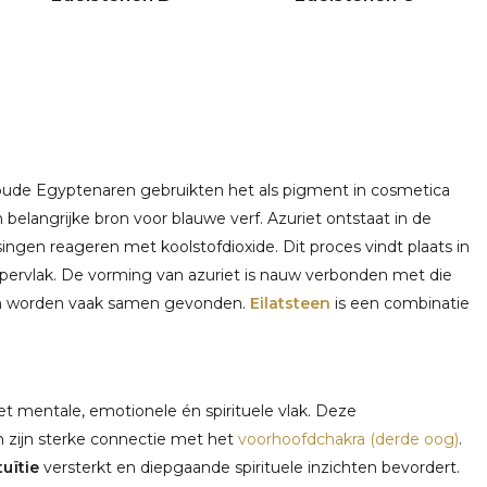
 oude Egyptenaren gebruikten het als pigment in cosmetica
elangrijke bron voor blauwe verf. Azuriet ontstaat in de
ingen reageren met koolstofdioxide. Dit proces vindt plaats in
ppervlak. De vorming van azuriet is nauw verbonden met die
en worden vaak samen gevonden.
Eilatsteen
is een combinatie
t mentale, emotionele én spirituele vlak. Deze
 zijn sterke connectie met het
voorhoofdchakra (derde oog)
.
tuïtie
versterkt en diepgaande spirituele inzichten bevordert.