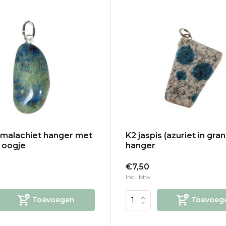
-malachiet hanger met
K2 jaspis (azuriet in gran
n oogje
hanger
€7,50
Incl. btw
Toevoegen
Toevoeg