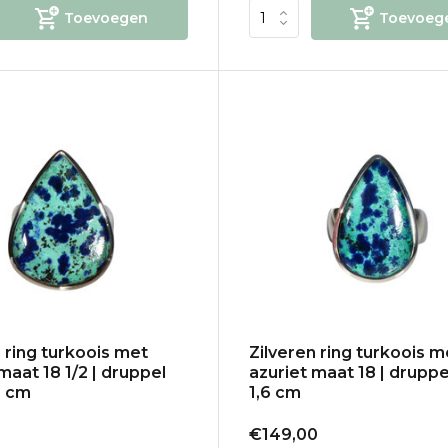
Toevoegen
Toevoeg
 ring turkoois met
Zilveren ring turkoois m
maat 18 1/2 | druppel
azuriet maat 18 | druppe
6 cm
1,6 cm
€149,00