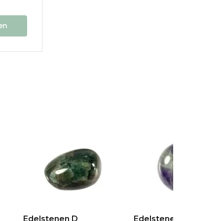
en
Edelstenen D
Edelstenen E + F