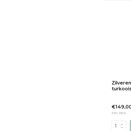
Zilvere
turkoois
€149,0
Incl. btw