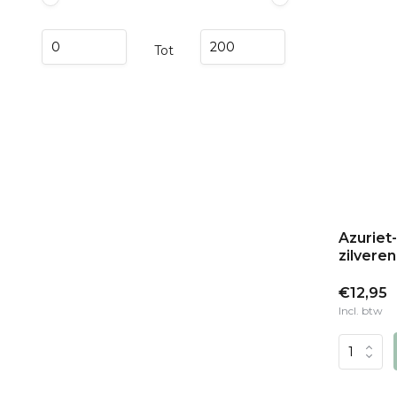
Tot
Azuriet
zilvere
€12,95
Incl. btw