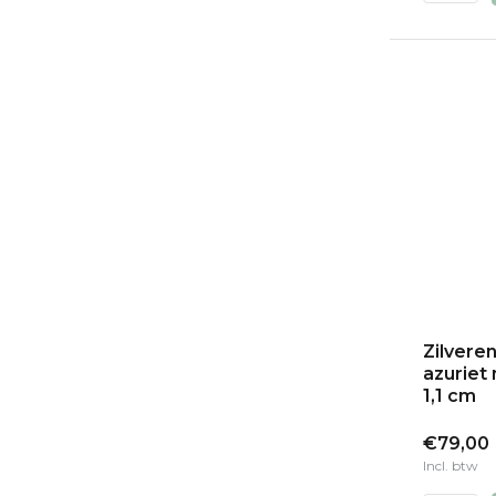
Zilvere
azuriet 
1,1 cm
€79,00
Incl. btw