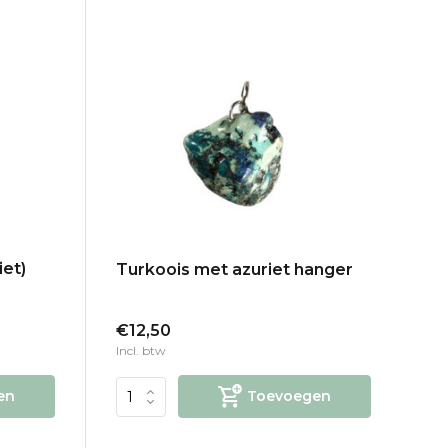
iet)
Turkoois met azuriet hanger
€12,50
Incl. btw
en
Toevoegen