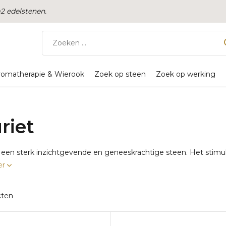
 edelstenen.
romatherapie & Wierook
Zoek op steen
Zoek op werking
riet
s een sterk inzichtgevende en geneeskrachtige steen. Het stimule
er
cten