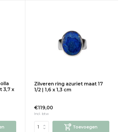
olla
Zilveren ring azuriet maat 17
t 3,7 x
1/2 | 1,6 x 1,3 cm
€119,00
Incl. btw
en
Toevoegen