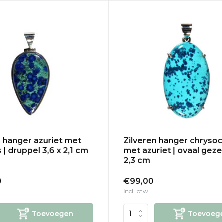
n hanger azuriet met
Zilveren hanger chrysoc
 | druppel 3,6 x 2,1 cm
met azuriet | ovaal geze
2,3 cm
0
€99,00
Incl. btw
Toevoegen
Toevoeg