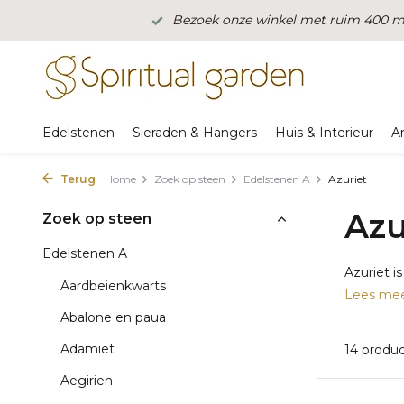
Bezoek onze winkel met ruim 400 m2
Edelstenen
Sieraden & Hangers
Huis & Interieur
A
Terug
Home
Zoek op steen
Edelstenen A
Azuriet
Azu
Zoek op steen
Edelstenen A
Azuriet i
Aardbeienkwarts
Lees me
Abalone en paua
Adamiet
14 produ
Aegirien