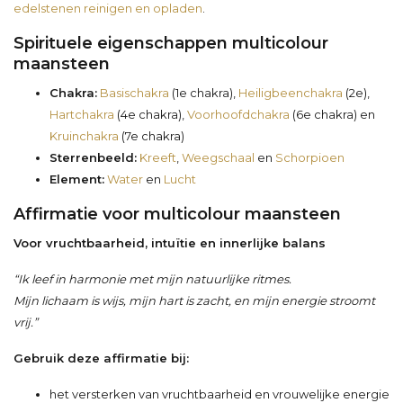
edelstenen reinigen en opladen
.
Spirituele eigenschappen multicolour
maansteen
Chakra:
Basischakra
(1e chakra),
Heiligbeenchakra
(2e),
Hartchakra
(4e chakra),
Voorhoofdchakra
(6e chakra) en
Kruinchakra
(7e chakra)
Sterrenbeeld:
Kreeft
,
Weegschaal
en
Schorpioen
Element:
Water
en
Lucht
Affirmatie voor multicolour maansteen
Voor vruchtbaarheid, intuïtie en innerlijke balans
“Ik leef in harmonie met mijn natuurlijke ritmes.
Mijn lichaam is wijs, mijn hart is zacht, en mijn energie stroomt
vrij.”
Gebruik deze affirmatie bij:
het versterken van vruchtbaarheid en vrouwelijke energie