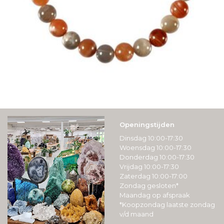
Openingstijden
Dinsdag 10:00-17:30
Woensdag 10:00-17:30
Donderdag 10:00-17:30
Vrijdag 10:00-17:30
Zaterdag 10:00-17:00
Zondag gesloten*
Maandag op afspraak
*Koopzondag laatste zondag
v/d maand