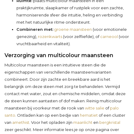
Ruimte:
plaats multicolour maansteen in een
praktijkruimte, slaapkamer of rustplek voor een zachte,
harmoniserende sfeer die intuïtie, heling en verbinding
met het natuurlijke ritme ondersteunt.
Combineren met:
groene maansteen
(voor emotionele
genezing),
rozenkwarts
(voor zelfliefde), of
carneool
(voor
vruchtbaarheid en vitaliteit).
Verzorging van multicolour maansteen
Multicolour maansteen is een intuïtieve steen die de
eigenschappen van verschillende maansteenvarianten
combineert. Door zijn zachte en breekbare aard is het
belangrijk om deze steen met zorg te behandelen. Vermijd
contact met water, zout en chemische middelen, omdat deze
de steen kunnen aantasten of dof maken. Reinig multicolour
maansteen bij voorkeur met de rook van
witte salie
of
palo
santo
. Ontladen kan op een bedje van
hematiet
of een cluster
van
amethist
. Voor het opladen zijn
maanlicht
en
bergkristal
zeer geschikt. Meer informatie lees je op onze pagina over