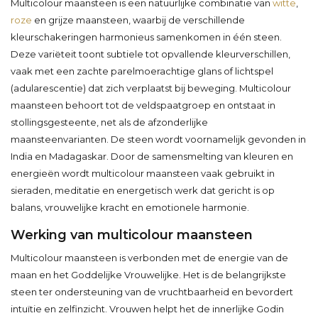
Multicolour maansteen is een natuurlijke combinatie van
witte
,
roze
en grijze maansteen, waarbij de verschillende
kleurschakeringen harmonieus samenkomen in één steen.
Deze variëteit toont subtiele tot opvallende kleurverschillen,
vaak met een zachte parelmoerachtige glans of lichtspel
(adularescentie) dat zich verplaatst bij beweging. Multicolour
maansteen behoort tot de veldspaatgroep en ontstaat in
stollingsgesteente, net als de afzonderlijke
maansteenvarianten. De steen wordt voornamelijk gevonden in
India en Madagaskar. Door de samensmelting van kleuren en
energieën wordt multicolour maansteen vaak gebruikt in
sieraden, meditatie en energetisch werk dat gericht is op
balans, vrouwelijke kracht en emotionele harmonie.
Werking van multicolour maansteen
Multicolour maansteen is verbonden met de energie van de
maan en het Goddelijke Vrouwelijke. Het is de belangrijkste
steen ter ondersteuning van de vruchtbaarheid en bevordert
intuïtie en zelfinzicht. Vrouwen helpt het de innerlijke Godin