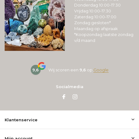
Donderdag 10:00-17:30
Vrijdag 10:00-17:30
Zaterdag 10:00-17:00
Zondag gesloten*
Maandag op afspraak
*Koopzondag laatste zondag
v/d maand
9,6
Wij scoren een
9,6
op
Google
Socialmedia
Klantenservice
Mijn account