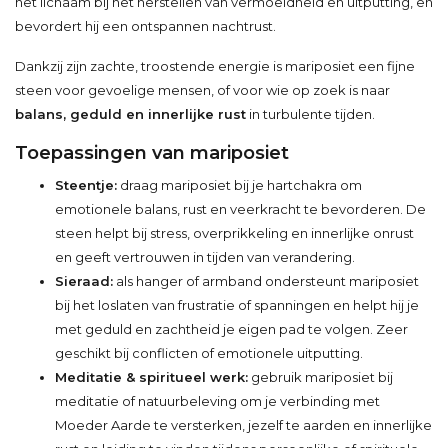
het lichaam bij het herstellen van vermoeidheid en uitputting, en
bevordert hij een ontspannen nachtrust.
Dankzij zijn zachte, troostende energie is mariposiet een fijne
steen voor gevoelige mensen, of voor wie op zoek is naar
balans, geduld en innerlijke rust
in turbulente tijden.
Toepassingen van mariposiet
Steentje:
draag mariposiet bij je hartchakra om
emotionele balans, rust en veerkracht te bevorderen. De
steen helpt bij stress, overprikkeling en innerlijke onrust
en geeft vertrouwen in tijden van verandering.
Sieraad:
als hanger of armband ondersteunt mariposiet
bij het loslaten van frustratie of spanningen en helpt hij je
met geduld en zachtheid je eigen pad te volgen. Zeer
geschikt bij conflicten of emotionele uitputting.
Meditatie & spiritueel werk:
gebruik mariposiet bij
meditatie of natuurbeleving om je verbinding met
Moeder Aarde te versterken, jezelf te aarden en innerlijke