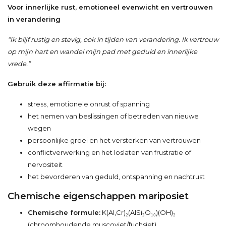
Voor innerlijke rust, emotioneel evenwicht en vertrouwen
in verandering
“Ik blijf rustig en stevig, ook in tijden van verandering. Ik vertrouw
op mijn hart en wandel mijn pad met geduld en innerlijke
vrede.”
Gebruik deze affirmatie bij:
stress, emotionele onrust of spanning
het nemen van beslissingen of betreden van nieuwe
wegen
persoonlijke groei en het versterken van vertrouwen
conflictverwerking en het loslaten van frustratie of
nervositeit
het bevorderen van geduld, ontspanning en nachtrust
Chemische eigenschappen mariposiet
Chemische formule:
K(Al,Cr)₂(AlSi₃O₁₀)(OH)₂
(chroomhoudende muscoviet/fuchsiet)