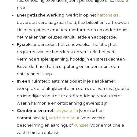
rust en leiding te vinden tijdens persoonlijke of spirituele
groei.
Energetische werking:
werkt in op het
hartchakra
,
bevordert verdraagzaamheid, flexibiliteit en vertrouwen.
Helpt negatieve emoties transformeren en ondersteunt
het maken van keuzes vanuit liefde en acceptatie.
Fysiek:
ondersteunt het zenuwstelsel, helpt bij het
reguleren van de bloeddruk en versterkt het hart.
Vermindert spierspanning, hoofdpijn en stressklachten.
Bevordert herstel na uitputting en ondersteunt een
ontspannen slaap.
In een ruimte:
plaats mariposiet in je slaapkamer,
werkplek of praktijkruimte om een sfeer van rust, geduld
en innerlijke stabiliteit te creëren. Ideaal voor ruimtes
waarin harmonie en ontspanning gewenst zijn.
Combineren met:
chrysocolla
(voor rust en
communicatie),
versteend hout
(voor zachte
bescherming en aarding), of
kunziet
(voor emotionele
zachtheid en balans).