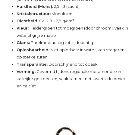
Hardheid (Mohs):
2,5 – 3 (zacht)
Kristalstructuur:
Monoklien
Dichtheid:
Ca. 2,8 – 2,9 g/cm³
Kleur:
Heldergroen tot mosgroen (door chroom), vaak in
witte of grijze matrix
Glans:
Parelmoerachtig tot zijdeachtig
Oplosbaarheid:
Niet oplosbaar in water; kan reageren
op sterke zuren
Transparantie:
Doorschijnend tot opaak
Vorming:
Gevormd tijdens regionale metamorfose in
kalkrijke gesteenten; vaak samen met kwarts, dolomiet
en calciet