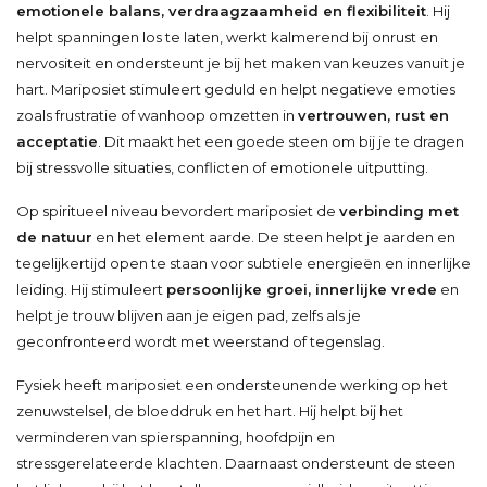
emotionele balans, verdraagzaamheid en flexibiliteit
. Hij
helpt spanningen los te laten, werkt kalmerend bij onrust en
nervositeit en ondersteunt je bij het maken van keuzes vanuit je
hart. Mariposiet stimuleert geduld en helpt negatieve emoties
zoals frustratie of wanhoop omzetten in
vertrouwen, rust en
acceptatie
. Dit maakt het een goede steen om bij je te dragen
bij stressvolle situaties, conflicten of emotionele uitputting.
Op spiritueel niveau bevordert mariposiet de
verbinding met
de natuur
en het element aarde. De steen helpt je aarden en
tegelijkertijd open te staan voor subtiele energieën en innerlijke
leiding. Hij stimuleert
persoonlijke groei, innerlijke vrede
en
helpt je trouw blijven aan je eigen pad, zelfs als je
geconfronteerd wordt met weerstand of tegenslag.
Fysiek heeft mariposiet een ondersteunende werking op het
zenuwstelsel, de bloeddruk en het hart. Hij helpt bij het
verminderen van spierspanning, hoofdpijn en
stressgerelateerde klachten. Daarnaast ondersteunt de steen