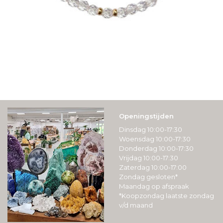
Openingstijden
Dinsdag 10:00-17:30
Woensdag 10:00-17:30
Donderdag 10:00-17:30
Vrijdag 10:00-17:30
Zaterdag 10:00-17:00
Zondag gesloten*
Maandag op afspraak
*Koopzondag laatste zondag
v/d maand