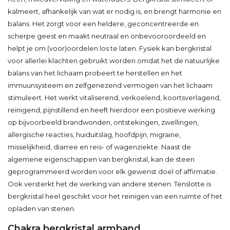
kalmeert, afhankelijk van wat er nodig is, en brengt harmonie en
balans. Het zorgt voor een heldere, geconcentreerde en
scherpe geest en maakt neutraal en onbevooroordeeld en
helpt je om (voor)oordelen los te laten. Fysiek kan bergkristal
voor allerlei klachten gebruikt worden omdat het de natuurlijke
balans van het lichaam probeert te herstellen en het
immuunsysteem en zelfgenezend vermogen van het lichaam
stimuleert. Het werkt vitaliserend, verkoelend, koortsverlagend,
reinigend, pijnstillend en heeft hierdoor een positieve werking
op bijvoorbeeld brandwonden, ontstekingen, zwellingen,
allergische reacties, huiduitslag, hoofdpijn, migraine,
misselijkheid, diarree en reis- of wagenziekte. Naast de
algemene eigenschappen van bergkristal, kan de steen
geprogrammeerd worden voor elk gewenst doel of affirmatie.
Ook versterkt het de werking van andere stenen. Tenslotte is
bergkristal heel geschikt voor het reinigen van een ruimte of het
opladen van stenen.
Chakra bergkristal armband