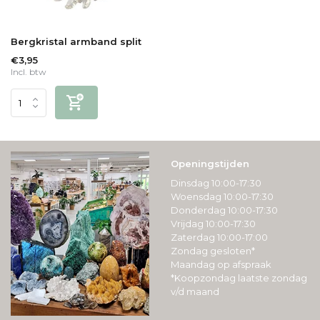
Bergkristal armband split
€3,95
Incl. btw
Openingstijden
Dinsdag 10:00-17:30
Woensdag 10:00-17:30
Donderdag 10:00-17:30
Vrijdag 10:00-17:30
Zaterdag 10:00-17:00
Zondag gesloten*
Maandag op afspraak
*Koopzondag laatste zondag
v/d maand