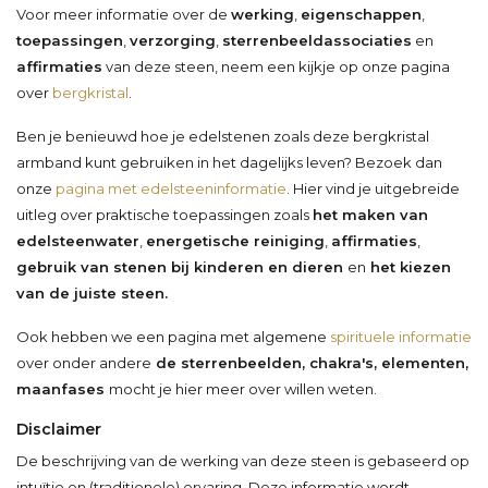
Voor meer informatie over de
werking
,
eigenschappen
,
toepassingen
,
verzorging
,
sterrenbeeldassociaties
en
affirmaties
van deze steen, neem een kijkje op onze pagina
over
bergkristal
.
Ben je benieuwd hoe je edelstenen zoals deze bergkristal
armband kunt gebruiken in het dagelijks leven? Bezoek dan
onze
pagina met edelsteeninformatie
. Hier vind je uitgebreide
uitleg over praktische toepassingen zoals
het maken van
edelsteenwater
,
energetische reiniging
,
affirmaties
,
gebruik van stenen bij kinderen en dieren
en
het kiezen
van de juiste steen.
Ook hebben we een pagina met algemene
spirituele informatie
over onder andere
de sterrenbeelden, chakra's, elementen,
maanfases
mocht je hier meer over willen weten.
Disclaimer
De beschrijving van de werking van deze steen is gebaseerd op
intuïtie en (traditionele) ervaring. Deze informatie wordt