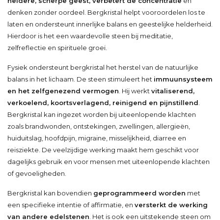
heldere, scherpe geest, verbetert de concentratie
en
denken zonder oordeel. Bergkristal helpt vooroordelen los te
laten en ondersteunt innerlijke balans en geestelijke helderheid.
Hierdoor is het een waardevolle steen bij meditatie,
zelfreflectie en spirituele groei.
Fysiek ondersteunt bergkristal het herstel van de natuurlijke
balans in het lichaam. De steen stimuleert het
immuunsysteem
en het zelfgenezend vermogen
. Hij werkt
vitaliserend,
verkoelend, koortsverlagend, reinigend en pijnstillend
.
Bergkristal kan ingezet worden bij uiteenlopende klachten
zoals brandwonden, ontstekingen, zwellingen, allergieën,
huiduitslag, hoofdpijn, migraine, misselijkheid, diarree en
reisziekte. De veelzijdige werking maakt hem geschikt voor
dagelijks gebruik en voor mensen met uiteenlopende klachten
of gevoeligheden.
Bergkristal kan bovendien
geprogrammeerd worden
met
een specifieke intentie of affirmatie, en
versterkt de werking
van andere edelstenen
. Het is ook een uitstekende steen om