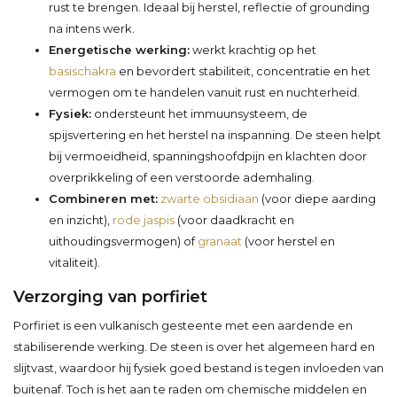
rust te brengen. Ideaal bij herstel, reflectie of grounding
na intens werk.
Energetische werking:
werkt krachtig op het
basischakra
en bevordert stabiliteit, concentratie en het
vermogen om te handelen vanuit rust en nuchterheid.
Fysiek:
ondersteunt het immuunsysteem, de
spijsvertering en het herstel na inspanning. De steen helpt
bij vermoeidheid, spanningshoofdpijn en klachten door
overprikkeling of een verstoorde ademhaling.
Combineren met:
zwarte obsidiaan
(voor diepe aarding
en inzicht),
rode jaspis
(voor daadkracht en
uithoudingsvermogen) of
granaat
(voor herstel en
vitaliteit).
Verzorging van porfiriet
Porfiriet is een vulkanisch gesteente met een aardende en
stabiliserende werking. De steen is over het algemeen hard en
slijtvast, waardoor hij fysiek goed bestand is tegen invloeden van
buitenaf. Toch is het aan te raden om chemische middelen en