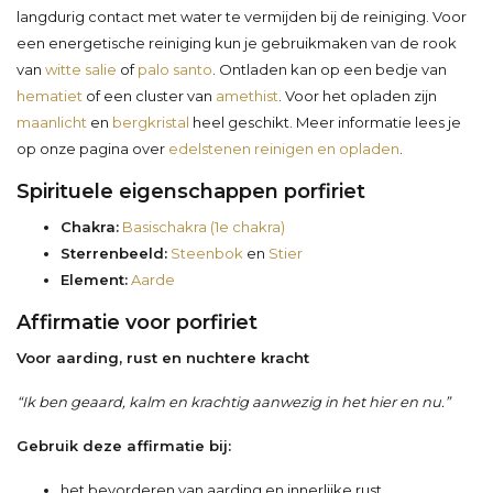
langdurig contact met water te vermijden bij de reiniging. Voor
een energetische reiniging kun je gebruikmaken van de rook
van
witte salie
of
palo santo
. Ontladen kan op een bedje van
hematiet
of een cluster van
amethist
. Voor het opladen zijn
maanlicht
en
bergkristal
heel geschikt. Meer informatie lees je
op onze pagina over
edelstenen reinigen en opladen
.
Spirituele eigenschappen porfiriet
Chakra:
Basischakra (1e chakra)
Sterrenbeeld:
Steenbok
en
Stier
Element:
Aarde
Affirmatie voor porfiriet
Voor aarding, rust en nuchtere kracht
“Ik ben geaard, kalm en krachtig aanwezig in het hier en nu.”
Gebruik deze affirmatie bij:
het bevorderen van aarding en innerlijke rust