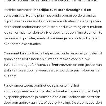
moeite hebben met aarden of snel wegdromen in hun hoofd.
Porfiriet bevordert
innerlijke rust, standvastigheid en
concentratie
. Het helpt je met beide benen op de grond te
blijven staan in stressvolle of onzekere situaties. De energie van
deze steen ondersteunt praktische besluitvorming en stimuleert
logisch en nuchter denken. Hierdoor is het een fijne steen om te
gebruiken bij
studie, werk
of wanneer je overzicht wilt krijgen
over complexe situaties.
Daarnaast kan porfiriet je helpen om oude patronen, angsten of
spanningen los te laten en ruimte te maken voor nieuwe
inzichten. Het geeft
kracht, zelfvertrouwen
en een gevoel van
stabiliteit, waardoor je weerbaarder wordt tegen invloeden van
buitenaf.
Fysiek ondersteunt porfiriet de spijsvertering, het
immuunsysteem en het herstel na fysieke inspanning. Het helpt
bij spanningshoofdpijn, vermoeidheid en klachten die ontstaan
door een gebrek aan rust of overprikkeling. De steen bevordert