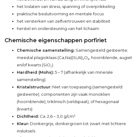
het loslaten van stress, spanning of overprikkeling
praktische besluitvorming en mentale focus
het versterken van zelfvertrouwen en stabiliteit
herstel en ondersteuning van het lichaam
Chemische eigenschappen porfiriet
Chemische samenstelling:
Samengesteld gesteente;
meestal plagioklaas (Ca,Na)(Si,Al)₄O₈, hoornblende, augiet
en/of kwarts (SiO₂)
Hardheid (Mohs):
5 – 7 (afhankelijk van minerale
samenstelling)
Kristalstructuur:
Niet van toepassing (samengesteld
gesteente); componenten zijn vaak monoklien
(hoornblende), triklinisch (veldspaat), of hexagonaal
(kwarts)
Dichtheid:
Ca. 2,6 – 3,0 g/cm³
Kleur:
Donkergrijs, donkergroen tot zwart met lichtere
insluitsels