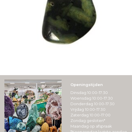
Openingstijden
Dinsdag 10:00-17:30
Woensdag 10:00-17:30
Donderdag 10:00-17:30
Vrijdag 10:00-17:30
Zaterdag 10:00-17:00
Zondag gesloten*
Maandag op afspraak
*Koopzondag laatste zondag