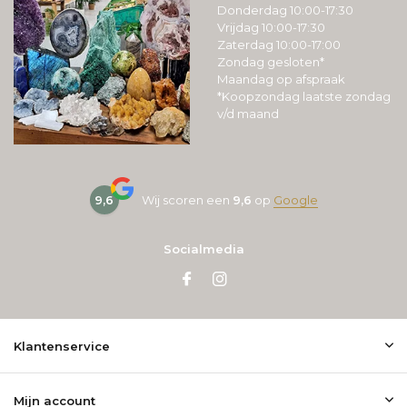
Donderdag 10:00-17:30
Vrijdag 10:00-17:30
Zaterdag 10:00-17:00
Zondag gesloten*
Maandag op afspraak
*Koopzondag laatste zondag
v/d maand
9,6
Wij scoren een
9,6
op
Google
Socialmedia
Klantenservice
Mijn account