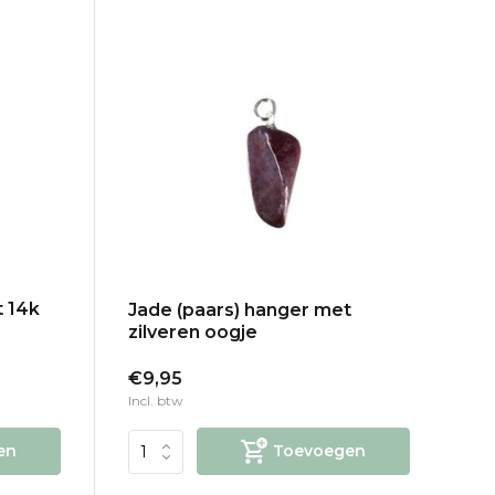
t 14k
Jade (paars) hanger met
zilveren oogje
€9,95
Incl. btw
en
Toevoegen