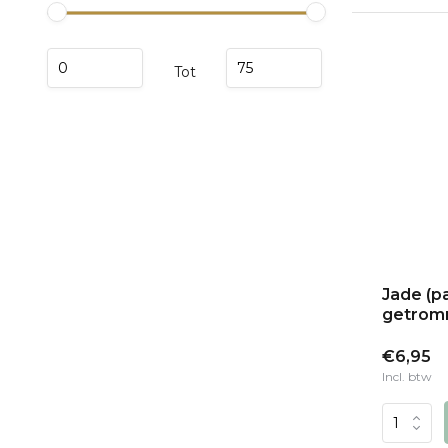
Tot
Jade (p
getromm
€6,95
Incl. btw