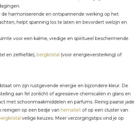
dagingen.
or de harmoniserende en ontspannende werking op het
achten, helpt spanning los te laten en bevordert welzijn en
rkruimte voor een kalme, vredige en spiritueel beschermende
l en zelfliefde),
bergkristal
(voor energieversterking) of
staat om zijn rustgevende energie en bijzondere kleur. De
elling aan fel zonlicht of agressieve chemicaliën in glans en
ntact met schoonmaakmiddelen en parfums. Reinig paarse jade
k reinigen op een bedje van
hematiet
of op een cluster van
ergkristal
veilige keuzes. Meer verzorgingstips vind je op