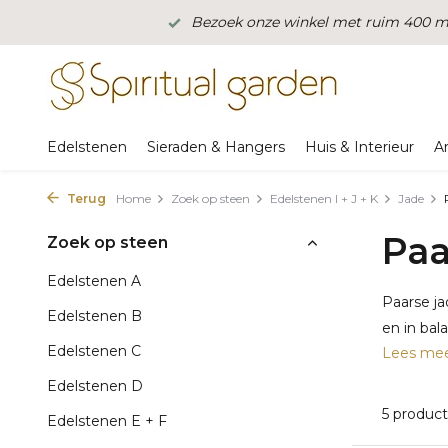
Bezoek onze winkel met ruim 400 m2
Edelstenen
Sieraden & Hangers
Huis & Interieur
A
Terug
Home
Zoek op steen
Edelstenen I + J + K
Jade
Paa
Zoek op steen
Edelstenen A
Paarse ja
Edelstenen B
en in bal
Edelstenen C
Lees me
Edelstenen D
5 produc
Edelstenen E + F