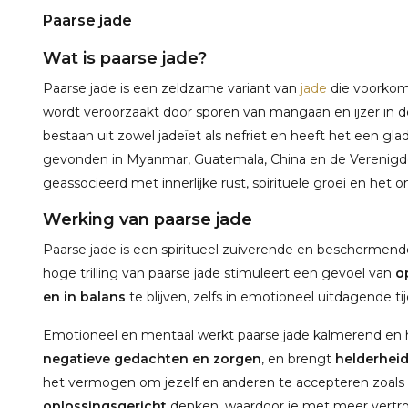
Paarse jade
Wat is paarse jade?
Paarse jade is een zeldzame variant van
jade
die voorkomt
wordt veroorzaakt door sporen van mangaan en ijzer in de 
bestaan uit zowel jadeïet als nefriet en heeft het een g
gevonden in Myanmar, Guatemala, China en de Verenigde 
geassocieerd met innerlijke rust, spirituele groei en het 
Werking van paarse jade
Paarse jade is een spiritueel zuiverende en beschermend
hoge trilling van paarse jade stimuleert een gevoel van
o
en in balans
te blijven, zelfs in emotioneel uitdagende ti
Emotioneel en mentaal werkt paarse jade kalmerend en h
negatieve gedachten en zorgen
, en brengt
helderheid
het vermogen om jezelf en anderen te accepteren zoals z
oplossingsgericht
denken, waardoor je met meer vertr