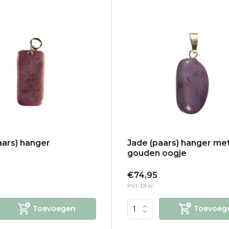
aars) hanger
Jade (paars) hanger me
gouden oogje
€74,95
Incl. btw
Toevoegen
Toevoeg