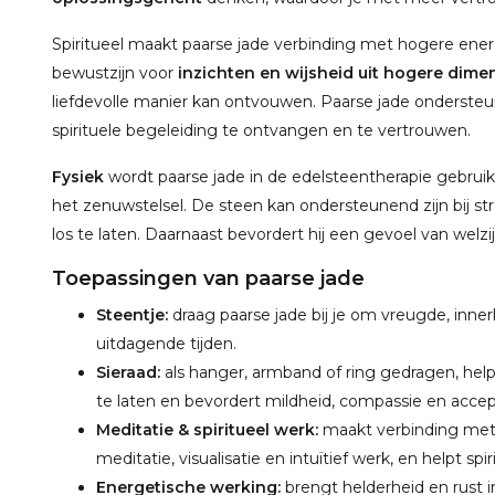
Spiritueel maakt paarse jade verbinding met hogere ener
bewustzijn voor
inzichten en wijsheid uit hogere dime
liefdevolle manier kan ontvouwen. Paarse jade onderste
spirituele begeleiding te ontvangen en te vertrouwen.
Fysiek
wordt paarse jade in de edelsteentherapie gebru
het zenuwstelsel. De steen kan ondersteunend zijn bij s
los te laten. Daarnaast bevordert hij een gevoel van welzi
Toepassingen van paarse jade
Steentje:
draag paarse jade bij je om vreugde, innerl
uitdagende tijden.
Sieraad:
als hanger, armband of ring gedragen, hel
te laten en bevordert mildheid, compassie en accep
Meditatie & spiritueel werk:
maakt verbinding met 
meditatie, visualisatie en intuïtief werk, en helpt s
Energetische werking:
brengt helderheid en rust i