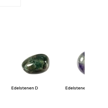
Edelstenen D
Edelstenen E + F