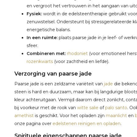
en vergroot het vertrouwen in het aangaan van uit
Fysiek:
wordt in de edelsteentherapie gebruikt vo
zenuwstelsel. Ondersteunt bij stressgerelateerde kl
energetische balans.
In een ruimte:
plaats paarse jade in je leef- of we
sfeer.
Combineren met:
rhodoniet
(voor emotioneel herste
rozenkwarts
(voor zachtheid en liefde).
Verzorging van paarse jade
Paarse jade is een zeldzame variëteit van
jade
die bekend
steen is hard en duurzaam, maar kan bij langdurige blootst
kleur achteruitgaan. Vermijd daarom direct zonlicht, co
bij voorkeur met de rook van
witte salie
of
palo santo
. Oo
amethist
is geschikt. Voor het opladen zijn
maanlicht
en
b
onze pagina over
edelstenen reinigen en opladen
.
Spirituele eigenschappen paarse jade