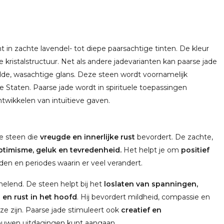
 in zachte lavendel- tot diepe paarsachtige tinten. De kleur
kristalstructuur. Net als andere jadevarianten kan paarse jade
ladde, wasachtige glans. Deze steen wordt voornamelijk
Staten. Paarse jade wordt in spirituele toepassingen
ontwikkelen van intuïtieve gaven.
e steen die
vreugde en innerlijke rust
bevordert. De zachte,
ptimisme, geluk en tevredenheid.
Het helpt je om
positief
jden en periodes waarin er veel verandert.
elend. De steen helpt bij het
loslaten van spanningen,
 en rust in het hoofd
. Hij bevordert mildheid, compassie en
e zijn. Paarse jade stimuleert ook
creatief en
ouwen uitdagingen kunt aangaan.