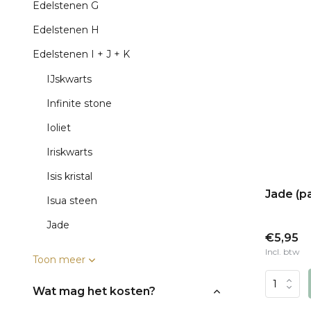
Edelstenen G
Edelstenen H
Edelstenen I + J + K
IJskwarts
Infinite stone
Ioliet
Iriskwarts
Isis kristal
Jade (p
Isua steen
Jade
€5,95
Incl. btw
Toon meer
Wat mag het kosten?