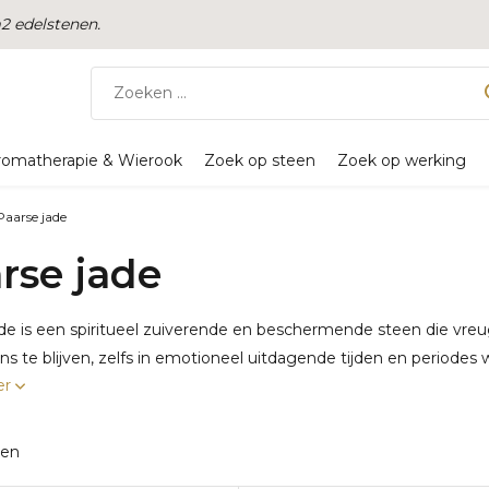
 edelstenen.
romatherapie & Wierook
Zoek op steen
Zoek op werking
Paarse jade
rse jade
de is een spiritueel zuiverende en beschermende steen die vreugd
ans te blijven, zelfs in emotioneel uitdagende tijden en periodes 
er
ten