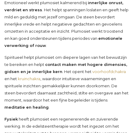
Emotioneel werkt plumosiet kalmerend bij
innerlijke onrust,
verdriet en stress
. Het helpt spanningen loslaten en geeft help
mild en geduldig met jezelf omgaan. De steen bevordert
innerlijke vrede en helpt negatieve gedachten en gevoelens
omzetten in acceptatie en inzicht. Plumosiet werkt troostend
en kan goed ondersteunen tijdens periodes van
emotionele
verwerking of rouw
.
Spiritueel helpt plumosiet om diepere lagen van het bewustzijn
te bereiken en helpt
contact maken met hogere dimensies,
gidsen en je innerlijke kern
. Het opent het
voorhoofdchakra
en het
kruinchakra
, waardoor intuïtieve waarnemingen en
spirituele inzichten gemakkelijker kunnen doorkomen. De
steen bevordert daarnaast zachtheid, stilte en overgave aan het
moment, waardoor het een fijne begeleider is tijdens
meditatie en healing
.
Fysiek
heeft plumosiet een regenererende en zuiverende
werking. In de edelsteentherapie wordt het ingezet om het