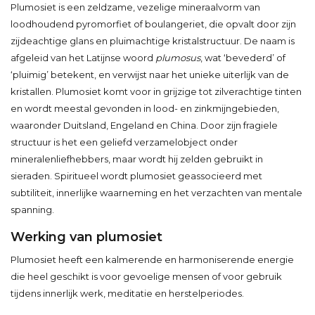
Plumosiet is een zeldzame, vezelige mineraalvorm van
loodhoudend pyromorfiet of boulangeriet, die opvalt door zijn
zijdeachtige glans en pluimachtige kristalstructuur. De naam is
afgeleid van het Latijnse woord
plumosus
, wat ‘bevederd’ of
‘pluimig’ betekent, en verwijst naar het unieke uiterlijk van de
kristallen. Plumosiet komt voor in grijzige tot zilverachtige tinten
en wordt meestal gevonden in lood- en zinkmijngebieden,
waaronder Duitsland, Engeland en China. Door zijn fragiele
structuur is het een geliefd verzamelobject onder
mineralenliefhebbers, maar wordt hij zelden gebruikt in
sieraden. Spiritueel wordt plumosiet geassocieerd met
subtiliteit, innerlijke waarneming en het verzachten van mentale
spanning.
Werking van plumosiet
Plumosiet heeft een kalmerende en harmoniserende energie
die heel geschikt is voor gevoelige mensen of voor gebruik
tijdens innerlijk werk, meditatie en herstelperiodes.