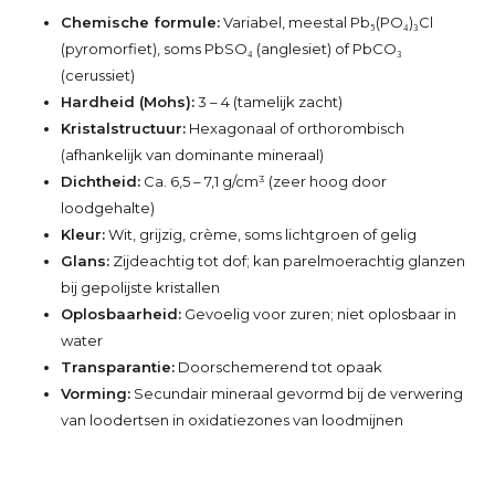
Chemische formule:
Variabel, meestal Pb₅(PO₄)₃Cl
(pyromorfiet), soms PbSO₄ (anglesiet) of PbCO₃
(cerussiet)
Hardheid (Mohs):
3 – 4 (tamelijk zacht)
Kristalstructuur:
Hexagonaal of orthorombisch
(afhankelijk van dominante mineraal)
Dichtheid:
Ca. 6,5 – 7,1 g/cm³ (zeer hoog door
loodgehalte)
Kleur:
Wit, grijzig, crème, soms lichtgroen of gelig
Glans:
Zijdeachtig tot dof; kan parelmoerachtig glanzen
bij gepolijste kristallen
Oplosbaarheid:
Gevoelig voor zuren; niet oplosbaar in
water
Transparantie:
Doorschemerend tot opaak
Vorming:
Secundair mineraal gevormd bij de verwering
van loodertsen in oxidatiezones van loodmijnen