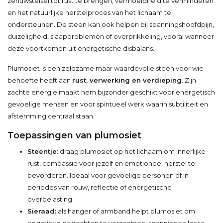
zenuwstelsel tot rust te brengen, vermoeidheid te verminderen
en het natuurlijke herstelproces van het lichaam te
ondersteunen. De steen kan ook helpen bij spanningshoofdpijn,
duizeligheid, slaapproblemen of overprikkeling, vooral wanneer
deze voortkomen uit energetische disbalans.
Plumosiet is een zeldzame maar waardevolle steen voor wie
behoefte heeft aan
rust, verwerking en verdieping
. Zijn
zachte energie maakt hem bijzonder geschikt voor energetisch
gevoelige mensen en voor spiritueel werk waarin subtiliteit en
afstemming centraal staan.
Toepassingen van plumosiet
Steentje:
draag plumosiet op het lichaam om innerlijke
rust, compassie voor jezelf en emotioneel herstel te
bevorderen. Ideaal voor gevoelige personen of in
periodes van rouw, reflectie of energetische
overbelasting.
Sieraad:
als hanger of armband helpt plumosiet om
negatieve gedachten te verzachten, spanningen los te