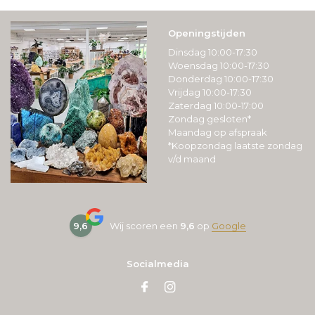
Openingstijden
Dinsdag 10:00-17:30
Woensdag 10:00-17:30
Donderdag 10:00-17:30
Vrijdag 10:00-17:30
Zaterdag 10:00-17:00
Zondag gesloten*
Maandag op afspraak
*Koopzondag laatste zondag
v/d maand
9,6
Wij scoren een
9,6
op
Google
Socialmedia