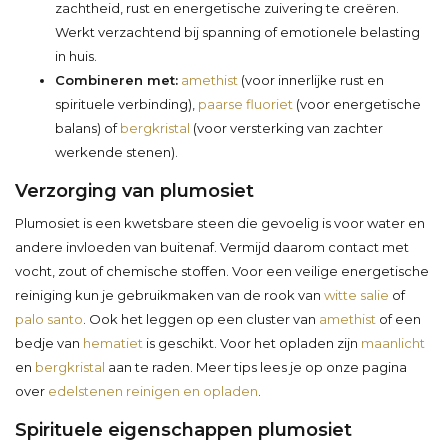
zachtheid, rust en energetische zuivering te creëren.
Werkt verzachtend bij spanning of emotionele belasting
in huis.
Combineren met:
amethist
(voor innerlijke rust en
spirituele verbinding),
paarse fluoriet
(voor energetische
balans) of
bergkristal
(voor versterking van zachter
werkende stenen).
Verzorging van plumosiet
Plumosiet is een kwetsbare steen die gevoelig is voor water en
andere invloeden van buitenaf. Vermijd daarom contact met
vocht, zout of chemische stoffen. Voor een veilige energetische
reiniging kun je gebruikmaken van de rook van
witte salie
of
palo santo
. Ook het leggen op een cluster van
amethist
of een
bedje van
hematiet
is geschikt. Voor het opladen zijn
maanlicht
en
bergkristal
aan te raden. Meer tips lees je op onze pagina
over
edelstenen reinigen en opladen
.
Spirituele eigenschappen plumosiet