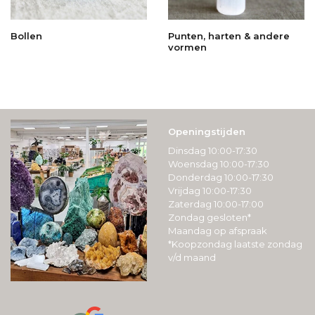
Bollen
Punten, harten & andere
vormen
Openingstijden
Dinsdag 10:00-17:30
Woensdag 10:00-17:30
Donderdag 10:00-17:30
Vrijdag 10:00-17:30
Zaterdag 10:00-17:00
Zondag gesloten*
Maandag op afspraak
*Koopzondag laatste zondag
v/d maand