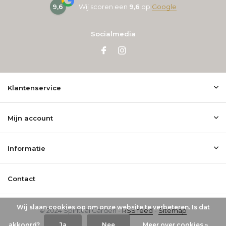
9,6
Wij scoren een
9,6
op
Google
Socialmedia
Klantenservice
Mijn account
Informatie
Contact
Wij slaan cookies op om onze website te verbeteren. Is dat
© 2024 Spiritual Garden -
RSS feed
-
Sitemap
akkoord?
Ja
Nee
Meer over cookies »