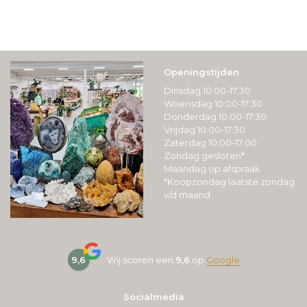
Openingstijden
Dinsdag 10:00-17:30
Woensdag 10:00-17:30
Donderdag 10:00-17:30
Vrijdag 10:00-17:30
Zaterdag 10:00-17:00
Zondag gesloten*
Maandag op afspraak
*Koopzondag laatste zondag
v/d maand
9,6
Wij scoren een
9,6
op
Google
Socialmedia