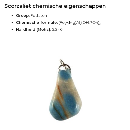
Scorzaliet chemische eigenschappen
Groep:
Fosfaten
Chemische formule:
(Fe₂+,Mg)Al₂(OH,PO4)₂
Hardheid (Mohs):
5,5 - 6.