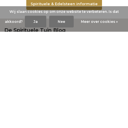
Spirituele & Edelsteen informatie
Wij slaan cookies op om onze website te verbeteren. Is dat
akkoord?
Ja
Nee
Meer over cookies »
De Spirituele Tuin Blog
Door
Danielle
,
8 augustus 2026
Zonsverduistering 12 augustus 2026 –
betekenis, tijdstip en spiritueel