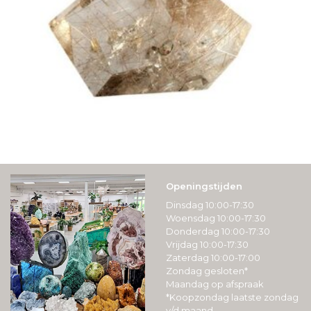
Openingstijden
Dinsdag 10:00-17:30
Woensdag 10:00-17:30
Donderdag 10:00-17:30
Vrijdag 10:00-17:30
Zaterdag 10:00-17:00
Zondag gesloten*
Maandag op afspraak
*Koopzondag laatste zondag
v/d maand