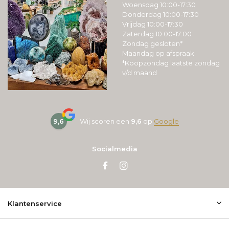
Woensdag 10:00-17:30
Donderdag 10:00-17:30
Vrijdag 10:00-17:30
Zaterdag 10:00-17:00
Zondag gesloten*
Maandag op afspraak
*Koopzondag laatste zondag
v/d maand
9,6
Wij scoren een
9,6
op
Google
Socialmedia
Klantenservice