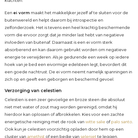
klachten.
Een
ei vorm
maakt het makkelijker jezelf af te sluiten voor de
buitenwereld en helpt daarom bij introspectie en
zelfonderzoek. Het is tevens een heel krachtig beschermende
vorm die ervoor zorgt dat je minder last hebt van negatieve
invloeden van buitenaf. Daarnaast is een ei vorm sterk
absorberend en kan daarom gebruikt worden om negatieve
energie te verwijderen. Als je gedurende een week op iedere
hoek van je bed een eivormige edelsteen legt, bevordert dit
een goede nachtrust. De ei vorm neemt namelijk spanningen in
zich op en geeft een geborgen en beschermd gevoel.
Verzorging van celestien
Celestien is een zeer gevoelige en broze steen die absoluut
niet met water of zout mag worden gereinigd, omdat hij
hierdoor kan oplossen of afbrokkelen. Kies voor een zachte
energetische reiniging met de rook van
witte salie
of
palo santo
.
Ook kun je celestien voorzichtig opladen door hem op een
cluster van
amethist
of een bedje van
seleniet
te leggen.