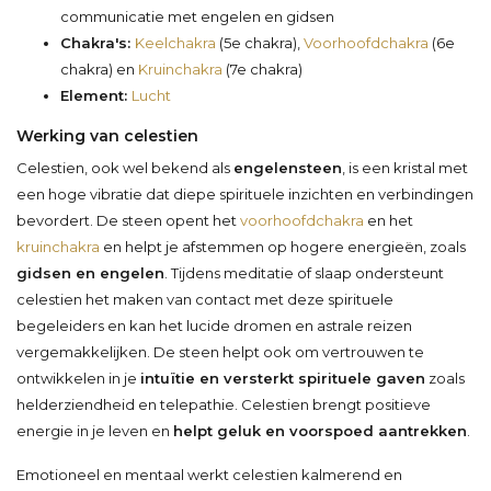
communicatie met engelen en gidsen
Chakra's:
Keelchakra
(5e chakra),
Voorhoofdchakra
(6e
chakra) en
Kruinchakra
(7e chakra)
Element:
Lucht
Werking van celestien
Celestien, ook wel bekend als
engelensteen
, is een kristal met
een hoge vibratie dat diepe spirituele inzichten en verbindingen
bevordert. De steen opent het
voorhoofdchakra
en het
kruinchakra
en helpt je afstemmen op hogere energieën, zoals
gidsen en engelen
. Tijdens meditatie of slaap ondersteunt
celestien het maken van contact met deze spirituele
begeleiders en kan het lucide dromen en astrale reizen
vergemakkelijken. De steen helpt ook om vertrouwen te
ontwikkelen in je
intuïtie en versterkt spirituele gaven
zoals
helderziendheid en telepathie. Celestien brengt positieve
energie in je leven en
helpt geluk en voorspoed aantrekken
.
Emotioneel en mentaal werkt celestien kalmerend en