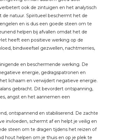
rbetert ook de zintuigen en het analytisch
de natuur. Spiritueel beschermt het de
n engelen en is dus een goede steen om te
eunend helpen bij afvallen omdat het de
 Het heeft een positieve werking op de
t bloed, bindweefsel gezwellen, nachtmerries,
 reinigende en beschermende werking. De
 negatieve energie, gedragspatronen en
 het lichaam en verwijdert negatieve energie.
alans gebracht. Dit bevordert ontspanning,
ades, angst en het aannemen een
nd, ontspannend en stabiliserend. De zachte
e invloeden, schermt af en helpt je veilig en
ede steen om te dragen tijdens het reizen of
d hout helpen om je thuis en op je plek te