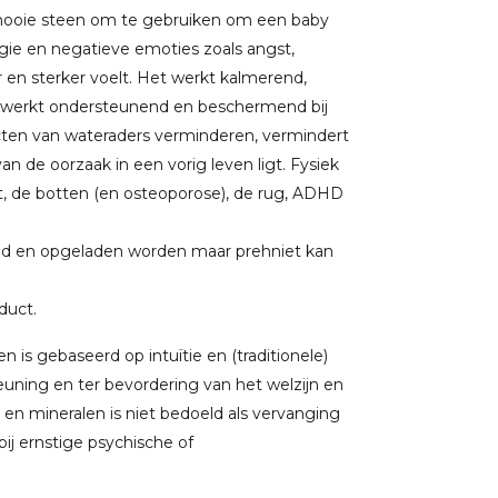
n mooie steen om te gebruiken om een baby
rgie en negatieve emoties zoals angst,
 en sterker voelt. Het werkt kalmerend,
 werkt ondersteunend en beschermend bij
ecten van wateraders verminderen, vermindert
 de oorzaak in een vorig leven ligt. Fysiek
t, de botten (en osteoporose), de rug, ADHD
gd en opgeladen worden maar prehniet kan
oduct.
 is gebaseerd op intuïtie en (traditionele)
uning en ter bevordering van het welzijn en
 en mineralen is niet bedoeld als vervanging
j ernstige psychische of