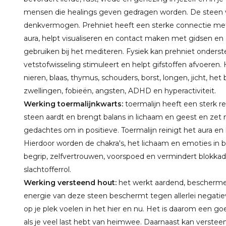
mensen die healings geven gedragen worden. De steen ve
denkvermogen. Prehniet heeft een sterke connectie met 
aura, helpt visualiseren en contact maken met gidsen e
gebruiken bij het mediteren. Fysiek kan prehniet onderst
vetstofwisseling stimuleert en helpt gifstoffen afvoeren.
nieren, blaas, thymus, schouders, borst, longen, jicht, he
zwellingen, fobieën, angsten, ADHD en hyperactiviteit.
Werking toermalijnkwarts:
toermalijn heeft een sterk
steen aardt en brengt balans in lichaam en geest en zet
gedachtes om in positieve. Toermalijn reinigt het aura en
Hierdoor worden de chakra's, het lichaam en emoties in b
begrip, zelfvertrouwen, voorspoed en vermindert blokk
slachtofferrol.
Werking versteend hout:
het werkt aardend, bescherme
energie van deze steen beschermt tegen allerlei negatiev
op je plek voelen in het hier en nu. Het is daarom een go
als je veel last hebt van heimwee. Daarnaast kan versteen