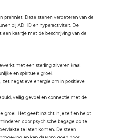
n prehniet. Deze stenen verbeteren van de
nen bij ADHD en hyperactiviteit. De
 een kaartje met de beschrijving van de
werkt met een sterling zilveren kraal.
lijke en spirituele groei.
, zet negatieve energie om in positieve
duld, veilig gevoel en connectie met de
e groei. Het geeft inzicht in jezelf en helpt
minderen door psychische bagage op te
pervlakte te laten komen. De steen
n je omgeving en kan daarom goed door