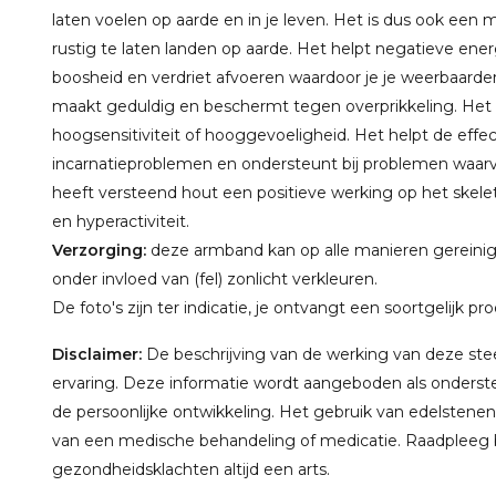
laten voelen op aarde en in je leven. Het is dus ook ee
rustig te laten landen op aarde. Het helpt negatieve ene
boosheid en verdriet afvoeren waardoor je je weerbaarder
maakt geduldig en beschermt tegen overprikkeling. Het
hoogsensitiviteit of hooggevoeligheid. Het helpt de eff
incarnatieproblemen en ondersteunt bij problemen waarvan
heeft versteend hout een positieve werking op het skele
en hyperactiviteit.
Verzorging:
deze armband kan op alle manieren gereini
onder invloed van (fel) zonlicht verkleuren.
De foto's zijn ter indicatie, je ontvangt een soortgelijk pr
Disclaimer:
De beschrijving van de werking van deze steen
ervaring. Deze informatie wordt aangeboden als onderste
de persoonlijke ontwikkeling. Het gebruik van edelstenen
van een medische behandeling of medicatie. Raadpleeg bi
gezondheidsklachten altijd een arts.