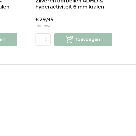
&
Zilveren oorbellen ADHD &
Zi
alen
hyperactiviteit 6 mm kralen
hy
€29,95
€2
Incl. btw
Inc
en
Toevoegen