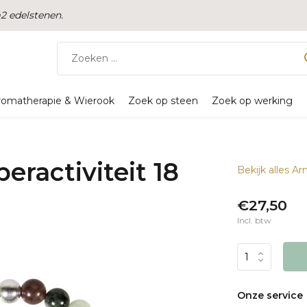
 edelstenen.
romatherapie & Wierook
Zoek op steen
Zoek op werking
ractiviteit 18
Bekijk alles 
€27,50
Incl. btw
Onze service