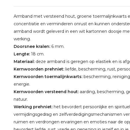
Armband met versteend hout, groene toermalijnkwarts e
concentratie en verminderen onrust en kunnen ondersteu
armband wordt geleverd in een wit kartonnen doosje met
werking.
Doorsnee kralen:
6 mm.
Lengte:
18 cm.
Materiaal:
deze armband is geregen op elastiek en is afge
Kernwoorden prehniet:
liefde, bescherming, rust, persoon
Kernwoorden toermalijnkwarts:
bescherming, reiniging
energie.
Kernwoorden versteend hout:
aarding, bescherming, ge
natuur.
Werking prehniet:
het bevordert persoonlijke en spirituel
vermijdingsgedrag en zelfverdedigingsmechanismen ver
ruimen en verdrongen ervaringen en emoties naar de op
bevordert liefde, rust, vrede en genezing in jezelf en i