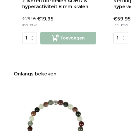
Zilveren oorbellen ADHD &
Kettin
hyperactiviteit 8 mm kralen
hyperac
€29,95
€19,95
€59,95
Incl. btw
Incl. btw
Toevoegen
Onlangs bekeken