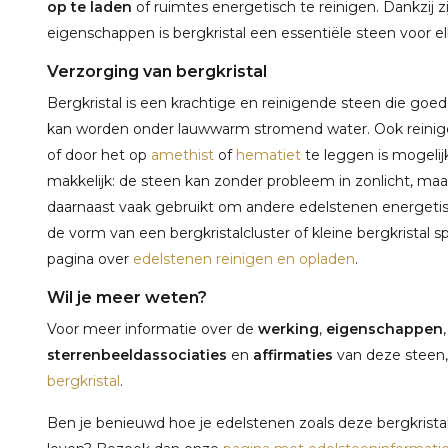
op te laden
of ruimtes energetisch te reinigen. Dankzij zi
eigenschappen is bergkristal een essentiële steen voor e
Verzorging van bergkristal
Bergkristal is een krachtige en reinigende steen die goe
kan worden onder lauwwarm stromend water. Ook reini
of door het op
amethist
of
hematiet
te leggen is mogelijk
makkelijk: de steen kan zonder probleem in zonlicht, ma
daarnaast vaak gebruikt om andere edelstenen energetisch
de vorm van een bergkristalcluster of kleine bergkristal s
pagina over
edelstenen reinigen en opladen
.
Wil je meer weten?
Voor meer informatie over de
werking
,
eigenschappen
sterrenbeeldassociaties
en
affirmaties
van deze steen,
bergkristal
.
Ben je benieuwd hoe je edelstenen zoals deze bergkristal 