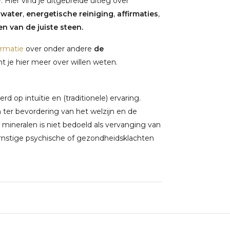
e
. Hier vind je uitgebreide uitleg over
nwater
,
energetische reiniging
,
affirmaties
,
n van de juiste steen.
ormatie
over onder andere
de
 je hier meer over willen weten.
 op intuïtie en (traditionele) ervaring.
ter bevordering van het welzijn en de
 mineralen is niet bedoeld als vervanging van
rnstige psychische of gezondheidsklachten