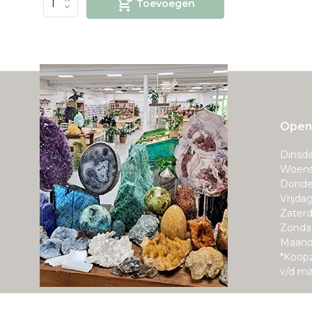
Toevoegen
Openi
Dinsda
Woens
Donde
Vrijda
Zaterd
Zonda
Maand
*Koop
v/d m