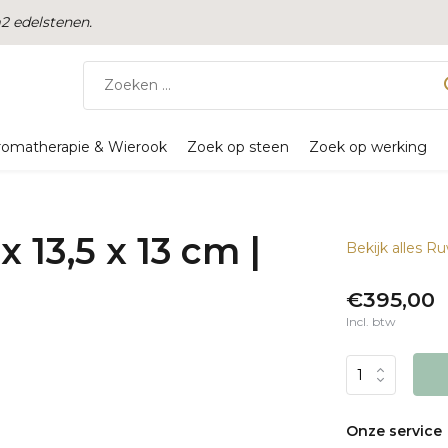
 edelstenen.
romatherapie & Wierook
Zoek op steen
Zoek op werking
x 13,5 x 13 cm |
Bekijk alles R
€395,00
Incl. btw
Onze service