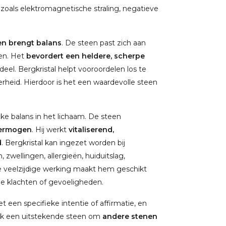
zoals elektromagnetische straling, negatieve
en brengt balans
. De steen past zich aan
ken. Het
bevordert een heldere, scherpe
el. Bergkristal helpt vooroordelen los te
derheid. Hierdoor is het een waardevolle steen
jke balans in het lichaam. De steen
vermogen
. Hij werkt
vitaliserend,
d
. Bergkristal kan ingezet worden bij
zwellingen, allergieën, huiduitslag,
. De veelzijdige werking maakt hem geschikt
e klachten of gevoeligheden.
 een specifieke intentie of affirmatie, en
ook een uitstekende steen om
andere stenen