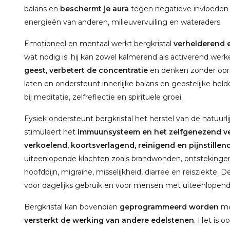
balans en
beschermt je aura
tegen negatieve invloeden 
energieën van anderen, milieuvervuiling en wateraders.
Emotioneel en mentaal werkt bergkristal
verhelderend 
wat nodig is: hij kan zowel kalmerend als activerend wer
geest, verbetert de concentratie
en denken zonder oorde
laten en ondersteunt innerlijke balans en geestelijke hel
bij meditatie, zelfreflectie en spirituele groei.
Fysiek ondersteunt bergkristal het herstel van de natuurli
stimuleert het
immuunsysteem en het zelfgenezend 
verkoelend, koortsverlagend, reinigend en pijnstillen
uiteenlopende klachten zoals brandwonden, ontstekingen, 
hoofdpijn, migraine, misselijkheid, diarree en reisziekte
voor dagelijks gebruik en voor mensen met uiteenlopend
Bergkristal kan bovendien
geprogrammeerd worden
met
versterkt de werking van andere edelstenen
. Het is 