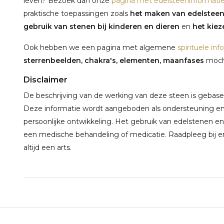
leven? Bezoek dan onze
pagina met edelsteeninformati
praktische toepassingen zoals
het maken van edelstee
gebruik van stenen bij kinderen en dieren
en
het kieze
Ook hebben we een pagina met algemene
spirituele inf
sterrenbeelden, chakra's, elementen, maanfases
mocht
Disclaimer
De beschrijving van de werking van deze steen is gebaseerd
Deze informatie wordt aangeboden als ondersteuning en 
persoonlijke ontwikkeling. Het gebruik van edelstenen en
een medische behandeling of medicatie. Raadpleeg bij e
altijd een arts.