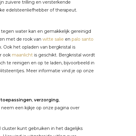
jn zuivere trilling en versterkende
lke edelsteenliefhebber of therapeut.
d tegen water kan en gemakkelijk gereinigd
gen met de rook van
witte salie
en
palo santo
. Ook het opladen van bergkristal is
ar ook
maanlicht
is geschikt. Bergkristal wordt
 te reinigen en op te laden, bijvoorbeeld in
plitsteentjes. Meer informatie vind je op onze
,
toepassingen
,
verzorging
,
 neem een kijkje op onze pagina over
cluster kunt gebruiken in het dagelijks