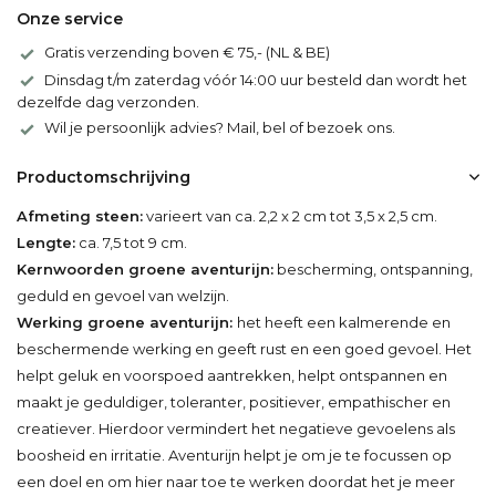
Onze service
Gratis verzending boven € 75,- (NL & BE)
Dinsdag t/m zaterdag vóór 14:00 uur besteld dan wordt het
dezelfde dag verzonden.
Wil je persoonlijk advies? Mail, bel of bezoek ons.
Productomschrijving
Afmeting steen:
varieert van ca. 2,2 x 2 cm tot 3,5 x 2,5 cm.
Lengte:
ca. 7,5 tot 9 cm.
Kernwoorden groene aventurijn:
bescherming, ontspanning,
geduld en gevoel van welzijn.
Werking groene aventurijn:
het heeft een kalmerende en
beschermende werking en geeft rust en een goed gevoel. Het
helpt geluk en voorspoed aantrekken, helpt ontspannen en
maakt je geduldiger, toleranter, positiever, empathischer en
creatiever. Hierdoor vermindert het negatieve gevoelens als
boosheid en irritatie. Aventurijn helpt je om je te focussen op
een doel en om hier naar toe te werken doordat het je meer