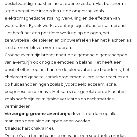
besluitvaardig maakt en helpt door te zetten. Het beschermt
tegen negatieve invloeden uit de omgeving zoals
elektromagnetische straling, vervuiling en de effecten van
wateraders. Fysiek werkt aventurijn pijnstillend en kalmerend.
Het heeft het een positieve werking op de ogen, het
zenuwstelsel, de spieren en bindweefsel en kan het klachten als
stotteren en blozen verminderen.
Groene aventurijn brengt naast de algemene eigenschappen
van aventurijn ook nog de emoties in balans. Het heeft een
positief effect op het hart en de bloedvaten, de bloeddruk, het
cholesterol gehalte, spraakproblemen, allergische reacties en
op huidaandoeningen zoals bijvoorbeeld eczeem, acne,
couperose en psoriasis. Het kan stressgerelateerde klachten
zoals hoofdpijn en migraine verlichten en nachtmerries
verminderen.
Verzorging groene aventurijn:
deze steen kan op alle
manieren gereinigd en opgeladen worden.
Chakra:
hart chakra (4e).
De foto's zijn ter indicatie, je ontvangt een soortgelijk product.