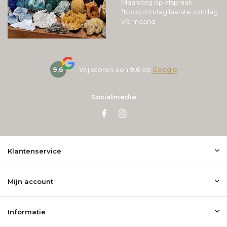
Maandag op afspraak
*Koopzondag laatste zondag
v/d maand
9,6
Wij scoren een
9,6
op
Google
Socialmedia
Klantenservice
Mijn account
Informatie