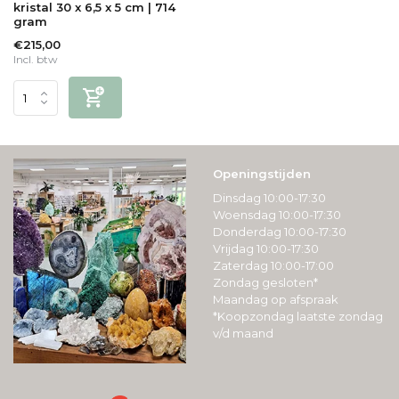
kristal 30 x 6,5 x 5 cm | 714
gram
€215,00
Incl. btw
Openingstijden
Dinsdag 10:00-17:30
Woensdag 10:00-17:30
Donderdag 10:00-17:30
Vrijdag 10:00-17:30
Zaterdag 10:00-17:00
Zondag gesloten*
Maandag op afspraak
*Koopzondag laatste zondag
v/d maand