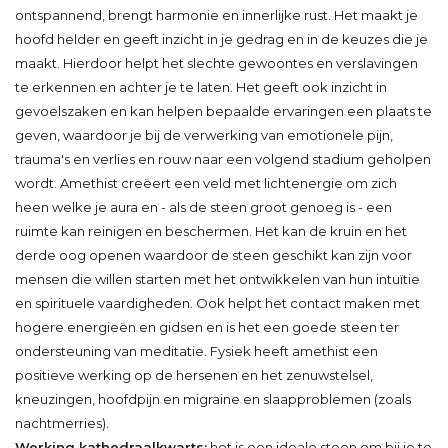
ontspannend, brengt harmonie en innerlijke rust. Het maakt je
hoofd helder en geeft inzicht in je gedrag en in de keuzes die je
maakt. Hierdoor helpt het slechte gewoontes en verslavingen
te erkennen en achter je te laten. Het geeft ook inzicht in
gevoelszaken en kan helpen bepaalde ervaringen een plaats te
geven, waardoor je bij de verwerking van emotionele pijn,
trauma's en verlies en rouw naar een volgend stadium geholpen
wordt. Amethist creëert een veld met lichtenergie om zich
heen welke je aura en - als de steen groot genoeg is - een
ruimte kan reinigen en beschermen. Het kan de kruin en het
derde oog openen waardoor de steen geschikt kan zijn voor
mensen die willen starten met het ontwikkelen van hun intuïtie
en spirituele vaardigheden. Ook helpt het contact maken met
hogere energieën en gidsen en is het een goede steen ter
ondersteuning van meditatie. Fysiek heeft amethist een
positieve werking op de hersenen en het zenuwstelsel,
kneuzingen, hoofdpijn en migraine en slaapproblemen (zoals
nachtmerries).
Werking kathedraalkwarts:
het is een ideale steen om bij je te