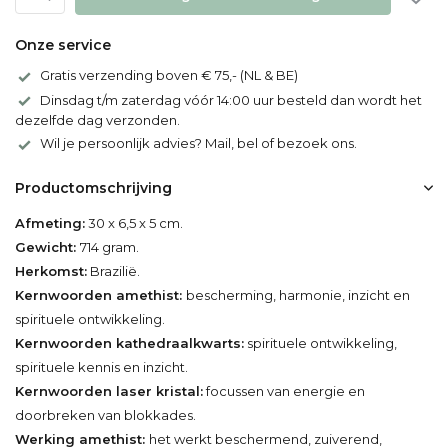
Onze service
Gratis verzending boven € 75,- (NL & BE)
Dinsdag t/m zaterdag vóór 14:00 uur besteld dan wordt het
dezelfde dag verzonden.
Wil je persoonlijk advies? Mail, bel of bezoek ons.
Productomschrijving
Afmeting:
30 x 6,5 x 5 cm.
Gewicht:
714 gram.
Herkomst:
Brazilië.
Kernwoorden amethist:
bescherming, harmonie, inzicht en
spirituele ontwikkeling.
Kernwoorden kathedraalkwarts:
spirituele ontwikkeling,
spirituele kennis en inzicht.
Kernwoorden laser kristal:
focussen van energie en
doorbreken van blokkades.
Werking amethist:
het werkt beschermend, zuiverend,