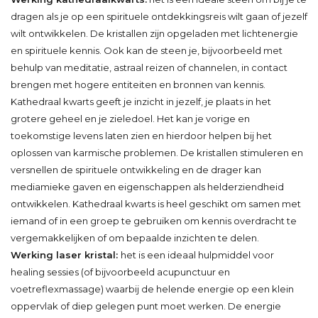
dragen als je op een spirituele ontdekkingsreis wilt gaan of jezelf
wilt ontwikkelen. De kristallen zijn opgeladen met lichtenergie
en spirituele kennis. Ook kan de steen je, bijvoorbeeld met
behulp van meditatie, astraal reizen of channelen, in contact
brengen met hogere entiteiten en bronnen van kennis.
Kathedraal kwarts geeft je inzicht in jezelf, je plaats in het
grotere geheel en je zieledoel. Het kan je vorige en
toekomstige levens laten zien en hierdoor helpen bij het
oplossen van karmische problemen. De kristallen stimuleren en
versnellen de spirituele ontwikkeling en de drager kan
mediamieke gaven en eigenschappen als helderziendheid
ontwikkelen. Kathedraal kwarts is heel geschikt om samen met
iemand of in een groep te gebruiken om kennis overdracht te
vergemakkelijken of om bepaalde inzichten te delen.
Werking laser kristal:
het is een ideaal hulpmiddel voor
healing sessies (of bijvoorbeeld acupunctuur en
voetreflexmassage) waarbij de helende energie op een klein
oppervlak of diep gelegen punt moet werken. De energie